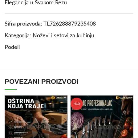
Elegancija u Svakom Rezu
Šifra proizvoda:
TL726288879235408
Kategorija:
Noževi i setovi za kuhinju
Podeli
POVEZANI PROIZVODI
-41%