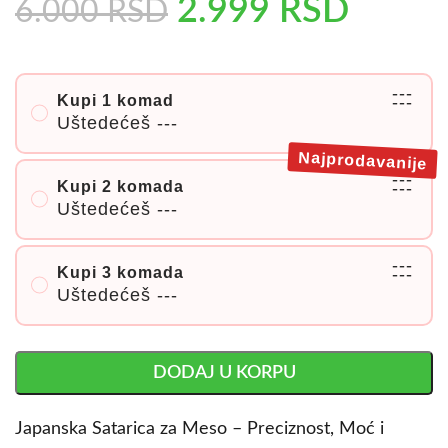
2.999
RSD
6.000
RSD
---
Kupi 1 komad
---
Uštedećeš
---
Najprodavanije
---
Kupi 2 komada
---
Uštedećeš
---
---
Kupi 3 komada
---
Uštedećeš
---
DODAJ U KORPU
Japanska Satarica za Meso – Preciznost, Moć i