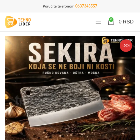
Poručite telefonom
0637343557
0
0
RSD
-50%