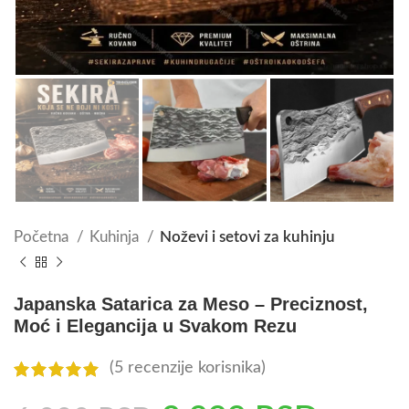
Početna
Kuhinja
Noževi i setovi za kuhinju
Japanska Satarica za Meso – Preciznost,
Moć i Elegancija u Svakom Rezu
(
5
recenzije korisnika)