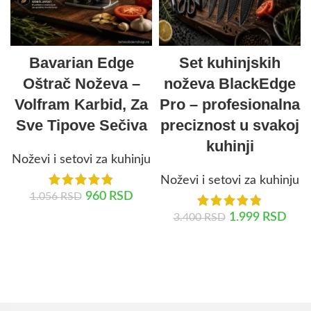
Bavarian Edge
Set kuhinjskih
Oštrač Noževa –
noževa BlackEdge
Volfram Karbid, Za
Pro – profesionalna
Sve Tipove Sečiva
preciznost u svakoj
kuhinji
Noževi i setovi za kuhinju
Noževi i setovi za kuhinju
960
RSD
1.056
RSD
1.999
RSD
3.400
RSD
DODAJ U KORPU
DODAJ U KORPU