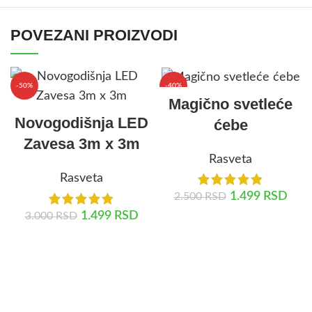
POVEZANI PROIZVODI
-50%
-40%
Magično svetleće
Novogodišnja LED
ćebe
Zavesa 3m x 3m
Rasveta
Rasveta
1.499
RSD
2.500
RSD
1.499
RSD
3.000
RSD
DODAJ U KORPU
DODAJ U KORPU