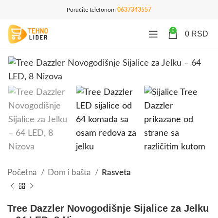
Poručite telefonom
0637343557
0
0
RSD
Početna
Dom i bašta
Rasveta
Tree Dazzler Novogodišnje Sijalice za Jelku