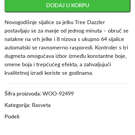
DODAJ U KORPU
Novogodišnje sijalice za jelku Tree Dazzler
postavljaju se za manje od jednog minuta – obruč se
natakne na vrh jelke i 8 nizova s ukupno 64 sijalice
automatski se ravnomerno rasporedi. Kontroler s tri
dugmeta omogućava izbor između konstantne boje,
smene boja i trepćućeg efekta, a zahvaljujući
kvalitetnoj izradi koriste se godinama.
Šifra proizvoda:
WOO-92499
Kategorija:
Rasveta
Podeli