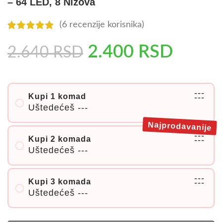
– 64 LED, 8 Nizova
(
6
recenzije korisnika)
2.400
RSD
2.640
RSD
---
Kupi 1 komad
---
Uštedećeš
---
Najprodavanije
---
Kupi 2 komada
---
Uštedećeš
---
---
Kupi 3 komada
---
Uštedećeš
---