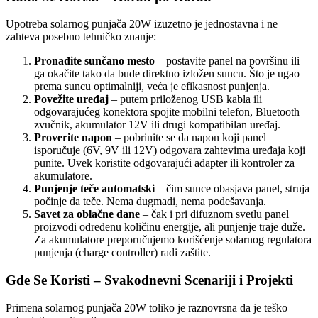
Upotreba solarnog punjača 20W izuzetno je jednostavna i ne
zahteva posebno tehničko znanje:
Pronađite sunčano mesto
– postavite panel na površinu ili
ga okačite tako da bude direktno izložen suncu. Što je ugao
prema suncu optimalniji, veća je efikasnost punjenja.
Povežite uređaj
– putem priloženog USB kabla ili
odgovarajućeg konektora spojite mobilni telefon, Bluetooth
zvučnik, akumulator 12V ili drugi kompatibilan uređaj.
Proverite napon
– pobrinite se da napon koji panel
isporučuje (6V, 9V ili 12V) odgovara zahtevima uređaja koji
punite. Uvek koristite odgovarajući adapter ili kontroler za
akumulatore.
Punjenje teče automatski
– čim sunce obasjava panel, struja
počinje da teče. Nema dugmadi, nema podešavanja.
Savet za oblačne dane
– čak i pri difuznom svetlu panel
proizvodi određenu količinu energije, ali punjenje traje duže.
Za akumulatore preporučujemo korišćenje solarnog regulatora
punjenja (charge controller) radi zaštite.
Gde Se Koristi – Svakodnevni Scenariji i Projekti
Primena solarnog punjača 20W toliko je raznovrsna da je teško