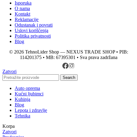
Isporuka
O nama
Kontakt
Reklamacije
Odustanak i povrati
Uslovi korišćenja
Politika privatnosti
Blog
© 2026 TehnoLider Shop — NEXUS TRADE SHOP • PIB:
114201375 • MB: 67395301 • Sva prava zadržana
Zatvori
Search
Auto oprema
Kućni ljubimci
Kuhinja
Blog
Lepota i zdravlje
Tehnika
Korpa
Zatvori