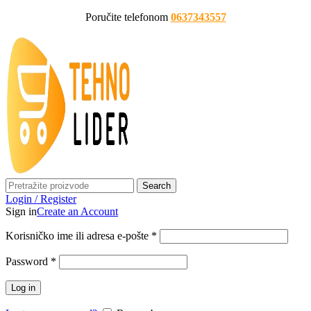
Poručite telefonom
0637343557
Search
Login / Register
Sign in
Create an Account
Korisničko ime ili adresa e-pošte
*
Password
*
Log in