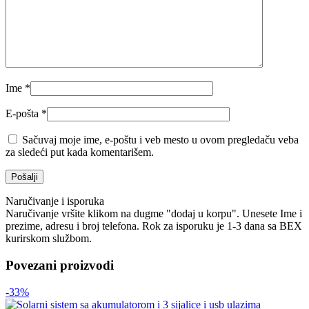
Ime
*
E-pošta
*
Sačuvaj moje ime, e-poštu i veb mesto u ovom pregledaču veba
za sledeći put kada komentarišem.
Naručivanje i isporuka
Naručivanje vršite klikom na dugme "dodaj u korpu". Unesete Ime i
prezime, adresu i broj telefona. Rok za isporuku je 1-3 dana sa BEX
kurirskom službom.
Povezani proizvodi
-33%