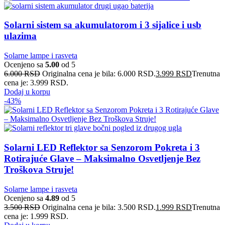
Solarni sistem sa akumulatorom i 3 sijalice i usb
ulazima
Solarne lampe i rasveta
Ocenjeno sa
5.00
od 5
6.000
RSD
Originalna cena je bila: 6.000 RSD.
3.999
RSD
Trenutna
cena je: 3.999 RSD.
Dodaj u korpu
-43%
Solarni LED Reflektor sa Senzorom Pokreta i 3
Rotirajuće Glave – Maksimalno Osvetljenje Bez
Troškova Struje!
Solarne lampe i rasveta
Ocenjeno sa
4.89
od 5
3.500
RSD
Originalna cena je bila: 3.500 RSD.
1.999
RSD
Trenutna
cena je: 1.999 RSD.