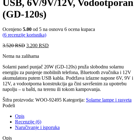
USB, 6V/9V/12V, Vodootporan
(GD-120s)
Ocenjeno
5.00
od 5 na osnovu
6
ocena kupaca
(
6
recenzije korisnika)
3.520
RSD
3.200
RSD
Nema na zalihama
Solarni panel punjač 20W (GD-120s) pruža slobodnu solarnu
energiju za punjenje mobilnih telefona, Bluetooth zvučnika i 12V
akumulatora putem USB kabla. Podržava izlazne napone 6V, 9V i
12V, a vodootporna konstrukcija ga čini savršenim za upotrebu
napolju – u bašti, na terenu ili tokom kampovanja.
Šifra proizvoda:
WOO-92495
Kategorija:
Solarne lampe i rasveta
Podeli
Opis
Recenzije (6)
Naručivanje i isporuka
Opis