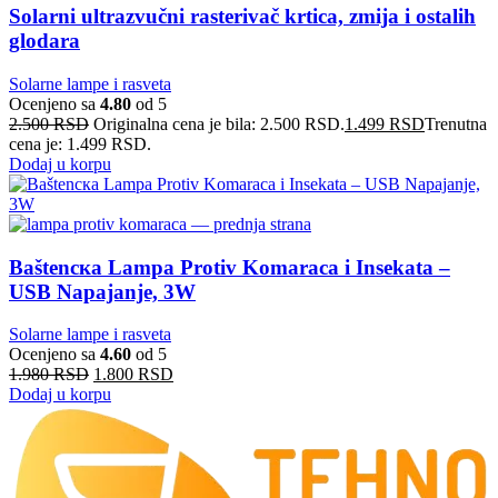
Solarni ultrazvučni rasterivač krtica, zmija i ostalih
glodara
Solarne lampe i rasveta
Ocenjeno sa
4.80
od 5
2.500
RSD
Originalna cena je bila: 2.500 RSD.
1.499
RSD
Trenutna
cena je: 1.499 RSD.
Dodaj u korpu
Baštenска Lampa Protiv Komaraca i Insekata –
USB Napajanje, 3W
Solarne lampe i rasveta
Ocenjeno sa
4.60
od 5
1.980
RSD
1.800
RSD
Dodaj u korpu