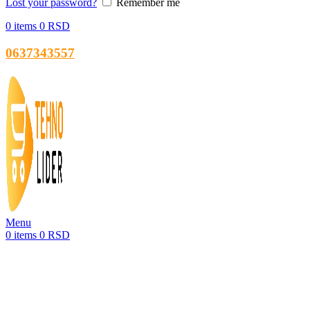
Lost your password?
Remember me
0
items
0
RSD
0637343557
Menu
0
items
0
RSD
Sold out