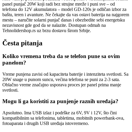
panel punjač 20W koji radi bez strujne mreže i puni sve – od
telefona do 12V akumulatora – model GD-120s je odličan izbor za
baštu, teren i avanture. Ne čekajte da vas ostavi baterija na najgorem
mestu – naručite solarni punjač danas i obezbedite sebi energetsku
nezavisnost gde god da se nalazite. Dostupan odmah na
Tehnolidershop.rs uz brzu dostavu širom Srbije.
Česta pitanja
Koliko vremena treba da se telefon pune sa ovim
panelom?
Vreme punjena zavisi od kapaciteta baterije i intenziteta svetlosti. Sa
20W snage u punom suncu, većina telefona se puni za 2-3 sata.
Oblačno vreme značajno usporava proces jer panel prima manje
svetlosti.
Mogu li ga koristiti za punjenje raznih uređaja?
Apsolutno. Ima USB izlaz i podrške za 6V, 9V i 12V, što čini
kompatibilnim sa telefonima, tabletima, mobitnih powerbank-ova,
fotoaparata i drugih USB uređaja istovremeno.