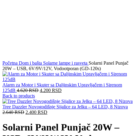
Click to enlarge
Početna
Dom i bašta
Solarne lampe i rasveta
Solarni Panel Punjač
20W – USB, 6V/9V/12V, Vodootporan (GD-120s)
Alarm za Motor i Skuter sa Daljinskim Upravljačem i Sirenom
125dB
4.620
RSD
4.200
RSD
Back to products
Tree Dazzler Novogodišnje Sijalice za Jelku – 64 LED, 8 Nizova
2.640
RSD
2.400
RSD
Solarni Panel Punjač 20W –