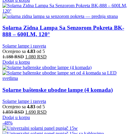
Dodaj u korpu
Solarna Zidna Lampa Sa Senzorom Pokreta BK-
888 – 600LM, 120°
Solarne lampe i rasveta
Ocenjeno sa
4.83
od 5
1.188
RSD
1.080
RSD
Dodaj u korpu
Solarne baštenske ubodne lampe (4 komada)
Solarne lampe i rasveta
Ocenjeno sa
4.83
od 5
1.859
RSD
1.690
RSD
Dodaj u korpu
-48%