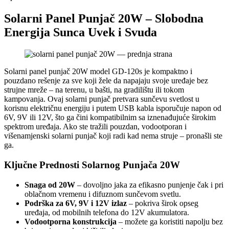
Solarni Panel Punjač 20W – Slobodna
Energija Sunca Uvek i Svuda
Solarni panel punjač 20W model GD-120s je kompaktno i
pouzdano rešenje za sve koji žele da napajaju svoje uređaje bez
strujne mreže – na terenu, u bašti, na gradilištu ili tokom
kampovanja. Ovaj solarni punjač pretvara sunčevu svetlost u
korisnu električnu energiju i putem USB kabla isporučuje napon od
6V, 9V ili 12V, što ga čini kompatibilnim sa iznenađujuće širokim
spektrom uređaja. Ako ste tražili pouzdan, vodootporan i
višenamjenski solarni punjač koji radi kad nema struje – pronašli ste
ga.
Ključne Prednosti Solarnog Punjača 20W
Snaga od 20W
– dovoljno jaka za efikasno punjenje čak i pri
oblačnom vremenu i difuznom sunčevom svetlu.
Podrška za 6V, 9V i 12V izlaz
– pokriva širok opseg
uređaja, od mobilnih telefona do 12V akumulatora.
Vodootporna konstrukcija
– možete ga koristiti napolju bez