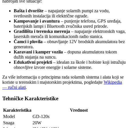
nabrojati sve situacije:
Bašta i dvorište
– napajanje solarnih pumpi za vodu,
svetlosnih instalacija ili električne ograde.
Kampovanje i avantura
– punjenje telefona, GPS uređaja,
baterijskih lampi i Bluetooth zvučnika usred prirode.
Gradilišta i terenska merenja
– napajanje elektronskih vaga,
laserskih merača ili komunikacionih radio stanica.
Čamci i plovila
– obnavljanje 12V brodskih akumulatora bez
generatora.
Karavani i kamper vozila
– dopuna akumulatora tokom
dužih stajanja na suncu.
Edukativni projekti
– idealan za škole i hobiste koji istražuju
obnovljive izvore energije i solarne sisteme.
Za više informacija o principima rada solarnih sistema i alata koji se
koriste u terenskim i majstorskim projektima, pogledajte
Wikipedia
— ručni alati
.
Tehničke Karakteristike
Karakteristika
Vrednost
Model
GD-120s
Snaga
20W