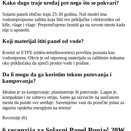
Kako dugo traje uređaj pre nego što se pokvari?
Solarni paneli obično traju 25-30 godina. Naš model ima
vodonepropusnu zaštitu koja štiti sve priključke i elektroniku od
kiše, vlage i vlage. Preporučujemo hraniti ga na suvom mestu kada
nije u upotrebi.
Koji materijal štiti panel od vode?
Koristi se ETFE (etilen-tetrafluoroeten) površina poznata kao
vodootporna. Okvir je od otpornog materijala sa zaštitnim trakama
oko priključaka da spreči prodor vode i prašine.
Da li mogu da ga koristim tokom putovanja i
kampovanja?
Idealan je za kampovanje, planinarenje ili putovanje. Lagan je,
kompaktan i ne zahteva struju. Samo ga razvucite na sunčanom
mestu da punite sve uređaje. Savetujemo vam da poručite jedan za
sigurnu opskrbu energijom na terenu!
Recenzije (6)
6 recenzija za
Solarni Panel Punjač 20W