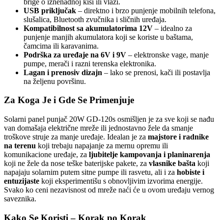
brige o iznenadnoj kiši ili vlazi.
USB priključak
– direktno i brzo punjenje mobilnih telefona,
slušalica, Bluetooth zvučnika i sličnih uređaja.
Kompatibilnost sa akumulatorima 12V
– idealno za
punjenje manjih akumulatora koji se koriste u baštama,
čamcima ili karavanima.
Podrška za uređaje na 6V i 9V
– elektronske vage, manje
pumpe, merači i razni terenska elektronika.
Lagan i prenosiv dizajn
– lako se prenosi, kači ili postavlja
na željenu površinu.
Za Koga Je i Gde Se Primenjuje
Solarni panel punjač 20W GD-120s osmišljen je za sve koji se nađu
van domašaja električne mreže ili jednostavno žele da smanje
troškove struje za manje uređaje. Idealan je za
majstore i radnike
na terenu
koji trebaju napajanje za mernu opremu ili
komunikacione uređaje, za
ljubitelje kampovanja i planinarenja
koji ne žele da nose teške baterijske pakete, za
vlasnike bašta
koji
napajaju solarnim putem sitne pumpe ili rasvetu, ali i za
hobiste i
entuzijaste
koji eksperimentišu s obnovljivim izvorima energije.
Svako ko ceni nezavisnost od mreže naći će u ovom uređaju vernog
saveznika.
Kako Se Koristi – Korak po Korak