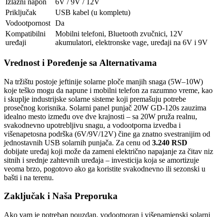
Izlazni napon
6V / 9V / 12V
Priključak
USB kabel (u kompletu)
Vodootpornost
Da
Kompatibilni
Mobilni telefoni, Bluetooth zvučnici, 12V
uređaji
akumulatori, elektronske vage, uređaji na 6V i 9V
Vrednost i Poređenje sa Alternativama
Na tržištu postoje jeftinije solarne ploče manjih snaga (5W–10W)
koje teško mogu da napune i mobilni telefon za razumno vreme, kao
i skuplje industrijske solarne sisteme koji premašuju potrebe
prosečnog korisnika. Solarni panel punjač 20W GD-120s zauzima
idealno mesto između ove dve krajnosti – sa 20W pruža realnu,
svakodnevno upotrebljivu snagu, a vodootporna izvedba i
višenapetosna podrška (6V/9V/12V) čine ga znatno svestranijim od
jednostavnih USB solarnih punjača. Za cenu od
3.240 RSD
dobijate uređaj koji može da zameni električno napajanje za čitav niz
sitnih i srednje zahtevnih uređaja – investicija koja se amortizuje
veoma brzo, pogotovo ako ga koristite svakodnevno ili sezonski u
bašti i na terenu.
Zaključak i Naša Preporuka
Ako vam je potreban pouzdan, vodootporan i višenamjenski solarni