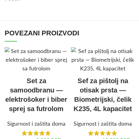
POVEZANI PROIZVODI
Set za
Sef za pištolj na
samoodbranu —
otisak prsta —
elektrošoker i biber
Biometrijski, čelik
sprej sa futrolom
K235, 4L kapacitet
Sigurnost i zaštita doma
Sigurnost i zaštita doma