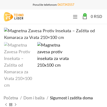
Poručite telefonom
0637343557
0
0
RSD
Početna
Dom i bašta
Sigurnost i zaštita doma