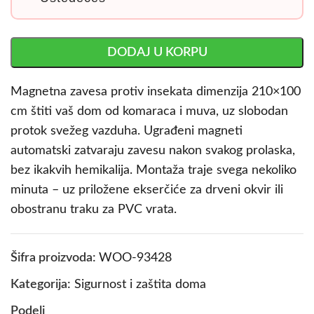
DODAJ U KORPU
Magnetna zavesa protiv insekata dimenzija 210×100
cm štiti vaš dom od komaraca i muva, uz slobodan
protok svežeg vazduha. Ugrađeni magneti
automatski zatvaraju zavesu nakon svakog prolaska,
bez ikakvih hemikalija. Montaža traje svega nekoliko
minuta – uz priložene ekserčiće za drveni okvir ili
obostranu traku za PVC vrata.
Šifra proizvoda:
WOO-93428
Kategorija:
Sigurnost i zaštita doma
Podeli