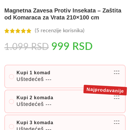
Magnetna Zavesa Protiv Insekata – Zaštita
od Komaraca za Vrata 210×100 cm
(
5
recenzije korisnika)
999
RSD
1.099
RSD
---
Kupi 1 komad
---
Uštedećeš
---
Najprodavanije
---
Kupi 2 komada
---
Uštedećeš
---
---
Kupi 3 komada
---
Uštedećeš
---