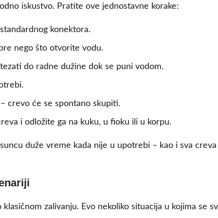
dno iskustvo. Pratite ove jednostavne korake:
u standardnog konektora.
 pre nego što otvorite vodu.
stezati do radne dužine dok se puni vodom.
otrebi.
i – crevo će se spontano skupiti.
va i odložite ga na kuku, u fioku ili u korpu.
suncu duže vreme kada nije u upotrebi – kao i sva creva o
nariji
lasičnom zalivanju. Evo nekoliko situacija u kojima se 