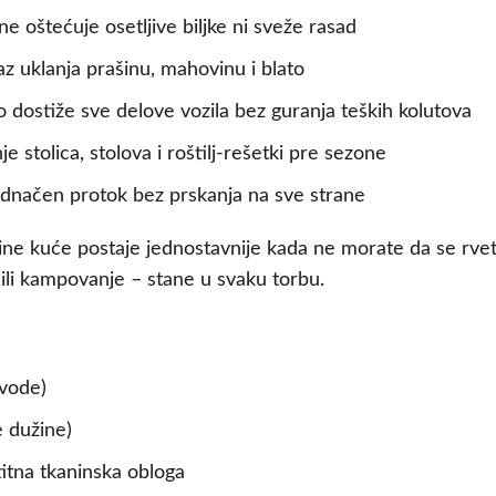
 ne oštećuje osetljive biljke ni sveže rasad
z uklanja prašinu, mahovinu i blato
 dostiže sve delove vozila bez guranja teških kolutova
je stolica, stolova i roštilj-rešetki pre sezone
jednačen protok bez prskanja na sve strane
line kuće postaje jednostavnije kada ne morate da se rv
 ili kampovanje – stane u svaku torbu.
vode)
 dužine)
titna tkaninska obloga