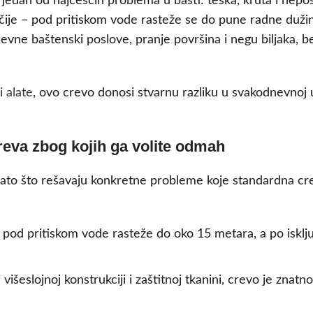
dan od najčešćih problema u bašti: teška, kruta i neposl
je – pod pritiskom vode rasteže se do pune radne dužine,
ne baštenski poslove, pranje površina i negu biljaka, bez o
i alate
, ovo crevo donosi stvarnu razliku u svakodnevnoj
eva zbog kojih ga volite odmah
zato što rešavaju konkretne probleme koje standardna cr
pod pritiskom vode rasteže do oko 15 metara, a po isklj
višeslojnoj konstrukciji i zaštitnoj tkanini, crevo je znatn