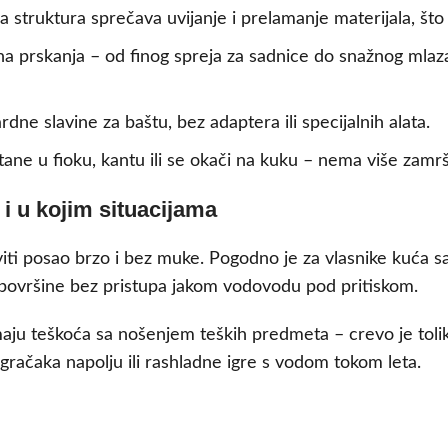
a struktura sprečava uvijanje i prelamanje materijala, što
na prskanja – od finog spreja za sadnice do snažnog mlaz
dne slavine za baštu, bez adaptera ili specijalnih alata.
stane u fioku, kantu ili se okači na kuku – nema više zamr
i u kojim situacijama
viti posao brzo i bez muke. Pogodno je za vlasnike kuća s
ne površine bez pristupa jakom vodovodu pod pritiskom.
 imaju teškoća sa nošenjem teških predmeta – crevo je tol
 igračaka napolju ili rashladne igre s vodom tokom leta.