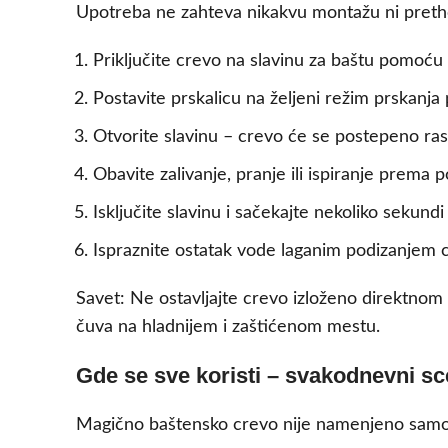
Upotreba ne zahteva nikakvu montažu ni pretho
Priključite crevo na slavinu za baštu pomoć
Postavite prskalicu na željeni režim prskanja
Otvorite slavinu – crevo će se postepeno ra
Obavite zalivanje, pranje ili ispiranje prema p
Isključite slavinu i sačekajte nekoliko sekund
Ispraznite ostatak vode laganim podizanjem cre
Savet: Ne ostavljajte crevo izloženo direktnom 
čuva na hladnijem i zaštićenom mestu.
Gde se sve koristi – svakodnevni sce
Magično baštensko crevo nije namenjeno samo k