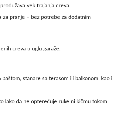
 produžava vek trajanja creva.
a za pranje – bez potrebe za dodatnim
šenih creva u uglu garaže.
a baštom, stanare sa terasom ili balkonom, kao i
iko lako da ne opterećuje ruke ni kičmu tokom