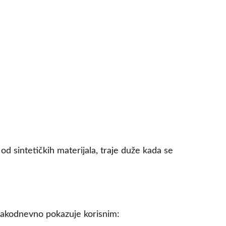
d sintetičkih materijala, traje duže kada se
svakodnevno pokazuje korisnim: