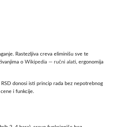
anje. Rastezljiva creva eliminišu sve te
živanjima o
Wikipedia — ručni alati
, ergonomija
50 RSD donosi isti princip rada bez nepotrebnog
ene i funkcije.