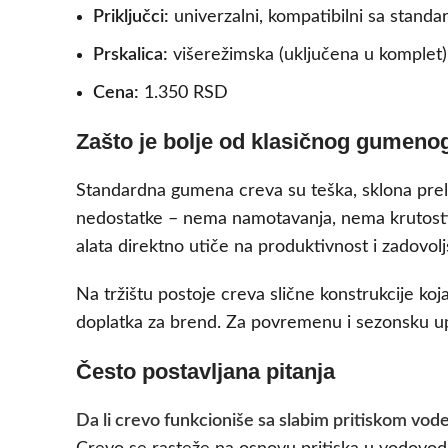
Priključci:
univerzalni, kompatibilni sa stand
Prskalica:
višerežimska (uključena u komplet)
Cena:
1.350 RSD
Zašto je bolje od klasičnog gumeno
Standardna gumena creva su teška, sklona prelam
nedostatke – nema namotavanja, nema krutosti
alata direktno utiče na produktivnost i zadovoljs
Na tržištu postoje creva slične konstrukcije ko
doplatka za brend. Za povremenu i sezonsku up
Često postavljana pitanja
Da li crevo funkcioniše sa slabim pritiskom vode