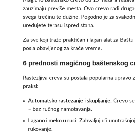
Magično baštensko crevo od 15 metara rešava je
zauzimaju previše mesta. Ovo crevo radi drugači
svega trećinu te dužine. Pogodno je za svakodnev
uređujete terasu ispred stana.
Za sve koji traže praktičan i lagan alat za
Baštu 
posla obavljenog za kraće vreme.
6 prednosti magičnog baštenskog cr
Rastezljiva creva su postala popularna upravo 
praksi:
Automatsko rastezanje i skupljanje:
Crevo se 
– bez ručnog namotavanja.
Lagano i meko u ruci:
Zahvaljujući unutrašnjoj 
rukovanje.