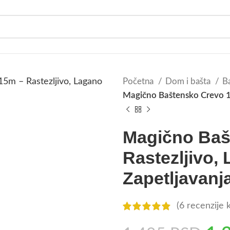
Početna
Dom i bašta
Ba
Magično Baštensko Crevo 15
Magično Baš
Rastezljivo,
Zapetljavanj
(
6
recenzije k