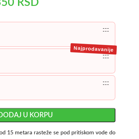
350
RSD
---
---
Najprodavanije
---
---
---
---
DODAJ U KORPU
od 15 metara rasteže se pod pritiskom vode do