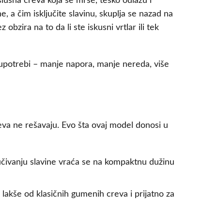
ušna creva koja se mrse, teško odlažu i
 a čim isključite slavinu, skuplja se nazad na
bzira na to da li ste iskusni vrtlar ili tek
 upotrebi – manje napora, manje nereda, više
eva ne rešavaju. Evo šta ovaj model donosi u
učivanju slavine vraća se na kompaktnu dužinu
o lakše od klasičnih gumenih creva i prijatno za