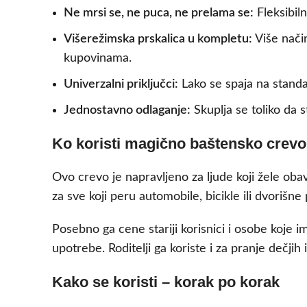
Ne mrsi se, ne puca, ne prelama se:
Fleksibiln
Višerežimska prskalica u kompletu:
Više nači
kupovinama.
Univerzalni priključci:
Lako se spaja na standar
Jednostavno odlaganje:
Skuplja se toliko da 
Ko koristi magično baštensko crevo 
Ovo crevo je napravljeno za ljude koji žele oba
za sve koji peru automobile, bicikle ili dvoriš
Posebno ga cene stariji korisnici i osobe koje
upotrebe. Roditelji ga koriste i za pranje dečjih
Kako se koristi – korak po korak