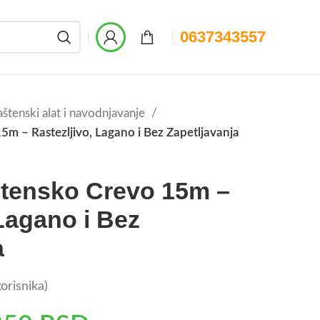
0637343557
štenski alat i navodnjavanje
m – Rastezljivo, Lagano i Bez Zapetljavanja
tensko Crevo 15m –
 Lagano i Bez
a
orisnika)