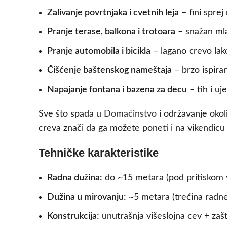
Zalivanje povrtnjaka i cvetnih leja
– fini sprej
Pranje terase, balkona i trotoara
– snažan mla
Pranje automobila i bicikla
– lagano crevo lako
Čišćenje baštenskog nameštaja
– brzo ispiran
Napajanje fontana i bazena za decu
– tih i u
Sve što spada u
Domaćinstvo
i održavanje oko
creva znači da ga možete poneti i na vikendicu
Tehničke karakteristike
Radna dužina:
do ~15 metara (pod pritiskom 
Dužina u mirovanju:
~5 metara (trećina radne
Konstrukcija:
unutrašnja višeslojna cev + zaš