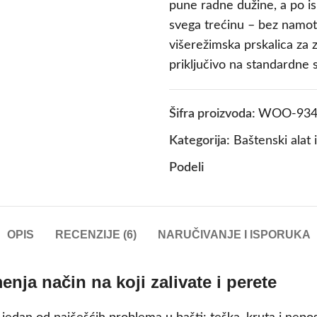
pune radne dužine, a po is
svega trećinu – bez namota
višerežimska prskalica za z
priključivo na standardne s
Šifra proizvoda:
WOO-934
Kategorija:
Baštenski alat 
Podeli
OPIS
RECENZIJE (6)
NARUČIVANJE I ISPORUKA
ja način na koji zalivate i perete