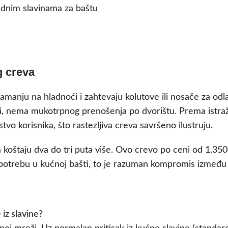
ardnim slavinama za baštu
g creva
anju na hladnoći i zahtevaju kolutove ili nosače za odlag
, nema mukotrpnog prenošenja po dvorištu. Prema istra
tvo korisnika, što rastezljiva creva savršeno ilustruju.
ja koštaju dva do tri puta više. Ovo crevo po ceni od 1.3
otrebu u kućnoj bašti, to je razuman kompromis između c
 iz slavine?