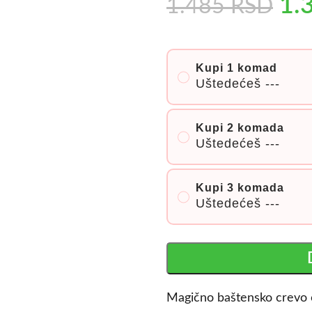
1.
1.485
RSD
Kupi 1 komad
Uštedećeš
---
Kupi 2 komada
Uštedećeš
---
Kupi 3 komada
Uštedećeš
---
Magično baštensko crevo 