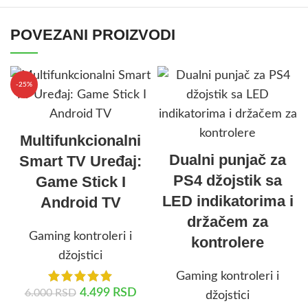
POVEZANI PROIZVODI
-25%
Multifunkcionalni
Dualni punjač za
Smart TV Uređaj:
PS4 džojstik sa
Game Stick I
LED indikatorima i
Android TV
držačem za
Gaming kontroleri i
kontrolere
džojstici
Gaming kontroleri i
4.499
RSD
6.000
RSD
džojstici