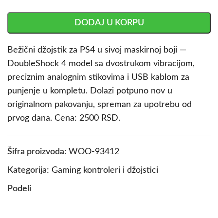
DODAJ U KORPU
Bežični džojstik za PS4 u sivoj maskirnoj boji —
DoubleShock 4 model sa dvostrukom vibracijom,
preciznim analognim stikovima i USB kablom za
punjenje u kompletu. Dolazi potpuno nov u
originalnom pakovanju, spreman za upotrebu od
prvog dana. Cena: 2500 RSD.
Šifra proizvoda:
WOO-93412
Kategorija:
Gaming kontroleri i džojstici
Podeli