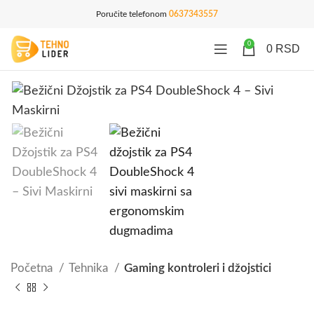
Poručite telefonom
0637343557
0
0
RSD
Početna
Tehnika
Gaming kontroleri i džojstici