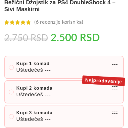
Bežični Džojstik za PS4 DoubleShock 4 –
Sivi Maskirni
(
6
recenzije korisnika)
2.500
RSD
2.750
RSD
---
Kupi 1 komad
---
Uštedećeš
---
Najprodavanije
---
Kupi 2 komada
---
Uštedećeš
---
---
Kupi 3 komada
---
Uštedećeš
---