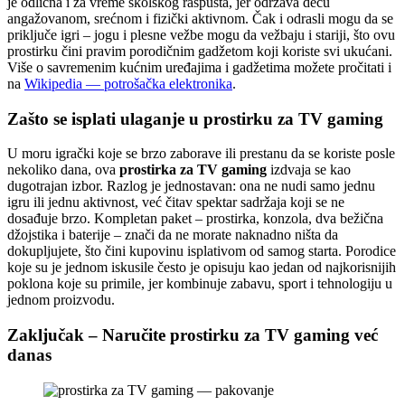
je odlična i za vreme školskog raspusta, jer održava decu
angažovanom, srećnom i fizički aktivnom. Čak i odrasli mogu da se
priključe igri – jogu i plesne vežbe mogu da vežbaju i stariji, što ovu
prostirku čini pravim porodičnim gadžetom koji koriste svi ukućani.
Više o savremenim kućnim uređajima i gadžetima možete pročitati i
na
Wikipedia — potrošačka elektronika
.
Zašto se isplati ulaganje u prostirku za TV gaming
U moru igrački koje se brzo zaborave ili prestanu da se koriste posle
nekoliko dana, ova
prostirka za TV gaming
izdvaja se kao
dugotrajan izbor. Razlog je jednostavan: ona ne nudi samo jednu
igru ili jednu aktivnost, već čitav spektar sadržaja koji se ne
dosađuje brzo. Kompletan paket – prostirka, konzola, dva bežična
džojstika i baterije – znači da ne morate naknadno ništa da
dokupljujete, što čini kupovinu isplativom od samog starta. Porodice
koje su je jednom iskusile često je opisuju kao jedan od najkorisnijih
poklona koje su primile, jer kombinuje zabavu, sport i tehnologiju u
jednom proizvodu.
Zaključak – Naručite prostirku za TV gaming već
danas