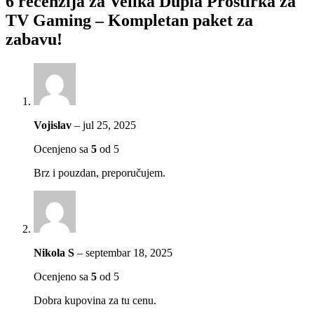
6 recenzija za
Velika Dupla Prostirka za
TV Gaming – Kompletan paket za
zabavu!
Vojislav
–
jul 25, 2025
Ocenjeno sa
5
od 5
Brz i pouzdan, preporučujem.
Nikola S
–
septembar 18, 2025
Ocenjeno sa
5
od 5
Dobra kupovina za tu cenu.