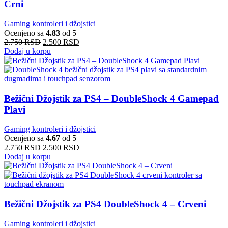
Crni
Gaming kontroleri i džojstici
Ocenjeno sa
4.83
od 5
2.750
RSD
2.500
RSD
Dodaj u korpu
Bežični Džojstik za PS4 – DoubleShock 4 Gamepad
Plavi
Gaming kontroleri i džojstici
Ocenjeno sa
4.67
od 5
2.750
RSD
2.500
RSD
Dodaj u korpu
Bežični Džojstik za PS4 DoubleShock 4 – Crveni
Gaming kontroleri i džojstici