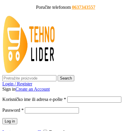
Poručite telefonom
0637343557
Search
Login / Register
Sign in
Create an Account
Korisničko ime ili adresa e-pošte
*
Password
*
Log in