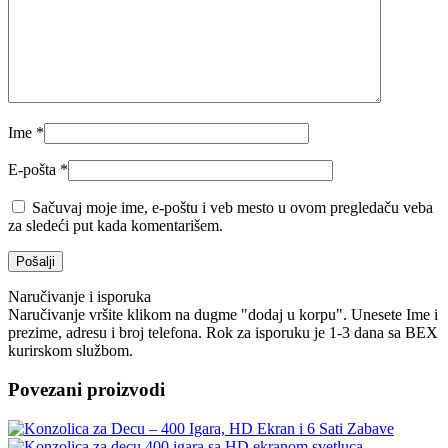
Ime
*
E-pošta
*
Sačuvaj moje ime, e-poštu i veb mesto u ovom pregledaču veba
za sledeći put kada komentarišem.
Naručivanje i isporuka
Naručivanje vršite klikom na dugme "dodaj u korpu". Unesete Ime i
prezime, adresu i broj telefona. Rok za isporuku je 1-3 dana sa BEX
kurirskom službom.
Povezani proizvodi