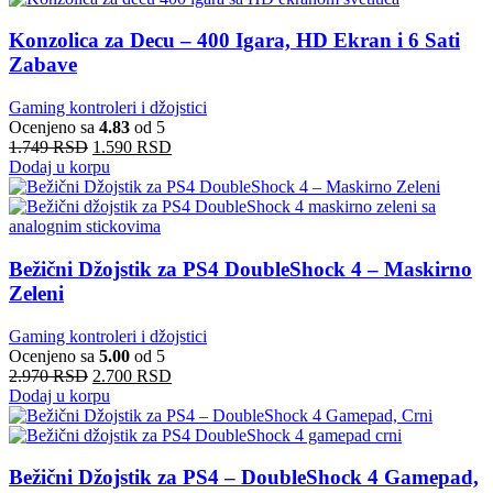
Konzolica za Decu – 400 Igara, HD Ekran i 6 Sati
Zabave
Gaming kontroleri i džojstici
Ocenjeno sa
4.83
od 5
1.749
RSD
1.590
RSD
Dodaj u korpu
Bežični Džojstik za PS4 DoubleShock 4 – Maskirno
Zeleni
Gaming kontroleri i džojstici
Ocenjeno sa
5.00
od 5
2.970
RSD
2.700
RSD
Dodaj u korpu
Bežični Džojstik za PS4 – DoubleShock 4 Gamepad,