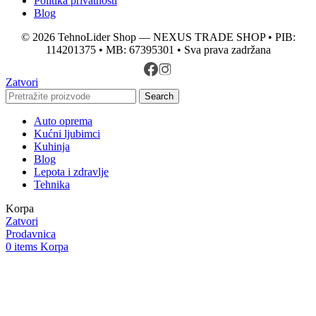
Politika privatnosti
Blog
© 2026 TehnoLider Shop — NEXUS TRADE SHOP • PIB:
114201375 • MB: 67395301 • Sva prava zadržana
Zatvori
Search
Auto oprema
Kućni ljubimci
Kuhinja
Blog
Lepota i zdravlje
Tehnika
Korpa
Zatvori
Prodavnica
0
items
Korpa