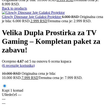
8.999 RSD.
Back to products
Glowly Dinosaur Jaje Galaksi Projektor
6.000
RSD
Originalna cena
je bila: 6.000 RSD.
2.999
RSD
Trenutna cena je: 2.999 RSD.
Velika Dupla Prostirka za TV
Gaming – Kompletan paket za
zabavu!
Ocenjeno
4.67
od 5 na osnovu
6
ocena kupaca
(
6
recenzije korisnika)
10.000
RSD
Originalna cena je bila:
10.000 RSD.
7.999
RSD
Trenutna cena je: 7.999 RSD.
Kupi 1 komad
Uštedećeš
---
---
---