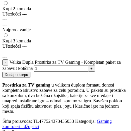
Kupi 2 komada
Uštedećeš
---
---
---
Najprodavanije
Kupi 3 komada
Uštedećeš
---
---
---
Velika Dupla Prostirka za TV Gaming - Kompletan paket za
zabavu! količina
Dodaj u korpu
Prostirka za TV gaming
u velikom duplom formatu donosi
kompletno iskustvo zabave za celu porodicu. U paketu su prostirka
sa konzolom, dva bežična džojstika, baterije za sve uređaje i
unapred instalirane igre – odmah spremo za igru. Savršen poklon
koji spaja fizičku aktivnost, ples, jogu i klasične igre na jednom
mestu.
Šifra proizvoda:
TL477524373435033
Kategorija:
Gaming
kontroleri i džojstici