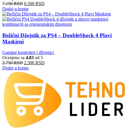
7.150
RSD
6.500
RSD
Dodaj u korpu
Bežični Džojstik za PS4 – DoubleShock 4 Plavi
Maskirni
Gaming kontroleri i džojstici
Ocenjeno sa
4.83
od 5
2.750
RSD
2.500
RSD
Dodaj u korpu