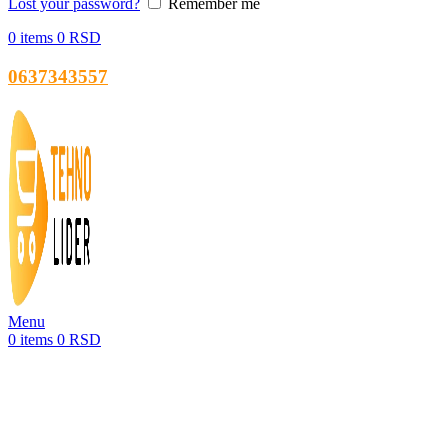
Lost your password?
Remember me
0
items
0
RSD
0637343557
Menu
0
items
0
RSD
-20%