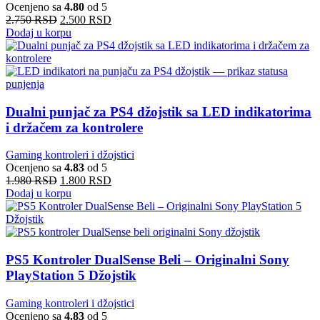
Ocenjeno sa
4.80
od 5
2.750
RSD
2.500
RSD
Dodaj u korpu
Dualni punjač za PS4 džojstik sa LED indikatorima
i držačem za kontrolere
Gaming kontroleri i džojstici
Ocenjeno sa
4.83
od 5
1.980
RSD
1.800
RSD
Dodaj u korpu
PS5 Kontroler DualSense Beli – Originalni Sony
PlayStation 5 Džojstik
Gaming kontroleri i džojstici
Ocenjeno sa
4.83
od 5