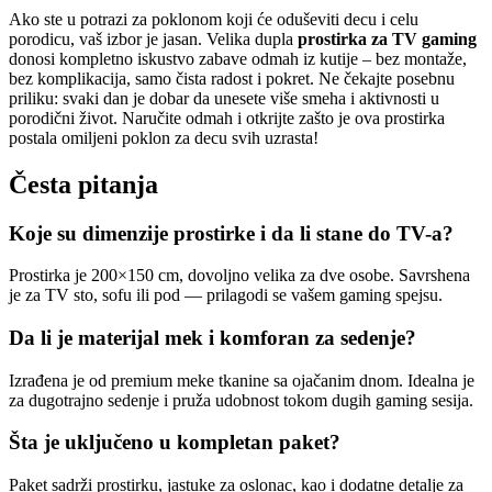
Ako ste u potrazi za poklonom koji će oduševiti decu i celu
porodicu, vaš izbor je jasan. Velika dupla
prostirka za TV gaming
donosi kompletno iskustvo zabave odmah iz kutije – bez montaže,
bez komplikacija, samo čista radost i pokret. Ne čekajte posebnu
priliku: svaki dan je dobar da unesete više smeha i aktivnosti u
porodični život. Naručite odmah i otkrijte zašto je ova prostirka
postala omiljeni poklon za decu svih uzrasta!
Česta pitanja
Koje su dimenzije prostirke i da li stane do TV-a?
Prostirka je 200×150 cm, dovoljno velika za dve osobe. Savrshena
je za TV sto, sofu ili pod — prilagodi se vašem gaming spejsu.
Da li je materijal mek i komforan za sedenje?
Izrađena je od premium meke tkanine sa ojačanim dnom. Idealna je
za dugotrajno sedenje i pruža udobnost tokom dugih gaming sesija.
Šta je uključeno u kompletan paket?
Paket sadrži prostirku, jastuke za oslonac, kao i dodatne detalje za