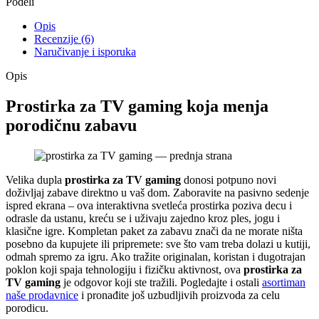
Podeli
Opis
Recenzije (6)
Naručivanje i isporuka
Opis
Prostirka za TV gaming koja menja
porodičnu zabavu
Velika dupla
prostirka za TV gaming
donosi potpuno novi
doživljaj zabave direktno u vaš dom. Zaboravite na pasivno sedenje
ispred ekrana – ova interaktivna svetleća prostirka poziva decu i
odrasle da ustanu, kreću se i uživaju zajedno kroz ples, jogu i
klasične igre. Kompletan paket za zabavu znači da ne morate ništa
posebno da kupujete ili pripremete: sve što vam treba dolazi u kutiji,
odmah spremo za igru. Ako tražite originalan, koristan i dugotrajan
poklon koji spaja tehnologiju i fizičku aktivnost, ova
prostirka za
TV gaming
je odgovor koji ste tražili. Pogledajte i ostali
asortiman
naše prodavnice
i pronađite još uzbudljivih proizvoda za celu
porodicu.