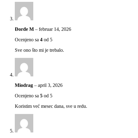
Đorđe M
–
februar 14, 2026
Ocenjeno sa
4
od 5
Sve ono što mi je trebalo.
Miodrag
–
april 3, 2026
Ocenjeno sa
5
od 5
Koristim već mesec dana, sve u redu.