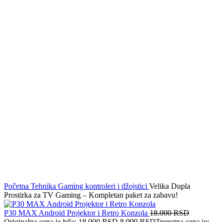
Početna
Tehnika
Gaming kontroleri i džojstici
Velika Dupla
Prostirka za TV Gaming – Kompletan paket za zabavu!
P30 MAX Android Projektor i Retro Konzola
18.000
RSD
Originalna cena je bila: 18.000 RSD.
8.999
RSD
Trenutna cena je: