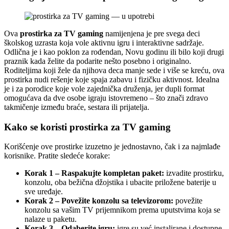
Ova
prostirka za TV gaming
namijenjena je pre svega deci
školskog uzrasta koja vole aktivnu igru i interaktivne sadržaje.
Odlična je i kao poklon za rođendan, Novu godinu ili bilo koji drugi
praznik kada želite da podarite nešto posebno i originalno.
Roditeljima koji žele da njihova deca manje sede i više se kreću, ova
prostirka nudi rešenje koje spaja zabavu i fizičku aktivnost. Idealna
je i za porodice koje vole zajednička druženja, jer dupli format
omogućava da dve osobe igraju istovremeno – što znači zdravo
takmičenje između braće, sestara ili prijatelja.
Kako se koristi prostirka za TV gaming
Korišćenje ove prostirke izuzetno je jednostavno, čak i za najmlađe
korisnike. Pratite sledeće korake:
Korak 1 – Raspakujte kompletan paket:
izvadite prostirku,
konzolu, oba bežična džojstika i ubacite priložene baterije u
sve uređaje.
Korak 2 – Povežite konzolu sa televizorom:
povežite
konzolu sa vašim TV prijemnikom prema uputstvima koja se
nalaze u paketu.
Korak 3 – Odaberite igru:
igre su već instalirane i dostupne