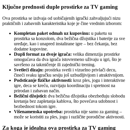
Ključne prednosti duple prostirke za TV gaming
Ova prostirka se izdvaja od uobičajenih igrački zahvaljujući nizu
praktičnih i zabavnih karakteristika koje je čine vrednim izborom:
Kompletan paket odmah uz kupovinu:
u paketu su
prostirka sa konzolom, dva bežična džojstika i baterije za sve
uređaje, kao i unapred instalirane igre – bez čekanja, bez
dodatne kupovine.
Dupli format za dvoje igrača:
velika dimenzija prostirke
omogućava da dva igrača istovremeno uživaju u igri, što je
savršeno za takmičenje ili zajednički trening.
Svetleći dizajn:
prostirka svetli i vizuelno privlači decu,
čineći svaku igračku sesiju još uzbudljivijom i atraktivnijom.
Podsticanje fizičke aktivnosti:
kroz ples, jogu i interaktivne
igre, deca se kreću, razvijaju koordinaciju i spretnost na
prirodan i zabavan način.
Bežični džojstici:
dva bežična džojstika obezbeđuju slobodu
kretanja bez zapletanja kablova, što povećava udobnost i
bezbednost tokom igre.
Višenamenska upotreba:
prostirka nije samo za gaming –
može se koristiti za ples, jogu i različite porodične aktivnosti.
Za koga je idealna ova prostirka za TV gaming