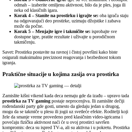
odmah – izaberite omiljenu aktivnost, bilo da je ples, joga ili
neka od klasičnih igara.
Korak 4 – Stanite na prostirku i igrajte se:
oba igrača staju
na odgovarajući deo prostirke, uzimaju džojstike i zabava
može da počne.
Korak 5 – Menjajte igre i takmičite se:
isprobajte sve
dostupne igre, pratite rezultate i uživajte u porodičnom
takmičenju.
Savet: Prostirku postavite na ravnoj i čistoj površini kako biste
osigurali maksimalnu preciznost reagovanja i bezbednost tokom
igranja.
Praktične situacije u kojima zasija ova prostirka
Zamislite kišni vikend kada deca nemaju gde da izađu – upravo tada
prostirka za TV gaming
postaje neprocenjiva. Ili zamislite dečiji
rođendanski party gde gosti, umesto da gledaju jedan u drugog,
mogu da se takmiče u plesu ili jogii uz svetleće efekte. Roditelji koji
žele da smanje vreme provedeno pred klasičnim video-igricama i
povećaju fizičku aktivnost naći će u ovoj prostirci savršen
kompromis: deca su ispred TV-a, ali su aktivna i u pokretu. Prostirka