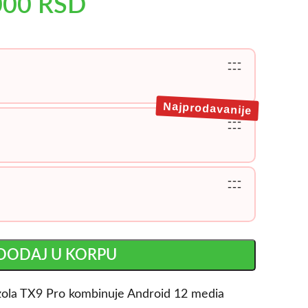
000
RSD
---
---
Najprodavanije
---
---
---
---
DODAJ U KORPU
zola TX9 Pro kombinuje Android 12 media