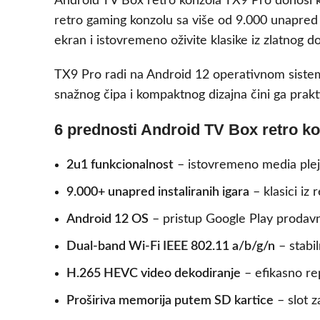
Android TV Box retro konzola TX9 Pro donosi ko
retro gaming konzolu sa više od 9.000 unapred in
ekran i istovremeno oživite klasike iz zlatnog 
TX9 Pro radi na Android 12 operativnom sistem
snažnog čipa i kompaktnog dizajna čini ga prak
6 prednosti Android TV Box retro k
2u1 funkcionalnost
– istovremeno media plej
9.000+ unapred instaliranih igara
– klasici iz
Android 12 OS
– pristup Google Play prodavni
Dual-band Wi-Fi IEEE 802.11 a/b/g/n
– stabi
H.265 HEVC video dekodiranje
– efikasno re
Proširiva memorija putem SD kartice
– slot z