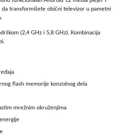
puno funkcionalan Android 12 media plejer i
in da transformišete obični televizor u pametni
.
odrškom (2,4 GHz i 5,8 GHz). Kombinacija
i.
ređaja
ernog flash memorije konzolnog dela
gustim mrežnim okruženjima
energije
je