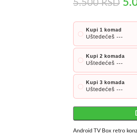
5.
5.500
RSD
Kupi 1 komad
Uštedećeš
---
Kupi 2 komada
Uštedećeš
---
Kupi 3 komada
Uštedećeš
---
Android TV Box retro kon