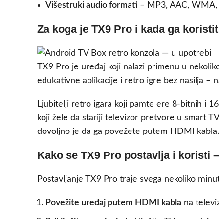
Višestruki audio formati
– MP3, AAC, WMA, RM
Za koga je TX9 Pro i kada ga koristit
TX9 Pro je uređaj koji nalazi primenu u nekoliko 
edukativne aplikacije i retro igre bez nasilja –
Ljubitelji retro igara koji pamte ere 8-bitnih i 
koji žele da stariji televizor pretvore u smar
dovoljno je da ga povežete putem HDMI kabla.
Kako se TX9 Pro postavlja i koristi 
Postavljanje TX9 Pro traje svega nekoliko minu
Povežite uređaj putem HDMI kabla
na televi