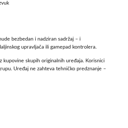
zvuk
ponude bezbedan i nadziran sadržaj – i
aljinskog upravljača ili gamepad kontrolera.
ez kupovine skupih originalnih uređaja. Korisnici
 grupu. Uređaj ne zahteva tehničko predznanje –