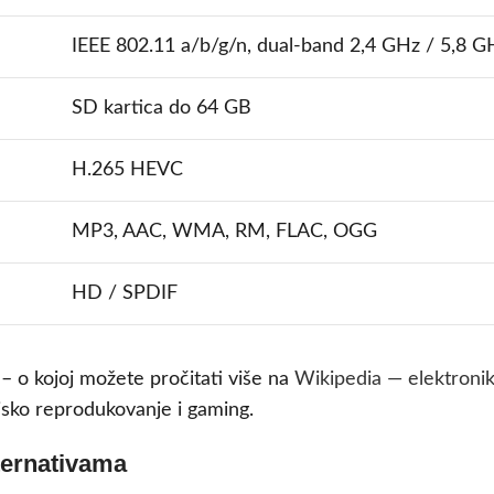
IEEE 802.11 a/b/g/n, dual-band 2,4 GHz / 5,8 G
SD kartica do 64 GB
H.265 HEVC
MP3, AAC, WMA, RM, FLAC, OGG
HD / SPDIF
– o kojoj možete pročitati više na
Wikipedia — elektroni
jsko reprodukovanje i gaming.
ternativama