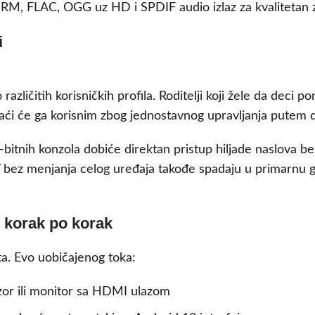
, FLAC, OGG uz HD i SPDIF audio izlaz za kvalitetan 
i
različitih korisničkih profila. Roditelji koji žele da deci 
 naći će ga korisnim zbog jednostavnog upravljanja putem d
16-bitnih konzola dobiće direktan pristup hiljade naslova b
t TV bez menjanja celog uređaja takođe spadaju u primarnu
– korak po korak
ta. Evo uobičajenog toka:
zor ili monitor sa HDMI ulazom