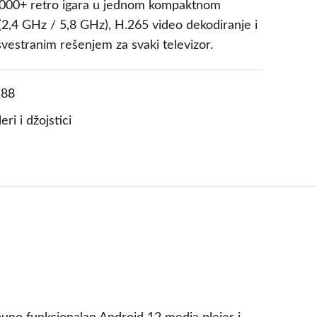
9.000+ retro igara u jednom kompaktnom
(2,4 GHz / 5,8 GHz), H.265 video dekodiranje i
vestranim rešenjem za svaki televizor.
88
ri i džojstici