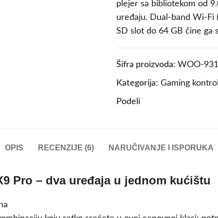
plejer sa bibliotekom od 
uređaju. Dual-band Wi-Fi 
SD slot do 64 GB čine ga s
Šifra proizvoda:
WOO-931
Kategorija:
Gaming kontrole
Podeli
OPIS
RECENZIJE (6)
NARUČIVANJE I ISPORUKA
X9 Pro – dva uređaja u jednom kućištu