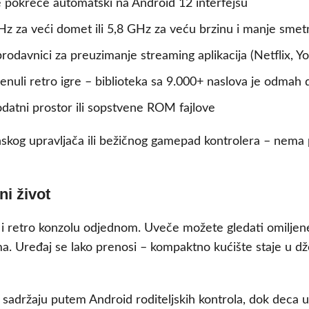
se pokreće automatski na Android 12 interfejsu
Hz za veći domet ili 5,8 GHz za veću brzinu i manje smetn
prodavnici za preuzimanje streaming aplikacija (Netflix, Yo
enuli retro igre – biblioteka sa 9.000+ naslova je odmah
datni prostor ili sopstvene ROM fajlove
jinskog upravljača ili bežičnog gamepad kontrolera – nem
i život
i retro konzolu odjednom. Uveče možete gledati omiljene
a. Uređaj se lako prenosi – kompaktno kućište staje u dže
up sadržaju putem Android roditeljskih kontrola, dok deca 