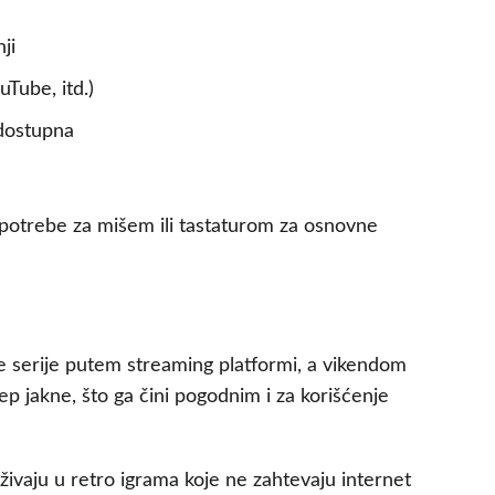
ji
uTube, itd.)
 dostupna
a potrebe za mišem ili tastaturom za osnovne
 serije putem streaming platformi, a vikendom
p jakne, što ga čini pogodnim i za korišćenje
uživaju u retro igrama koje ne zahtevaju internet