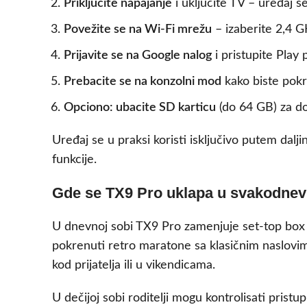
Priključite napajanje
i uključite TV – uređaj 
Povežite se na Wi-Fi mrežu
– izaberite 2,4 G
Prijavite se na Google nalog
i pristupite Play 
Prebacite se na konzolni mod
kako biste pokr
Opciono: ubacite SD karticu
(do 64 GB) za do
Uređaj se u praksi koristi isključivo putem dal
funkcije.
Gde se TX9 Pro uklapa u svakodnevn
U dnevnoj sobi TX9 Pro zamenjuje set-top box 
pokrenuti retro maratone sa klasičnim naslovim
kod prijatelja ili u vikendicama.
U dečijoj sobi roditelji mogu kontrolisati prist