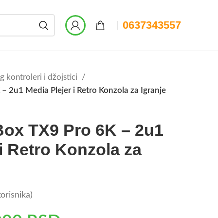
0637343557
 kontroleri i džojstici
– 2u1 Media Plejer i Retro Konzola za Igranje
Box TX9 Pro 6K – 2u1
 i Retro Konzola za
orisnika)