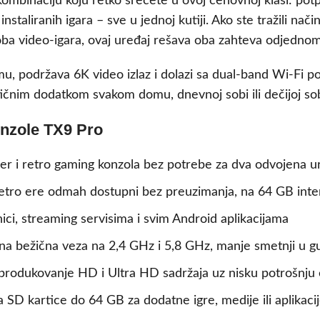
mbinaciju koju retko srećete u ovoj cenovnoj klasi: pot
staliranih igara – sve u jednoj kutiji. Ako ste tražili nač
doba video-igara, ovaj uređaj rešava oba zahteva odjednom
u, podržava 6K video izlaz i dolazi sa dual-band Wi-Fi p
tičnim dodatkom svakom domu, dnevnoj sobi ili dečijoj sob
onzole TX9 Pro
er i retro gaming konzola bez potrebe za dva odvojena u
 retro ere odmah dostupni bez preuzimanja, na 64 GB int
ci, streaming servisima i svim Android aplikacijama
lna bežična veza na 2,4 GHz i 5,8 GHz, manje smetnji u 
produkovanje HD i Ultra HD sadržaja uz nisku potrošnju 
a SD kartice do 64 GB za dodatne igre, medije ili aplikaci