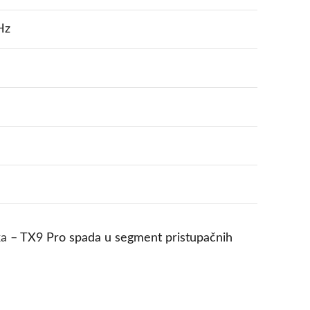
Hz
ka
– TX9 Pro spada u segment pristupačnih