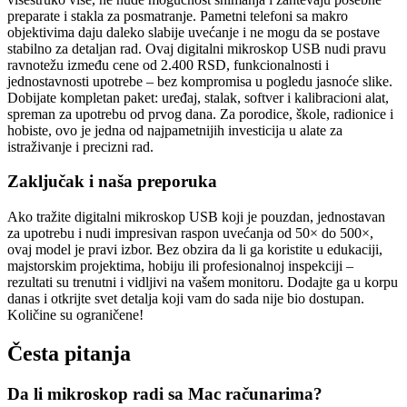
preparate i stakla za posmatranje. Pametni telefoni sa makro
objektivima daju daleko slabije uvećanje i ne mogu da se postave
stabilno za detaljan rad. Ovaj digitalni mikroskop USB nudi pravu
ravnotežu između cene od 2.400 RSD, funkcionalnosti i
jednostavnosti upotrebe – bez kompromisa u pogledu jasnoće slike.
Dobijate kompletan paket: uređaj, stalak, softver i kalibracioni alat,
spreman za upotrebu od prvog dana. Za porodice, škole, radionice i
hobiste, ovo je jedna od najpametnijih investicija u alate za
istraživanje i precizni rad.
Zaključak i naša preporuka
Ako tražite digitalni mikroskop USB koji je pouzdan, jednostavan
za upotrebu i nudi impresivan raspon uvećanja od 50× do 500×,
ovaj model je pravi izbor. Bez obzira da li ga koristite u edukaciji,
majstorskim projektima, hobiju ili profesionalnoj inspekciji –
rezultati su trenutni i vidljivi na vašem monitoru. Dodajte ga u korpu
danas i otkrijte svet detalja koji vam do sada nije bio dostupan.
Količine su ograničene!
Česta pitanja
Da li mikroskop radi sa Mac računarima?