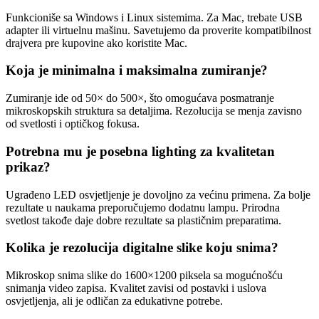
Funkcioniše sa Windows i Linux sistemima. Za Mac, trebate USB
adapter ili virtuelnu mašinu. Savetujemo da proverite kompatibilnost
drajvera pre kupovine ako koristite Mac.
Koja je minimalna i maksimalna zumiranje?
Zumiranje ide od 50× do 500×, što omogućava posmatranje
mikroskopskih struktura sa detaljima. Rezolucija se menja zavisno
od svetlosti i optičkog fokusa.
Potrebna mu je posebna lighting za kvalitetan
prikaz?
Ugrađeno LED osvjetljenje je dovoljno za većinu primena. Za bolje
rezultate u naukama preporučujemo dodatnu lampu. Prirodna
svetlost takođe daje dobre rezultate sa plastičnim preparatima.
Kolika je rezolucija digitalne slike koju snima?
Mikroskop snima slike do 1600×1200 piksela sa mogućnošću
snimanja video zapisa. Kvalitet zavisi od postavki i uslova
osvjetljenja, ali je odličan za edukativne potrebe.