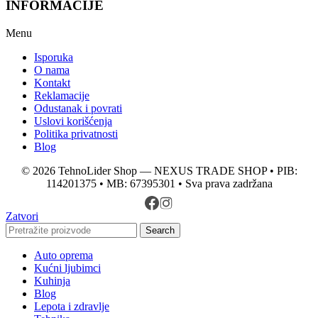
INFORMACIJE
Menu
Isporuka
O nama
Kontakt
Reklamacije
Odustanak i povrati
Uslovi korišćenja
Politika privatnosti
Blog
© 2026 TehnoLider Shop — NEXUS TRADE SHOP • PIB:
114201375 • MB: 67395301 • Sva prava zadržana
Zatvori
Search
Auto oprema
Kućni ljubimci
Kuhinja
Blog
Lepota i zdravlje