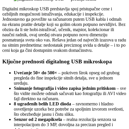
Digitalni mikroskop USB predstavlja spoj pristupačne cene i
ozbiljnih mogućnosti istraživanja, edukacije i inspekcije.
Jednostavno ga povežite sa računarom putem USB kabla i odmah
na ekranu pratite detalje koji su golim okom potpuno nevidljivi. Bez
obzira da li ste hobi-istraživač, učenik, majstor, kolekcionar ili
naučni radnik, ovaj uređaj otvara potpuno novu dimenziju
posmatranja sveta oko vas. Rešava jedan od najvećih izazova u radu
na sitnim predmetima: nedostatak preciznog uvida u detalje – i to po
ceni koja ga čini dostupnim svakom domaćinstvu.
Ključne prednosti digitalnog USB mikroskopa
Uvećanje 50× do 500×
– pokriven širok opseg od grubog
pregleda do fine inspekcije sitnih detalja, sve u jednom
uređaju.
Snimanje fotografija i video zapisa jednim pritiskom
– sve
što vidite možete odmah sačuvati kao fotografiju ili AVI video
fajl direktno na računaru.
8 ugrađenih belih LED dioda
– ravnomerno i hladno
osvetljenje uzorka bez potrebe za spoljnim izvorom svetlosti,
što obezbeđuje jasnu i čistu sliku.
Senzor od 2 megapiksela
– realna rezolucija senzora sa
interpolacijom do 3 MP, dovoljna za precizan pregled i