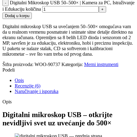
Digitalni Mikroskop USB 50–500× | Kamera za PC, Istraživanje
i Edukaciju količina
Dodaj u korpu
Digitalni mikroskop USB sa uvećanjem 50–500× omogućava vam
da u realnom vremenu posmatrate i snimate sitne detalje direktno na
ekranu računara. Opremljen sa 8 belih LED dioda i senzorom od 2
MP, savršen je za edukaciju, elektroniku, hobi i preciznu inspekciju.
U paketu se nalaze stalak, CD sa softverom i kalibracioni
mikrometar – sve što vam treba od prvog dana.
Šifra proizvoda:
WOO-90737
Kategorija:
Merni instrumenti
Podeli
Opis
Recenzije (6)
Naručivanje i isporuka
Opis
Digitalni mikroskop USB – otkrijte
nevidljivi svet uz uvećanje do 500×