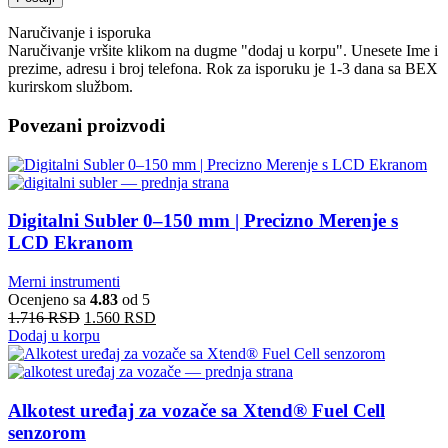
Naručivanje i isporuka
Naručivanje vršite klikom na dugme "dodaj u korpu". Unesete Ime i
prezime, adresu i broj telefona. Rok za isporuku je 1-3 dana sa BEX
kurirskom službom.
Povezani proizvodi
Digitalni Subler 0–150 mm | Precizno Merenje s
LCD Ekranom
Merni instrumenti
Ocenjeno sa
4.83
od 5
1.716
RSD
1.560
RSD
Dodaj u korpu
Alkotest uređaj za vozače sa Xtend® Fuel Cell
senzorom