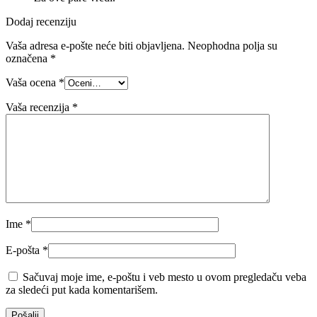
Dodaj recenziju
Vaša adresa e-pošte neće biti objavljena.
Neophodna polja su
označena
*
Vaša ocena
*
Vaša recenzija
*
Ime
*
E-pošta
*
Sačuvaj moje ime, e-poštu i veb mesto u ovom pregledaču veba
za sledeći put kada komentarišem.