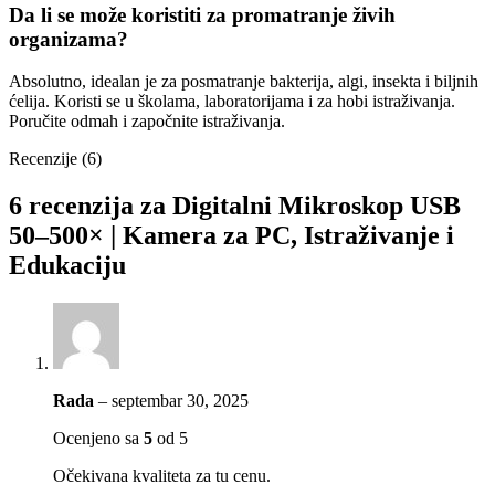
Da li se može koristiti za promatranje živih
organizama?
Absolutno, idealan je za posmatranje bakterija, algi, insekta i biljnih
ćelija. Koristi se u školama, laboratorijama i za hobi istraživanja.
Poručite odmah i započnite istraživanja.
Recenzije (6)
6 recenzija za
Digitalni Mikroskop USB
50–500× | Kamera za PC, Istraživanje i
Edukaciju
Rada
–
septembar 30, 2025
Ocenjeno sa
5
od 5
Očekivana kvaliteta za tu cenu.