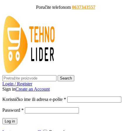
Poručite telefonom
0637343557
Search
Login / Register
Sign in
Create an Account
Korisničko ime ili adresa e-pošte
*
Password
*
Log in