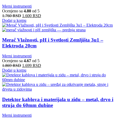
Merni instrumenti
Ocenjeno sa
4.80
od 5
1.760
RSD
1.600
RSD
Dodaj u korpu
Merač Vlažnosti, pH i Svetlosti Zemljišta 3u1 –
Elektroda 20cm
Merni instrumenti
Ocenjeno sa
4.67
od 5
1.869
RSD
1.699
RSD
Dodaj u korpu
Detektor kablova i materijala u zidu – metal, drvo i
struja do 60mm dubine
Merni instrumenti