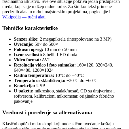
fascinantno iskustvo. Sve ove situacije pokriva jedan pristupačan
uređaj koji staje u džep radne torbe. Za širi kontekst primene
preciznih alata u radu i majstorskim projektima, pogledajte i
Wikipedia — ručni alati
.
Tehničke karakteristike
Senzor slike:
2 megapiksela (interpolovano na 3 MP)
Uvećanje:
50× do 500×
Fokusni opseg:
10 mm do 50 mm
Izvor svetlosti:
8 belih LED dioda
Video format:
AVI
Rezolucija video i foto snimaka:
160×120, 320×240,
640×480, 1280×1024
Radna temperatura:
10°C do +40°C
Temperatura skladištenja:
−20°C do +60°C
Konekcija:
USB
U paketu:
mikroskop, stalak/nosač, CD sa drajverima i
softverom, kalibracioni mikrometar, originalno fabrično
pakovanje
Vrednost i poređenje sa alternativama
Klasični optički mikroskopi koji nude slično uvećanje koštaju
višestruko više, ne nude mogućnost snimanja i zahtevaju posebne