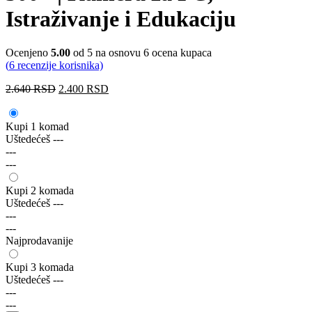
Istraživanje i Edukaciju
Ocenjeno
5.00
od 5 na osnovu
6
ocena kupaca
(
6
recenzije korisnika)
2.640
RSD
2.400
RSD
Kupi 1 komad
Uštedećeš
---
---
---
Kupi 2 komada
Uštedećeš
---
---
---
Najprodavanije
Kupi 3 komada
Uštedećeš
---
---
---