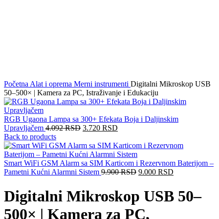
Click to enlarge
Početna
Alat i oprema
Merni instrumenti
Digitalni Mikroskop USB
50–500× | Kamera za PC, Istraživanje i Edukaciju
RGB Ugaona Lampa sa 300+ Efekata Boja i Daljinskim
Upravljačem
4.092
RSD
3.720
RSD
Back to products
Smart WiFi GSM Alarm sa SIM Karticom i Rezervnom Baterijom –
Pametni Kućni Alarmni Sistem
9.900
RSD
9.000
RSD
Digitalni Mikroskop USB 50–
500× | Kamera za PC,