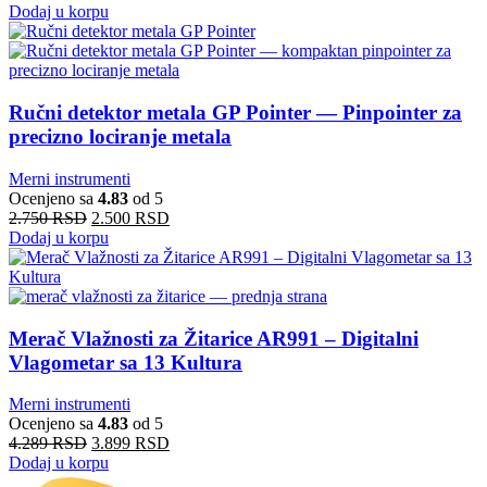
Dodaj u korpu
Ručni detektor metala GP Pointer — Pinpointer za
precizno lociranje metala
Merni instrumenti
Ocenjeno sa
4.83
od 5
2.750
RSD
2.500
RSD
Dodaj u korpu
Merač Vlažnosti za Žitarice AR991 – Digitalni
Vlagometar sa 13 Kultura
Merni instrumenti
Ocenjeno sa
4.83
od 5
4.289
RSD
3.899
RSD
Dodaj u korpu