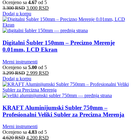
Ocenjeno sa
4.67
od 5
3.300
RSD
3.000
RSD
Dodaj u korpu
Digitalni Šubler 150mm – Precizno Merenje
0.01mm, LCD Ekran
Merni instrumenti
Ocenjeno sa
5.00
od 5
3.299
RSD
2.999
RSD
Dodaj u korpu
KRAFT Aluminijumski Subler 750mm –
Profesionalni Veliki Subler za Precizna Merenja
Merni instrumenti
Ocenjeno sa
4.83
od 5
4.620
RSD
4.200
RSD