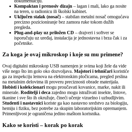
dokumentaciju.
Kompaktan i prenosiv dizajn
– lagan i mali, lako ga nosite
na teren, u radionicu ili školski kabinet.
Uključen stalak (nosač)
– stabilan metalni nosač omogućava
precizno pozicioniranje bez zamora ruke tokom dužih
pregleda.
Plug-and-play uz priložen CD
– drajveri i softver se
isporučuju uz uređaj, instalacija je jednostavna i brza čak i za
početnike.
Za koga je ovaj mikroskop i koje su mu primene?
Ovaj digitalni mikroskop USB namenjen je svima koji žele da vide
više nego što im golo oko dozvoljava.
Majstori i tehničari
koristiće
ga za inspekciju lemova na elektronskim pločicama, pregled prslina
na metalnim delovima ili proveru preciznosti obrade materijala.
Hobisti i kolekcionari
mogu proučavati kovanice, marke, nakit ili
minerale.
Roditelji i deca
zajedno mogu istraživati insekte, listove,
tkanine i sve što ih okružuje, čineći učenje vizuelno i uzbudljivim.
Studenti i nastavnici
koriste ga kao nastavno sredstvo za biologiju,
hemiju i fiziku, bez potrebe za skupim laboratorijskim opremanjem.
Primenljivost je ograničena jedino maštom korisnika.
Kako se koristi – korak po korak