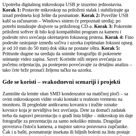
Upotreba digitalnog mikroskopa USB je izuzetno jednostavna.
Korak 1:
Postavite mikroskop na priloženi stalak i stabilizirajte ga
iznad predmeta koji želite da posmatrate.
Korak 2:
Povežite USB
kabl sa računarom – Windows sistem će prepoznati uređaj; po
potrebi instalirajte drajvere sa priloženog CD-a.
Korak 3:
Pokrenite
priloženi softver ili bilo koji kompatibilni program za kameru i
podesite nivo uvećanja okretanjem fokusnog prstena.
Korak 4:
Fino
podesite rastojanje između sočiva i uzorka (optimalan fokusni opseg
je od 10 mm do 50 mm) dok slika ne postane oštra.
Korak 5:
Pritisnite dugme na uređaju da snimite fotografiju ili pokrenete
snimanje video zapisa.
Savet:
Koristite niži stepen uvećanja za
početnu orijentaciju, pa postepeno povećavajte za detaljnu analizu –
tako ćete brže pronaći željenu tačku na uzorku.
Gde se koristi – svakodnevni scenariji i projekti
Zamislite da lemite sitan SMD kondenzator na matičnoj ploči – sa
ovim mikroskopom vidite svaki kontakt u realnom vremenu na
monitoru. Ili pregledate antikvarnu kovanicu i tražite oznake
kovnice koja je nevidljiva bez uvećanja. Dete za domaći zadatak
treba da napravi prezentaciju o građi lista biljke – mikroskop im daje
fotografije za prezentaciju za samo nekoliko minuta. Draguljar
proverava čistoću kamena, a majstor satova poravnava zupčanike.
Čak i u bašti, posmatranje insekata ili biljnih bolesti na listu postaje