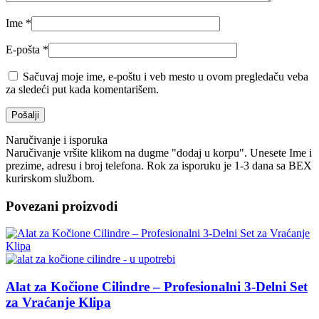
Ime
*
E-pošta
*
Sačuvaj moje ime, e-poštu i veb mesto u ovom pregledaču veba
za sledeći put kada komentarišem.
Naručivanje i isporuka
Naručivanje vršite klikom na dugme "dodaj u korpu". Unesete Ime i
prezime, adresu i broj telefona. Rok za isporuku je 1-3 dana sa BEX
kurirskom službom.
Povezani proizvodi
Alat za Kočione Cilindre – Profesionalni 3-Delni Set
za Vraćanje Klipa