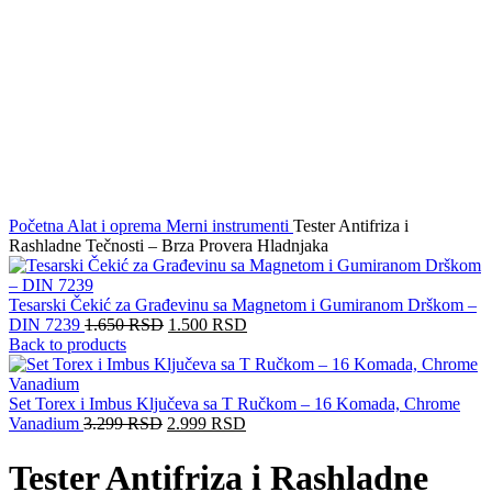
Click to enlarge
Početna
Alat i oprema
Merni instrumenti
Tester Antifriza i
Rashladne Tečnosti – Brza Provera Hladnjaka
Tesarski Čekić za Građevinu sa Magnetom i Gumiranom Drškom –
DIN 7239
1.650
RSD
1.500
RSD
Back to products
Set Torex i Imbus Ključeva sa T Ručkom – 16 Komada, Chrome
Vanadium
3.299
RSD
2.999
RSD
Tester Antifriza i Rashladne