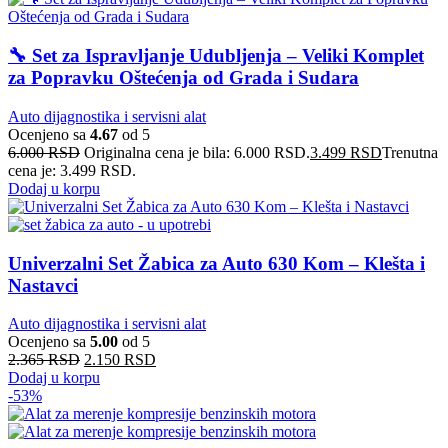
🔧 Set za Ispravljanje Udubljenja – Veliki Komplet
za Popravku Oštećenja od Grada i Sudara
Auto dijagnostika i servisni alat
Ocenjeno sa
4.67
od 5
6.000
RSD
Originalna cena je bila: 6.000 RSD.
3.499
RSD
Trenutna
cena je: 3.499 RSD.
Dodaj u korpu
Univerzalni Set Žabica za Auto 630 Kom – Klešta i
Nastavci
Auto dijagnostika i servisni alat
Ocenjeno sa
5.00
od 5
2.365
RSD
2.150
RSD
Dodaj u korpu
-53%