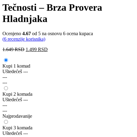
Tečnosti – Brza Provera
Hladnjaka
Ocenjeno
4.67
od 5 na osnovu
6
ocena kupaca
(
6
recenzije korisnika)
1.649
RSD
1.499
RSD
Kupi 1 komad
Uštedećeš
---
---
---
Kupi 2 komada
Uštedećeš
---
---
---
Najprodavanije
Kupi 3 komada
Uštedećeš
---