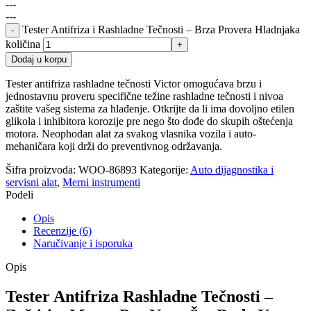
---
---
Tester Antifriza i Rashladne Tečnosti – Brza Provera Hladnjaka
količina
Dodaj u korpu
Tester antifriza rashladne tečnosti Victor omogućava brzu i
jednostavnu proveru specifične težine rashladne tečnosti i nivoa
zaštite vašeg sistema za hlađenje. Otkrijte da li ima dovoljno etilen
glikola i inhibitora korozije pre nego što dođe do skupih oštećenja
motora. Neophodan alat za svakog vlasnika vozila i auto-
mehaničara koji drži do preventivnog održavanja.
Šifra proizvoda:
WOO-86893
Kategorije:
Auto dijagnostika i
servisni alat
,
Merni instrumenti
Podeli
Opis
Recenzije (6)
Naručivanje i isporuka
Opis
Tester Antifriza Rashladne Tečnosti –