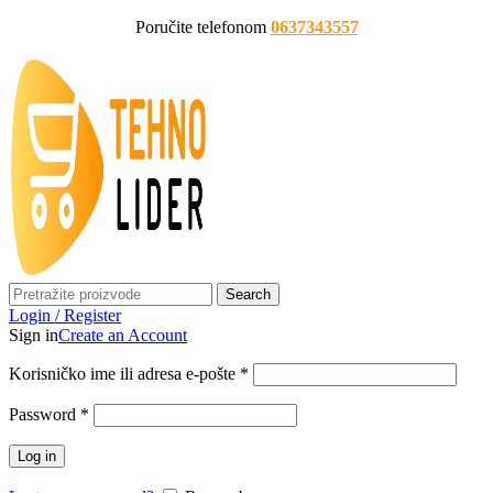
Poručite telefonom
0637343557
Search
Login / Register
Sign in
Create an Account
Korisničko ime ili adresa e-pošte
*
Password
*
Log in