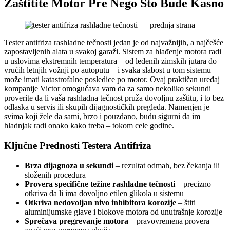
Zaštitite Motor Pre Nego Što Bude Kasno
Tester antifriza rashladne tečnosti jedan je od najvažnijih, a najčešće
zapostavljenih alata u svakoj garaži. Sistem za hlađenje motora radi
u uslovima ekstremnih temperatura – od ledenih zimskih jutara do
vrućih letnjih vožnji po autoputu – i svaka slabost u tom sistemu
može imati katastrofalne posledice po motor. Ovaj praktičan uređaj
kompanije Victor omogućava vam da za samo nekoliko sekundi
proverite da li vaša rashladna tečnost pruža dovoljnu zaštitu, i to bez
odlaska u servis ili skupih dijagnostičkih pregleda. Namenjen je
svima koji žele da sami, brzo i pouzdano, budu sigurni da im
hladnjak radi onako kako treba – tokom cele godine.
Ključne Prednosti Testera Antifriza
Brza dijagnoza u sekundi
– rezultat odmah, bez čekanja ili
složenih procedura
Provera specifične težine rashladne tečnosti
– precizno
otkriva da li ima dovoljno etilen glikola u sistemu
Otkriva nedovoljan nivo inhibitora korozije
– štiti
aluminijumske glave i blokove motora od unutrašnje korozije
Sprečava pregrevanje motora
– pravovremena provera