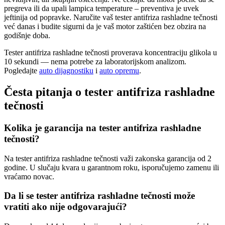
pregreva ili da upali lampica temperature – preventiva je uvek
jeftinija od popravke. Naručite vaš tester antifriza rashladne tečnosti
već danas i budite sigurni da je vaš motor zaštićen bez obzira na
godišnje doba.
Tester antifriza rashladne tečnosti proverava koncentraciju glikola u
10 sekundi — nema potrebe za laboratorijskom analizom.
Pogledajte
auto dijagnostiku
i
auto opremu
.
Česta pitanja o tester antifriza rashladne
tečnosti
Kolika je garancija na tester antifriza rashladne
tečnosti?
Na tester antifriza rashladne tečnosti važi zakonska garancija od 2
godine. U slučaju kvara u garantnom roku, isporučujemo zamenu ili
vraćamo novac.
Da li se tester antifriza rashladne tečnosti može
vratiti ako nije odgovarajući?