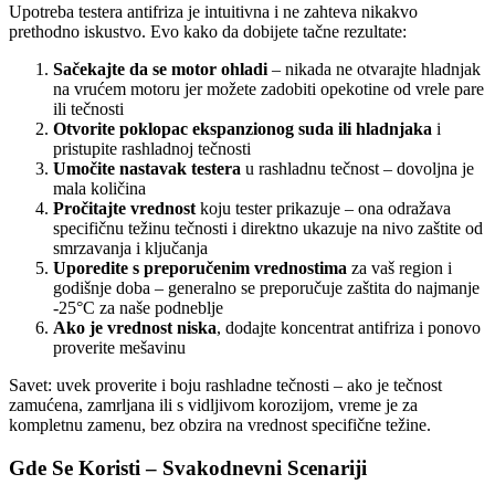
Upotreba testera antifriza je intuitivna i ne zahteva nikakvo
prethodno iskustvo. Evo kako da dobijete tačne rezultate:
Sačekajte da se motor ohladi
– nikada ne otvarajte hladnjak
na vrućem motoru jer možete zadobiti opekotine od vrele pare
ili tečnosti
Otvorite poklopac ekspanzionog suda ili hladnjaka
i
pristupite rashladnoj tečnosti
Umočite nastavak testera
u rashladnu tečnost – dovoljna je
mala količina
Pročitajte vrednost
koju tester prikazuje – ona odražava
specifičnu težinu tečnosti i direktno ukazuje na nivo zaštite od
smrzavanja i ključanja
Uporedite s preporučenim vrednostima
za vaš region i
godišnje doba – generalno se preporučuje zaštita do najmanje
-25°C za naše podneblje
Ako je vrednost niska
, dodajte koncentrat antifriza i ponovo
proverite mešavinu
Savet: uvek proverite i boju rashladne tečnosti – ako je tečnost
zamućena, zamrljana ili s vidljivom korozijom, vreme je za
kompletnu zamenu, bez obzira na vrednost specifične težine.
Gde Se Koristi – Svakodnevni Scenariji