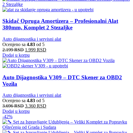
Skidač Opruga Amortizera – Profesionalni Alat
380mm, Komplet 2 Stezaljke
Auto dijagnostika i servisni alat
Ocenjeno sa
4.83
od 5
2.199
RSD
1.999
RSD
Dodaj u korpu
Auto Dijagnostika V309 – DTC Skener za OBD2
Vozila
Auto dijagnostika i servisni alat
Ocenjeno sa
4.83
od 5
3.696
RSD
3.360
RSD
Dodaj u korpu
-42%