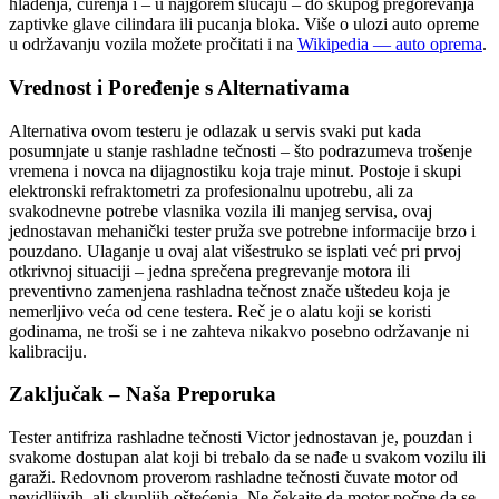
hlađenja, curenja i – u najgorem slučaju – do skupog pregorevanja
zaptivke glave cilindara ili pucanja bloka. Više o ulozi auto opreme
u održavanju vozila možete pročitati i na
Wikipedia — auto oprema
.
Vrednost i Poređenje s Alternativama
Alternativa ovom testeru je odlazak u servis svaki put kada
posumnjate u stanje rashladne tečnosti – što podrazumeva trošenje
vremena i novca na dijagnostiku koja traje minut. Postoje i skupi
elektronski refraktometri za profesionalnu upotrebu, ali za
svakodnevne potrebe vlasnika vozila ili manjeg servisa, ovaj
jednostavan mehanički tester pruža sve potrebne informacije brzo i
pouzdano. Ulaganje u ovaj alat višestruko se isplati već pri prvoj
otkrivnoj situaciji – jedna sprečena pregrevanje motora ili
preventivno zamenjena rashladna tečnost znače uštedeu koja je
nemerljivo veća od cene testera. Reč je o alatu koji se koristi
godinama, ne troši se i ne zahteva nikakvo posebno održavanje ni
kalibraciju.
Zaključak – Naša Preporuka
Tester antifriza rashladne tečnosti Victor jednostavan je, pouzdan i
svakome dostupan alat koji bi trebalo da se nađe u svakom vozilu ili
garaži. Redovnom proverom rashladne tečnosti čuvate motor od
nevidljivih, ali skupljih oštećenja. Ne čekajte da motor počne da se