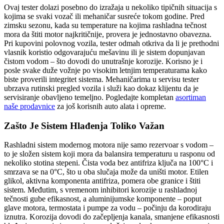
Ovaj tester dolazi posebno do izražaja u nekoliko tipičnih situacija s
kojima se svaki vozač ili mehaničar susreće tokom godine. Pred
zimsku sezonu, kada su temperature na kojima rashladna tečnost
mora da štiti motor najkritičnije, provera je jednostavno obavezna.
Pri kupovini polovnog vozila, tester odmah otkriva da li je prethodni
vlasnik koristio odgovarajuću mešavinu ili je sistem dopunjavan
čistom vodom – što dovodi do unutrašnje korozije. Korisno je i
posle svake duže vožnje po visokim letnjim temperaturama kako
biste proverili integritet sistema. Mehaničarima u servisu tester
ubrzava rutinski pregled vozila i služi kao dokaz klijentu da je
servisiranje obavljeno temeljno. Pogledajte kompletan
asortiman
naše prodavnice
za još korisnih auto alata i opreme.
Zašto Je Sistem Hlađenja Toliko Važan
Rashladni sistem modernog motora nije samo rezervoar s vodom –
to je složen sistem koji mora da balansira temperaturu u rasponu od
nekoliko stotina stepeni. Čista voda bez antifriza ključa na 100°C i
smrzava se na 0°C, što u oba slučaja može da uništi motor. Etilen
glikol, aktivna komponenta antifriza, pomera obe granice i štiti
sistem. Međutim, s vremenom inhibitori korozije u rashladnoj
tečnosti gube efikasnost, a aluminijumske komponente – poput
glave motora, termostata i pumpe za vodu – počinju da korodiraju
iznutra. Korozija dovodi do začepljenja kanala, smanjene efikasnosti