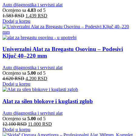
Auto dijagnostika i servisni alat
Ocenjeno sa
4.83
od 5
1.583
RSD
1.439
RSD
Dodaj u korpu
Univerzalni Alat za Bregastu Osovinu – Podesivi
Ključ 40–220 mm
Auto dijagnostika i servisni alat
Ocenjeno sa
5.00
od 5
4.620
RSD
4.200
RSD
Dodaj u korpu
Alat za silen blokove i kuglasti zglob
Auto dijagnostika i servisni alat
Ocenjeno sa
5.00
od 5
12.100
RSD
11.000
RSD
Dodaj u korpu