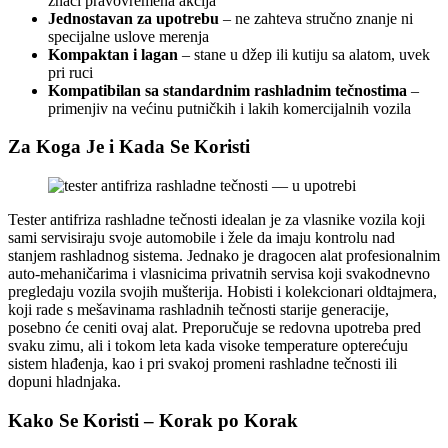
znači pravovremena akcija
Jednostavan za upotrebu
– ne zahteva stručno znanje ni
specijalne uslove merenja
Kompaktan i lagan
– stane u džep ili kutiju sa alatom, uvek
pri ruci
Kompatibilan sa standardnim rashladnim tečnostima
–
primenjiv na većinu putničkih i lakih komercijalnih vozila
Za Koga Je i Kada Se Koristi
Tester antifriza rashladne tečnosti idealan je za vlasnike vozila koji
sami servisiraju svoje automobile i žele da imaju kontrolu nad
stanjem rashladnog sistema. Jednako je dragocen alat profesionalnim
auto-mehaničarima i vlasnicima privatnih servisa koji svakodnevno
pregledaju vozila svojih mušterija. Hobisti i kolekcionari oldtajmera,
koji rade s mešavinama rashladnih tečnosti starije generacije,
posebno će ceniti ovaj alat. Preporučuje se redovna upotreba pred
svaku zimu, ali i tokom leta kada visoke temperature opterećuju
sistem hlađenja, kao i pri svakoj promeni rashladne tečnosti ili
dopuni hladnjaka.
Kako Se Koristi – Korak po Korak