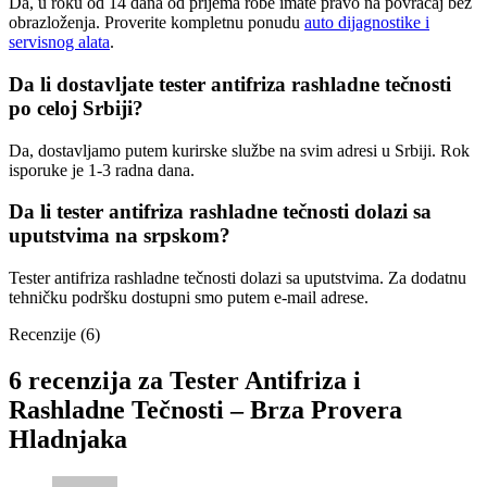
Da, u roku od 14 dana od prijema robe imate pravo na povraćaj bez
obrazloženja. Proverite kompletnu ponudu
auto dijagnostike i
servisnog alata
.
Da li dostavljate tester antifriza rashladne tečnosti
po celoj Srbiji?
Da, dostavljamo putem kurirske službe na svim adresi u Srbiji. Rok
isporuke je 1-3 radna dana.
Da li tester antifriza rashladne tečnosti dolazi sa
uputstvima na srpskom?
Tester antifriza rashladne tečnosti dolazi sa uputstvima. Za dodatnu
tehničku podršku dostupni smo putem e-mail adrese.
Recenzije (6)
6 recenzija za
Tester Antifriza i
Rashladne Tečnosti – Brza Provera
Hladnjaka