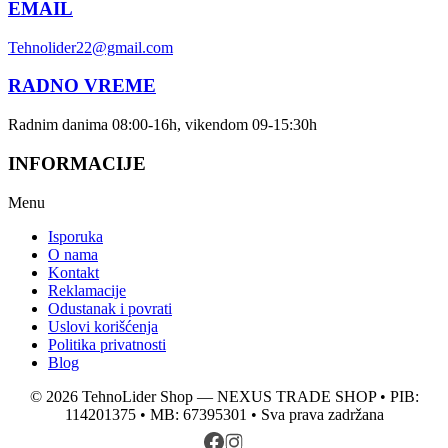
EMAIL
Tehnolider22@gmail.com
RADNO VREME
Radnim danima 08:00-16h, vikendom 09-15:30h
INFORMACIJE
Menu
Isporuka
O nama
Kontakt
Reklamacije
Odustanak i povrati
Uslovi korišćenja
Politika privatnosti
Blog
© 2026 TehnoLider Shop — NEXUS TRADE SHOP • PIB:
114201375 • MB: 67395301 • Sva prava zadržana