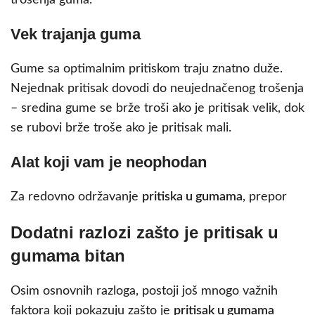
trošenja guma.
Vek trajanja guma
Gume sa optimalnim pritiskom traju znatno duže.
Nejednak pritisak dovodi do neujednačenog trošenja
– sredina gume se brže troši ako je pritisak velik, dok
se rubovi brže troše ako je pritisak mali.
Alat koji vam je neophodan
Za redovno održavanje
pritiska u gumama
, prepor
Dodatni razlozi zašto je pritisak u
gumama bitan
Osim osnovnih razloga, postoji još mnogo važnih
faktora koji pokazuju zašto je
pritisak u gumama