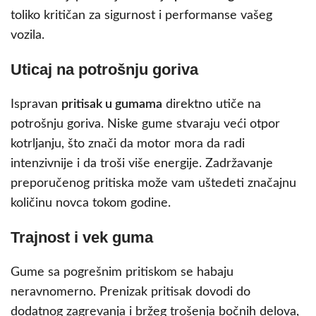
toliko kritičan za sigurnost i performanse vašeg
vozila.
Uticaj na potrošnju goriva
Ispravan
pritisak u gumama
direktno utiče na
potrošnju goriva. Niske gume stvaraju veći otpor
kotrljanju, što znači da motor mora da radi
intenzivnije i da troši više energije. Zadržavanje
preporučenog pritiska može vam uštedeti značajnu
količinu novca tokom godine.
Trajnost i vek guma
Gume sa pogrešnim pritiskom se habaju
neravnomerno. Prenizak pritisak dovodi do
dodatnog zagrevanja i bržeg trošenja bočnih delova,