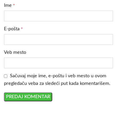
Ime
*
E-pošta
*
Veb mesto
Sačuvaj moje ime, e-poštu i veb mesto u ovom
pregledaču veba za sledeći put kada komentarišem.