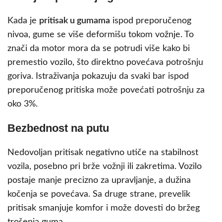
Kada je
pritisak u gumama
ispod preporučenog
nivoa, gume se više deformišu tokom vožnje. To
znači da motor mora da se potrudi više kako bi
premestio vozilo, što direktno povećava potrošnju
goriva. Istraživanja pokazuju da svaki bar ispod
preporučenog pritiska može povećati potrošnju za
oko 3%.
Bezbednost na putu
Nedovoljan pritisak negativno utiče na stabilnost
vozila, posebno pri brže vožnji ili zakretima. Vozilo
postaje manje precizno za upravljanje, a dužina
kočenja se povećava. Sa druge strane, prevelik
pritisak smanjuje komfor i može dovesti do bržeg