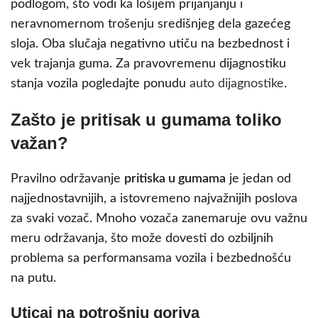
podlogom, što vodi ka lošijem prijanjanju i
neravnomernom trošenju središnjeg dela gazećeg
sloja. Oba slučaja negativno utiču na bezbednost i
vek trajanja guma. Za pravovremenu dijagnostiku
stanja vozila pogledajte ponudu
auto dijagnostike
.
Zašto je pritisak u gumama toliko
važan?
Pravilno održavanje
pritiska u gumama
je jedan od
najjednostavnijih, a istovremeno najvažnijih poslova
za svaki vozač. Mnoho vozača zanemaruje ovu važnu
meru održavanja, što može dovesti do ozbiljnih
problema sa performansama vozila i bezbednošću
na putu.
Uticaj na potrošnju goriva