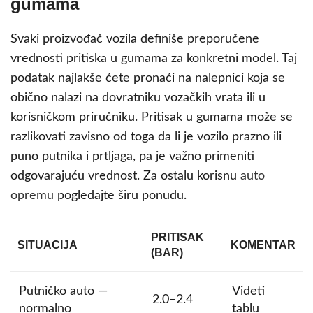
gumama
Svaki proizvođač vozila definiše preporučene
vrednosti pritiska u gumama za konkretni model. Taj
podatak najlakše ćete pronaći na nalepnici koja se
obično nalazi na dovratniku vozačkih vrata ili u
korisničkom priručniku. Pritisak u gumama može se
razlikovati zavisno od toga da li je vozilo prazno ili
puno putnika i prtljaga, pa je važno primeniti
odgovarajuću vrednost. Za ostalu korisnu
auto
opremu
pogledajte širu ponudu.
PRITISAK
SITUACIJA
KOMENTAR
(BAR)
Putničko auto —
Videti
2.0–2.4
normalno
tablu