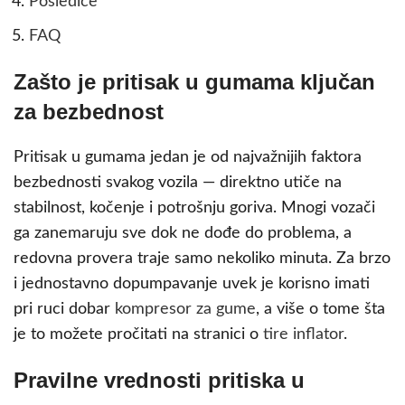
Posledice
FAQ
Zašto je pritisak u gumama ključan
za bezbednost
Pritisak u gumama jedan je od najvažnijih faktora
bezbednosti svakog vozila — direktno utiče na
stabilnost, kočenje i potrošnju goriva. Mnogi vozači
ga zanemaruju sve dok ne dođe do problema, a
redovna provera traje samo nekoliko minuta. Za brzo
i jednostavno dopumpavanje uvek je korisno imati
pri ruci dobar
kompresor za gume
, a više o tome šta
je to možete pročitati na stranici o
tire inflator
.
Pravilne vrednosti pritiska u