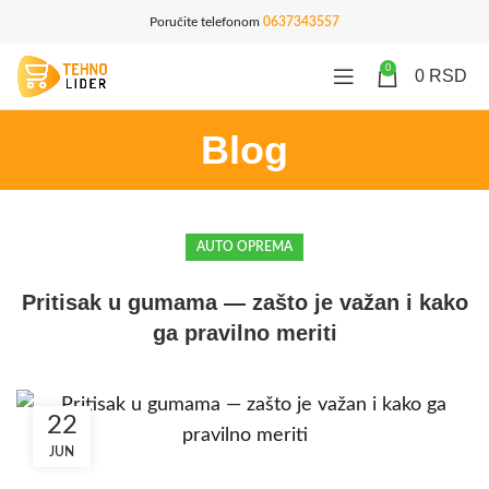
Poručite telefonom
0637343557
0
0
RSD
Blog
AUTO OPREMA
Pritisak u gumama — zašto je važan i kako
ga pravilno meriti
22
JUN