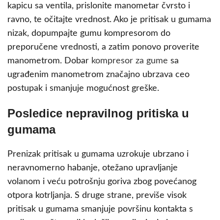
kapicu sa ventila, prislonite manometar čvrsto i
ravno, te očitajte vrednost. Ako je pritisak u gumama
nizak, dopumpajte gumu kompresorom do
preporučene vrednosti, a zatim ponovo proverite
manometrom. Dobar
kompresor za gume
sa
ugrađenim manometrom značajno ubrzava ceo
postupak i smanjuje mogućnost greške.
Posledice nepravilnog pritiska u
gumama
Prenizak pritisak u gumama uzrokuje ubrzano i
neravnomerno habanje, otežano upravljanje
volanom i veću potrošnju goriva zbog povećanog
otpora kotrljanja. S druge strane, previše visok
pritisak u gumama smanjuje površinu kontakta s