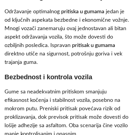
Održavanje optimalnog
pritiska u gumama
jedan je
od ključnih aspekata bezbedne i ekonomične vožnje.
Mnogi vozači zanemaruju ovaj jednostavan ali bitan
aspekt održavanja vozila, što može dovesti do
ozbiljnih posledica. Ispravan
pritisak u gumama
direktno utiče na sigurnost, potrošnju goriva i vek
trajanja guma.
Bezbednost i kontrola vozila
Gume sa neadekvatnim pritiskom smanjuju
efikasnost kočenja i stabilnost vozila, posebno na
mokrom putu. Preniski pritisak povećava rizik od
proklizavanja, dok previsok pritisak može dovesti do
lošije adhezije sa asfaltom. Oba scenarija čine vozilo
manje kontrolisanim i opasnim.