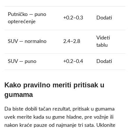
Putničko — puno
+0.2–0.3
Dodati
opterećenje
Videti
SUV — normalno
2.4–2.8
tablu
SUV — puno
+0.2–0.4
Dodati
Kako pravilno meriti pritisak u
gumama
Da biste dobili tačan rezultat, pritisak u gumama
uvek merite kada su gume hladne, pre vožnje ili
nakon kraće pauze od najmanje tri sata. Uklonite