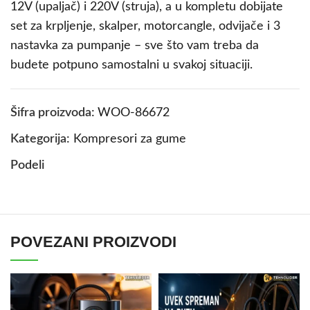
12V (upaljač) i 220V (struja), a u kompletu dobijate
set za krpljenje, skalper, motorcangle, odvijače i 3
nastavka za pumpanje – sve što vam treba da
budete potpuno samostalni u svakoj situaciji.
Šifra proizvoda:
WOO-86672
Kategorija:
Kompresori za gume
Podeli
POVEZANI PROIZVODI