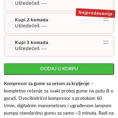
Uštedećeš
---
Najprodavanije
---
Kupi 2 komada
---
Uštedećeš
---
---
Kupi 3 komada
---
Uštedećeš
---
DODAJ U KORPU
Kompresor za gume sa setom za krpljenje
–
kompletno rešenje za svaki proboj gume na putu ili u
garaži. Dvocilindrični kompresor s protokom 60
l/min, digitalnim manometrom i ugrađenom lampom
pumpa standardnu gumu za samo ~3 minuta. Radi na