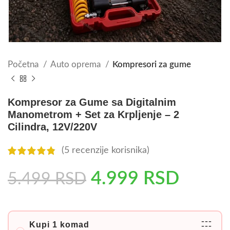
Početna
Auto oprema
Kompresori za gume
Kompresor za Gume sa Digitalnim
Manometrom + Set za Krpljenje – 2
Cilindra, 12V/220V
(
5
recenzije korisnika)
4.999
RSD
5.499
RSD
---
Kupi 1 komad
---