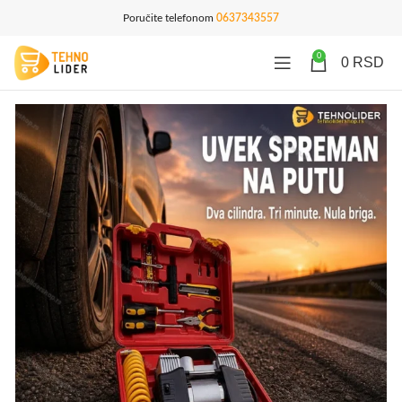
Poručite telefonom
0637343557
0
0
RSD