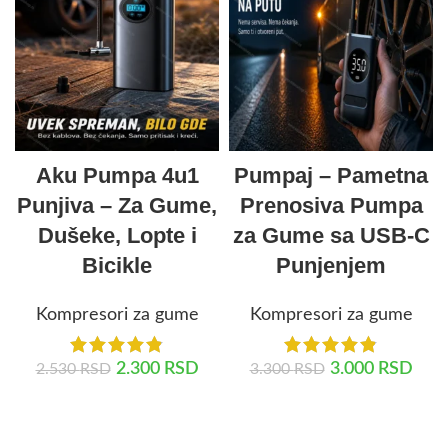
Aku Pumpa 4u1
Pumpaj – Pametna
Punjiva – Za Gume,
Prenosiva Pumpa
Dušeke, Lopte i
za Gume sa USB-C
Bicikle
Punjenjem
Kompresori za gume
Kompresori za gume
2.300
RSD
3.000
RSD
2.530
RSD
3.300
RSD
DODAJ U KORPU
DODAJ U KORPU