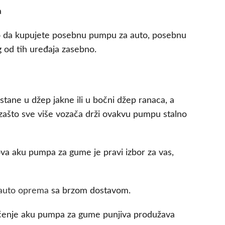
a
 da kupujete posebnu pumpu za auto, posebnu
 od tih uređaja zasebno.
tane u džep jakne ili u bočni džep ranaca, a
zašto sve više vozača drži ovakvu pumpu stalno
ova aku pumpa za gume je pravi izbor za vas,
auto oprema
sa brzom dostavom.
rišćenje aku pumpa za gume punjiva produžava