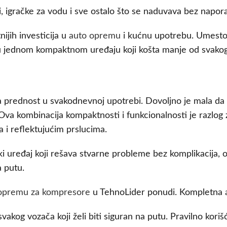
, igračke za vodu i sve ostalo što se naduvava bez napor
ijih investicija u
auto opremu
i kućnu upotrebu. Umesto
e u jednom kompaktnom uređaju koji košta manje od svakog
 prednost u svakodnevnoj upotrebi. Dovoljno je mala da s
a kombinacija kompaktnosti i funkcionalnosti je razlog 
 i reflektujućim prslucima.
ki uređaj koji rešava stvarne probleme bez komplikacija, 
a putu.
opremu za kompresore
u TehnoLider ponudi. Kompletna
svakog vozača koji želi biti siguran na putu. Pravilno ko