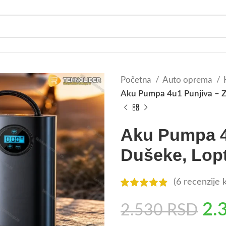
Početna
Auto oprema
Aku Pumpa 4u1 Punjiva – Za
Aku Pumpa 4
Dušeke, Lopte
(
6
recenzije k
2.
2.530
RSD