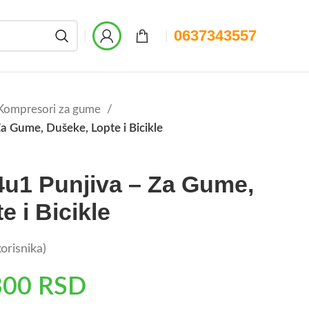
0637343557
Kompresori za gume
 Gume, Dušeke, Lopte i Bicikle
u1 Punjiva – Za Gume,
 i Bicikle
orisnika)
300
RSD