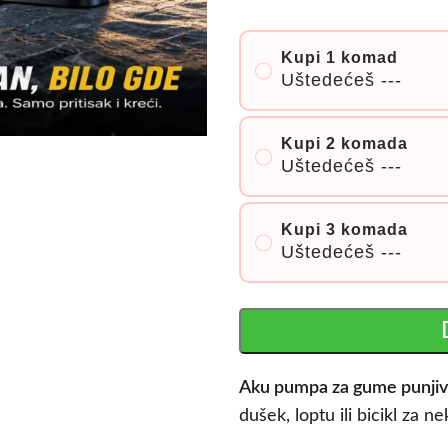
Kupi 1 komad
Uštedećeš
---
Kupi 2 komada
Uštedećeš
---
Kupi 3 komada
Uštedećeš
---
Aku pumpa za gume punji
dušek, loptu ili bicikl za n