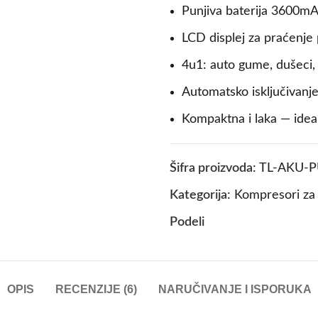
Punjiva baterija 3600mAh
LCD displej za praćenje
4u1: auto gume, dušeci, l
Automatsko isključivanje
Kompaktna i laka — ideal
Šifra proizvoda:
TL-AKU-
Kategorija:
Kompresori za
Podeli
OPIS
RECENZIJE (6)
NARUČIVANJE I ISPORUKA