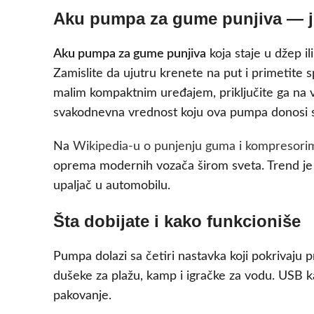
Aku pumpa za gume punjiva — je
Aku pumpa za gume punjiva
koja staje u džep i
Zamislite da ujutru krenete na put i primetit
malim kompaktnim uređajem, priključite ga na ve
svakodnevna vrednost koju ova pumpa donosi svak
Na
Wikipedia-u o punjenju guma i kompresori
oprema modernih vozača širom sveta. Trend je ja
upaljač u automobilu.
Šta dobijate i kako funkcioniše
Pumpa dolazi sa četiri nastavka koji pokrivaju 
dušeke za plažu, kamp i igračke za vodu. USB ka
pakovanje.