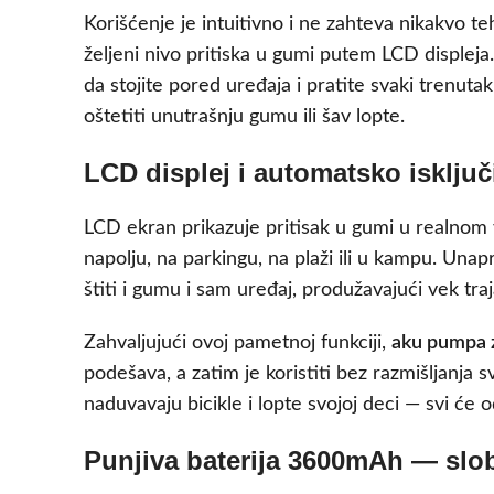
Korišćenje je intuitivno i ne zahteva nikakvo te
željeni nivo pritiska u gumi putem LCD disple
da stojite pored uređaja i pratite svaki trenutak
oštetiti unutrašnju gumu ili šav lopte.
LCD displej i automatsko isklju
LCD ekran prikazuje pritisak u gumi u realnom 
napolju, na parkingu, na plaži ili u kampu. Una
štiti i gumu i sam uređaj, produžavajući vek tr
Zahvaljujući ovoj pametnoj funkciji,
aku pumpa 
podešava, a zatim je koristiti bez razmišljanja sv
naduvavaju bicikle i lopte svojoj deci — svi će
Punjiva baterija 3600mAh — slo