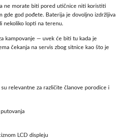
e morate biti pored utičnice niti koristiti
gde god pođete. Baterija je dovoljno izdržljiva
i nekoliko lopti na terenu.
 za kampovanje — uvek će biti tu kada je
ma čekanja na servis zbog sitnice kao što je
 su relevantne za različite članove porodice i
 putovanja
eciznom LCD displeju