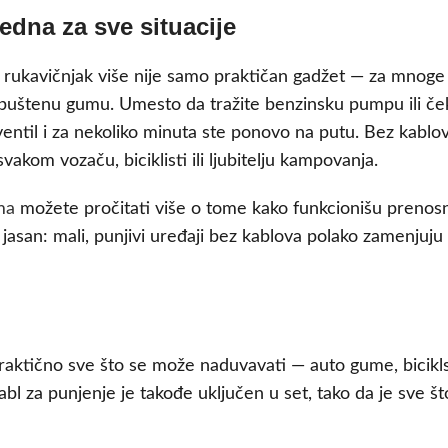
dna za sve situacije
li rukavičnjak više nije samo praktičan gadžet — za mno
e spuštenu gumu. Umesto da tražite benzinsku pumpu ili 
ntil i za nekoliko minuta ste ponovo na putu. Bez kablova
om vozaču, biciklisti ili ljubitelju kampovanja.
ma
možete pročitati više o tome kako funkcionišu prenosn
san: mali, punjivi uređaji bez kablova polako zamenjuju k
praktično sve što se može naduvavati — auto gume, biciklsk
bl za punjenje je takođe uključen u set, tako da je sve š