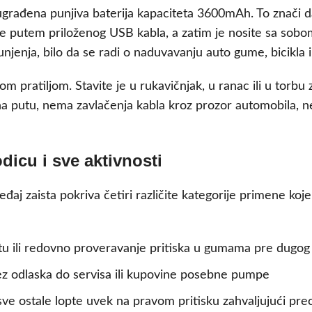
rađena punjiva baterija kapaciteta 3600mAh. To znači da n
putem priloženog USB kabla, a zatim je nosite sa sobom 
enja, bilo da se radi o naduvavanju auto gume, bicikla il
 pratiljom. Stavite je u rukavičnjak, u ranac ili u torbu
a putu, nema zavlačenja kabla kroz prozor automobila, ne
icu i sve aktivnosti
aj zaista pokriva četiri različite kategorije primene koje
utu ili redovno proveravanje pritiska u gumama pre dugog
z odlaska do servisa ili kupovine posebne pumpe
sve ostale lopte uvek na pravom pritisku zahvaljujući pr