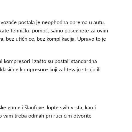
ge vozače postala je neophodna oprema u autu.
čekate tehničku pomoć, samo posegnete za ovim
, bez utičnice, bez komplikacija. Upravo to je
i kompresori i zašto su postali standardna
lasične kompresore koji zahtevaju struju ili
e gume i šlaufove, lopte svih vrsta, kao i
to vam treba odmah pri ruci čim otvorite