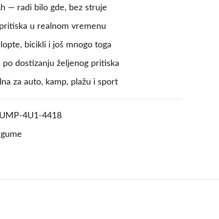
 — radi bilo gde, bez struje
 pritiska u realnom vremenu
opte, bicikli i još mnogo toga
 po dostizanju željenog pritiska
na za auto, kamp, plažu i sport
PUMP-4U1-4418
 gume