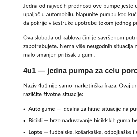
Jedna od najvećih prednosti ove pumpe jeste ug
upaljač u automobilu. Napunite pumpu kod kuće 
da pokrije višestruke upotrebe tokom jednog punj
Ova sloboda od kablova čini je savršenom putnom
zapotrebujete. Nema više neugodnih situacija n
malo smanjen pritisak u gumi.
4u1 — jedna pumpa za celu porod
Naziv 4u1 nije samo marketinška fraza. Ovaj uređ
različite životne situacije:
Auto gume
— idealna za hitne situacije na p
Bicikli
— brzo naduvavanje biciklskih guma be
Lopte
— fudbalske, košarkaške, odbojkaške i 