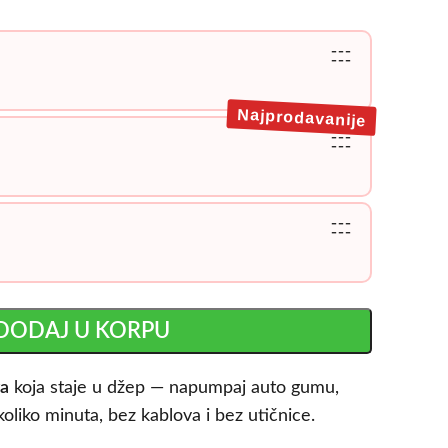
---
---
Najprodavanije
---
---
---
---
DODAJ U KORPU
va
koja staje u džep — napumpaj auto gumu,
ekoliko minuta, bez kablova i bez utičnice.