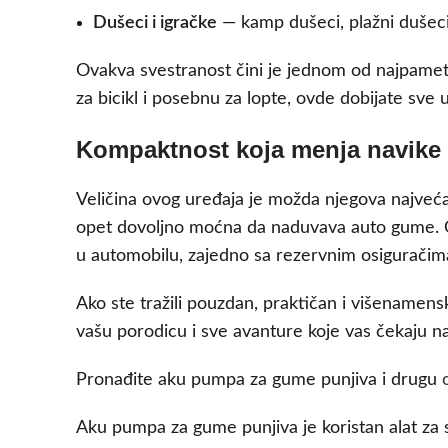
Dušeci i igračke
— kamp dušeci, plažni dušeci
Ovakva svestranost čini je jednom od najpametn
za bicikl i posebnu za lopte, ovde dobijate sv
Kompaktnost koja menja navike
Veličina ovog uređaja je možda njegova najveća
opet dovoljno moćna da naduvava auto gume. Ov
u automobilu, zajedno sa rezervnim osiguračima
Ako ste tražili pouzdan, praktičan i višenamens
vašu porodicu i sve avanture koje vas čekaju n
Pronađite aku pumpa za gume punjiva i drugu
Aku pumpa za gume punjiva je koristan alat za 