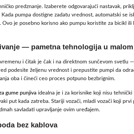
hničko predznanje. Izaberete odgovarajući nastavak, priklj
ja. Kada pumpa dostigne zadatu vrednost, automatski se
. Ovo je posebno korisno ako pumpu koristite za bicikl ili 
čivanje — pametna tehnologija u malom
vremenu i čitak je čak i na direktnom sunčevom svetlu —
pred podesite željenu vrednost i prepustite pumpi da odra
ajanja oba i čineći ceo proces potpuno bezbrignim.
za gume punjiva
idealna je i za korisnike koji nisu tehničk
aki put kada zatreba. Stariji vozači, mladi vozači koji prvi p
 odmah savladati upravljanje ovim uređajem.
boda bez kablova