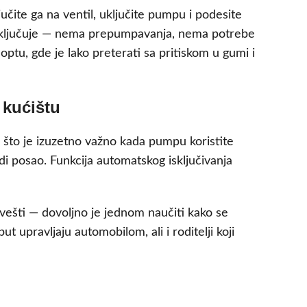
učite ga na ventil, uključite pumpu i podesite
 isključuje — nema prepumpavanja, nema potrebe
loptu, gde je lako preterati sa pritiskom u gumi i
 kućištu
 što je izuzetno važno kada pumpu koristite
di posao. Funkcija automatskog isključivanja
i vešti — dovoljno je jednom naučiti kako se
ut upravljaju automobilom, ali i roditelji koji