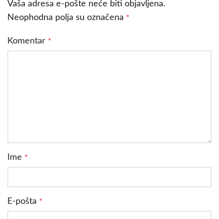
Vaša adresa e-pošte neće biti objavljena.
Neophodna polja su označena
*
Komentar
*
Ime
*
E-pošta
*