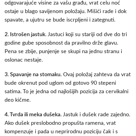
odgovarajuće visine za vašu građu, vrat celu noć
ostaje u blago savijenom položaju. Mišići rade i dok
spavate, a ujutru se bude iscrpljeni i zategnuti.
2. Istrošen jastuk.
Jastuci koji su stariji od dve do tri
godine gube sposobnost da pravilno drže glavu.
Pena se zbije, punjenje se skupi na jednu stranu i
oslonac nestaje.
3. Spavanje na stomaku.
Ovaj položaj zahteva da vrat
bude okrenut pod uglom od gotovo 90 stepeni
satima. To je jedna od najlošijih pozicija za cervikalni
deo kičme.
4. Tvrda ili meka dušeka.
Jastuk i dušek rade zajedno.
Ako dušek preslobodno propušta ramena, vrat
kompenzuje i pada u neprirodnu poziciju čak i s