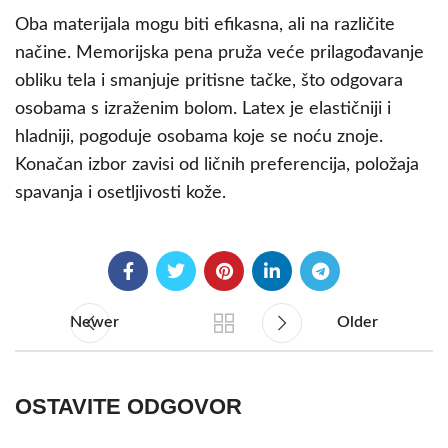
Oba materijala mogu biti efikasna, ali na različite
načine. Memorijska pena pruža veće prilagođavanje
obliku tela i smanjuje pritisne tačke, što odgovara
osobama s izraženim bolom. Latex je elastičniji i
hladniji, pogoduje osobama koje se noću znoje.
Konačan izbor zavisi od ličnih preferencija, položaja
spavanja i osetljivosti kože.
Newer
Older
OSTAVITE ODGOVOR