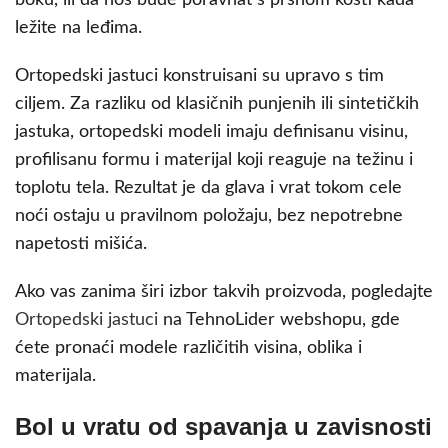
boku, ili da nos bude poravnat s prsnom kosti kada
ležite na leđima.
Ortopedski jastuci konstruisani su upravo s tim
ciljem. Za razliku od klasičnih punjenih ili sintetičkih
jastuka, ortopedski modeli imaju definisanu visinu,
profilisanu formu i materijal koji reaguje na težinu i
toplotu tela. Rezultat je da glava i vrat tokom cele
noći ostaju u pravilnom položaju, bez nepotrebne
napetosti mišića.
Ako vas zanima širi izbor takvih proizvoda, pogledajte
Ortopedski jastuci
na TehnoLider webshopu, gde
ćete pronaći modele različitih visina, oblika i
materijala.
Bol u vratu od spavanja u zavisnosti