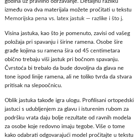
godina uz pravilno održavanje. Detaljnu razliku
između ova dva materijala možete pročitati u tekstu
Memorijska pena vs. latex jastuk — razlike i što j
.
Visina jastuka, kao što je pomenuto, zavisi od vašeg
položaja pri spavanju i širine ramena. Osobe šire
građe kojima su ramena šira od 45 centimetara
obično trebaju viši jastuk pri bočnom spavanju.
Čvrstoća bi trebalo da bude dovoljna da glava ne
tone ispod linije ramena, ali ne toliko tvrda da stvara
pritisak na slepoočnicu.
Oblik jastuka takođe igra ulogu. Profilisani ortopedski
jastuci s udubljenjem za glavu i isturenim rubom za
podršku vrata daju bolje rezultate od ravnih modela
za osobe koje redovno imaju tegobe. Više o tome
kako odabrati odgovarajući model pročitajte u tekstu