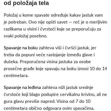
od položaja tela
Položaj u kome spavate određuje kakav jastuk vam
je potreban. Ovo nije opšti savet — reč je o merljivim
razlikama u visini i čvrstoći koje se preporučuju za
svaki položaj posebno.
Spavanje na boku
zahteva viši i čvršći jastuk, jer
treba da popuni veće rastojanje između glave i
dušeka. Preporučena visina jastuka za osobe
prosečne građe koje spavaju na boku iznosi 10 do 14
centimetara.
Spavanje na leđima
zahteva niži jastuk srednje
čvrstoće koji blago podupire cervikalnu krivinu, ali ne
gura glavu previše napred. Visina od 7 do 10
centimetara obično odgovara ovim spavačima.