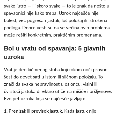
svake jutro — ili skoro svake — to je znak da nešto u
spavaonici nije kako treba. Uzrok najčešće nije
bolest, već pogrešan jastuk, loš položaj ili istrošena
podloga. Dobre vesti su da se većina ovih problema
može rešiti konkretnim, praktičnim promenama.
Bol u vratu od spavanja: 5 glavnih
uzroka
Vrat je deo kičmenog stuba koji tokom noći provodi
šest do devet sati u istom ili sličnom položaju. To
znači da svaka nepravilnost u osloncu, visini ili
čvrstoći jastuka direktno utiče na mišiće i pršljenove.
Evo pet uzroka koja se najčešće javljaju:
1. Prenizak ili previsok jastuk.
Kada jastuk nije