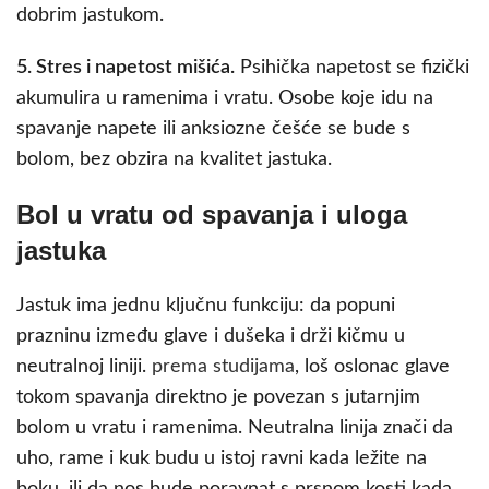
dobrim jastukom.
5. Stres i napetost mišića.
Psihička napetost se fizički
akumulira u ramenima i vratu. Osobe koje idu na
spavanje napete ili anksiozne češće se bude s
bolom, bez obzira na kvalitet jastuka.
Bol u vratu od spavanja i uloga
jastuka
Jastuk ima jednu ključnu funkciju: da popuni
prazninu između glave i dušeka i drži kičmu u
neutralnoj liniji.
prema studijama
, loš oslonac glave
tokom spavanja direktno je povezan s jutarnjim
bolom u vratu i ramenima. Neutralna linija znači da
uho, rame i kuk budu u istoj ravni kada ležite na