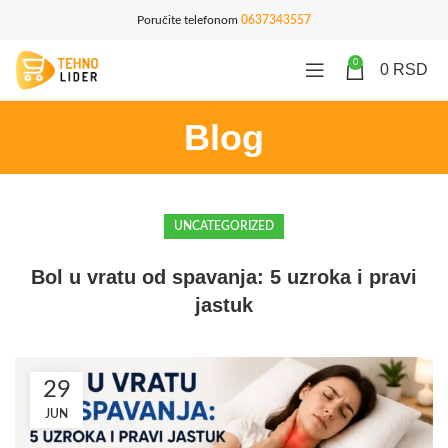
Poručite telefonom
0637343557
0
0
RSD
Blog
UNCATEGORIZED
Bol u vratu od spavanja: 5 uzroka i pravi
jastuk
29
JUN