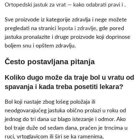
Ortopedski jastuk za vrat — kako odabrati pravi i
.
Sve proizvode iz kategorije zdravlja i nege možete
pregledati na stranici
lepota i zdravlje
, gde pored
jastuka pronalazite i druge proizvode koji doprinose
boljem snu i opštem zdravlju.
Često postavljana pitanja
Koliko dugo može da traje bol u vratu od
spavanja i kada treba posetiti lekara?
Bol koji nastaje zbog lošeg položaja ili
neodgovarajućeg jastuka obično prolazi u roku od
jednog do tri dana uz blago istezanje i odmor. Ako
bol traje duže od sedam dana, praćen je trncima u
ruci, vrtoglavicom ili širi se ka ramenima,