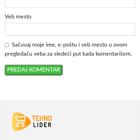
Veb mesto
Sačuvaj moje ime, e-poštu i veb mesto u ovom
pregledaču veba za sledeći put kada komentarišem.