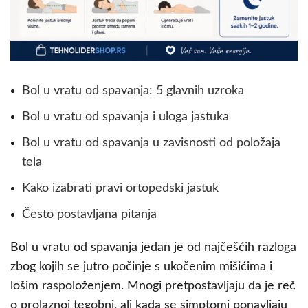
Bol u vratu od spavanja: 5 glavnih uzroka
Bol u vratu od spavanja i uloga jastuka
Bol u vratu od spavanja u zavisnosti od položaja
tela
Kako izabrati pravi ortopedski jastuk
Često postavljana pitanja
Bol u vratu od spavanja jedan je od najčešćih razloga
zbog kojih se jutro počinje s ukočenim mišićima i
lošim raspoloženjem. Mnogi pretpostavljaju da je reč
o prolaznoj tegobni, ali kada se simptomi ponavljaju