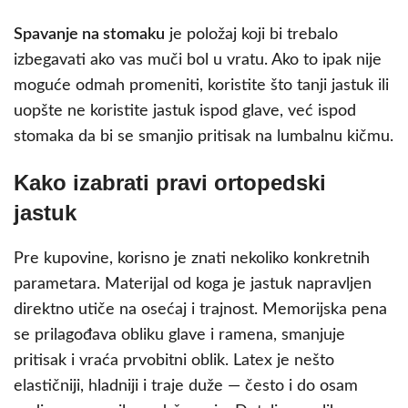
Spavanje na stomaku
je položaj koji bi trebalo
izbegavati ako vas muči bol u vratu. Ako to ipak nije
moguće odmah promeniti, koristite što tanji jastuk ili
uopšte ne koristite jastuk ispod glave, već ispod
stomaka da bi se smanjio pritisak na lumbalnu kičmu.
Kako izabrati pravi ortopedski
jastuk
Pre kupovine, korisno je znati nekoliko konkretnih
parametara. Materijal od koga je jastuk napravljen
direktno utiče na osećaj i trajnost. Memorijska pena
se prilagođava obliku glave i ramena, smanjuje
pritisak i vraća prvobitni oblik. Latex je nešto
elastičniji, hladniji i traje duže — često i do osam