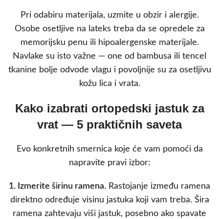
Pri odabiru materijala, uzmite u obzir i alergije.
Osobe osetljive na lateks treba da se opredele za
memorijsku penu ili hipoalergenske materijale.
Navlake su isto važne — one od bambusa ili tencel
tkanine bolje odvode vlagu i povoljnije su za osetljivu
kožu lica i vrata.
Kako izabrati ortopedski jastuk za
vrat — 5 praktičnih saveta
Evo konkretnih smernica koje će vam pomoći da
napravite pravi izbor:
1. Izmerite širinu ramena.
Rastojanje između ramena
direktno određuje visinu jastuka koji vam treba. Šira
ramena zahtevaju viši jastuk, posebno ako spavate