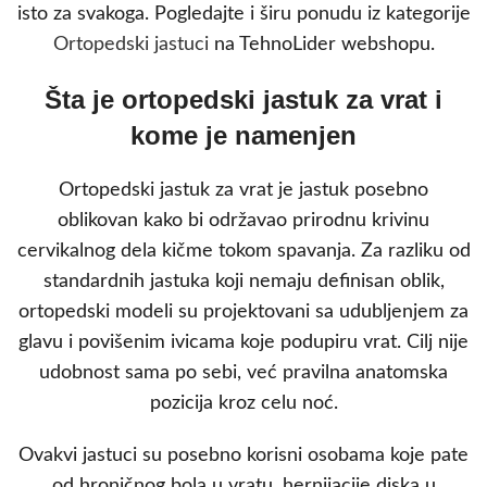
isto za svakoga. Pogledajte i širu ponudu iz kategorije
Ortopedski jastuci
na TehnoLider webshopu.
Šta je ortopedski jastuk za vrat i
kome je namenjen
Ortopedski jastuk za vrat je jastuk posebno
oblikovan kako bi održavao prirodnu krivinu
cervikalnog dela kičme tokom spavanja. Za razliku od
standardnih jastuka koji nemaju definisan oblik,
ortopedski modeli su projektovani sa udubljenjem za
glavu i povišenim ivicama koje podupiru vrat. Cilj nije
udobnost sama po sebi, već pravilna anatomska
pozicija kroz celu noć.
Ovakvi jastuci su posebno korisni osobama koje pate
od hroničnog bola u vratu, hernijacije diska u