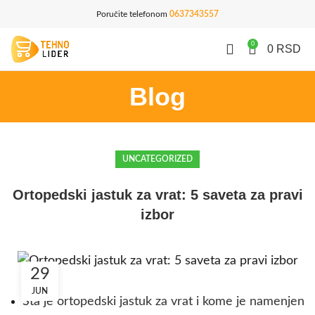
Poručite telefonom
0637343557
0
0
RSD
Blog
UNCATEGORIZED
Ortopedski jastuk za vrat: 5 saveta za pravi
izbor
29
JUN
Šta je ortopedski jastuk za vrat i kome je namenjen