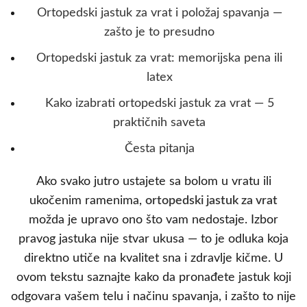
Ortopedski jastuk za vrat i položaj spavanja —
zašto je to presudno
Ortopedski jastuk za vrat: memorijska pena ili
latex
Kako izabrati ortopedski jastuk za vrat — 5
praktičnih saveta
Česta pitanja
Ako svako jutro ustajete sa bolom u vratu ili
ukočenim ramenima,
ortopedski jastuk za vrat
možda je upravo ono što vam nedostaje. Izbor
pravog jastuka nije stvar ukusa — to je odluka koja
direktno utiče na kvalitet sna i zdravlje kičme. U
ovom tekstu saznajte kako da pronađete jastuk koji
odgovara vašem telu i načinu spavanja, i zašto to nije