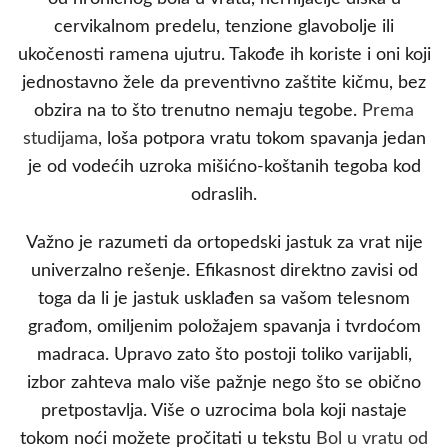
cervikalnom predelu, tenzione glavobolje ili
ukočenosti ramena ujutru. Takođe ih koriste i oni koji
jednostavno žele da preventivno zaštite kičmu, bez
obzira na to što trenutno nemaju tegobe.
Prema
studijama
, loša potpora vratu tokom spavanja jedan
je od vodećih uzroka mišićno-koštanih tegoba kod
odraslih.
Važno je razumeti da ortopedski jastuk za vrat nije
univerzalno rešenje. Efikasnost direktno zavisi od
toga da li je jastuk usklađen sa vašom telesnom
građom, omiljenim položajem spavanja i tvrdoćom
madraca. Upravo zato što postoji toliko varijabli,
izbor zahteva malo više pažnje nego što se obično
pretpostavlja. Više o uzrocima bola koji nastaje
tokom noći možete pročitati u tekstu
Bol u vratu od