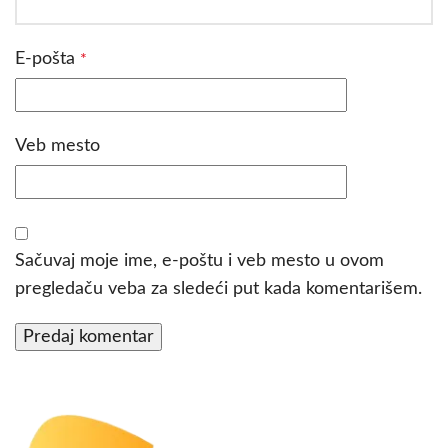
E-pošta
*
Veb mesto
Sačuvaj moje ime, e-poštu i veb mesto u ovom
pregledaču veba za sledeći put kada komentarišem.