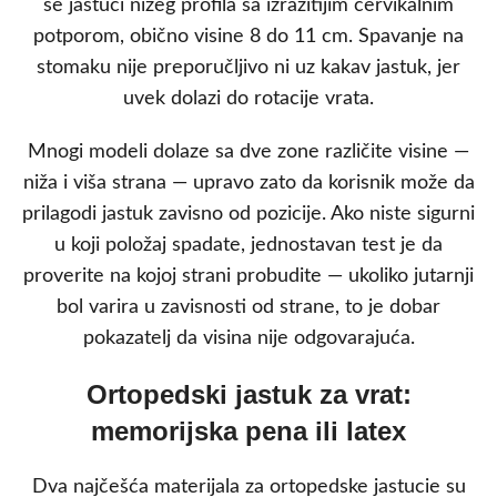
se jastuci nižeg profila sa izrazitijim cervikalnim
potporom, obično visine 8 do 11 cm. Spavanje na
stomaku nije preporučljivo ni uz kakav jastuk, jer
uvek dolazi do rotacije vrata.
Mnogi modeli dolaze sa dve zone različite visine —
niža i viša strana — upravo zato da korisnik može da
prilagodi jastuk zavisno od pozicije. Ako niste sigurni
u koji položaj spadate, jednostavan test je da
proverite na kojoj strani probudite — ukoliko jutarnji
bol varira u zavisnosti od strane, to je dobar
pokazatelj da visina nije odgovarajuća.
Ortopedski jastuk za vrat:
memorijska pena ili latex
Dva najčešća materijala za ortopedske jastucie su