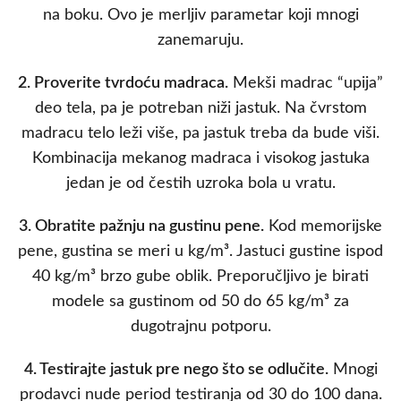
na boku. Ovo je merljiv parametar koji mnogi
zanemaruju.
2. Proverite tvrdoću madraca.
Mekši madrac “upija”
deo tela, pa je potreban niži jastuk. Na čvrstom
madracu telo leži više, pa jastuk treba da bude viši.
Kombinacija mekanog madraca i visokog jastuka
jedan je od čestih uzroka bola u vratu.
3. Obratite pažnju na gustinu pene.
Kod memorijske
pene, gustina se meri u kg/m³. Jastuci gustine ispod
40 kg/m³ brzo gube oblik. Preporučljivo je birati
modele sa gustinom od 50 do 65 kg/m³ za
dugotrajnu potporu.
4. Testirajte jastuk pre nego što se odlučite.
Mnogi
prodavci nude period testiranja od 30 do 100 dana.