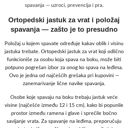
spavanja — uzroci, prevencija i pra
.
Ortopedski jastuk za vrat i položaj
spavanja — zašto je to presudno
Položaj u kojem spavate određuje kakav oblik i visinu
jastuka trebate. Ortopedski jastuk za vrat koji odlično
funkcioniše za osobu koja spava na boku, može biti
potpuno pogrešan izbor za onog ko spava na leđima.
Ovo je jedna od najčešćih grešaka pri kupovini —
zanemarivanje lične navike spavanja.
Osobe koje spavaju na boku trebaju jastuk veće
visine (najčešće između 12 i 15 cm), kako bi popunile
prostor između ramena i glave i sprečile bočno
savijanje vrata. Za spavanje na leđima, preporučuju