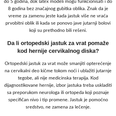
do 5 godina, dok latex modeli mogu funkcionisati i do
8 godina bez značajnog gubitka oblika. Znak da je
vreme za zamenu jeste kada jastuk više ne vraća
prvobitni oblik ili kada se ponovo jave jutarnji bolovi
koji su prethodno bili rešeni.
Da li ortopedski jastuk za vrat pomaže
kod hernije cervikalnog diska?
Ortopedski jastuk za vrat može smanjiti opterećenje
na cervikalni deo kičme tokom noći i ublažiti jutarnje
tegobe, ali nije medicinska terapija. Kod
dijagnostikovane hernije, izbor jastuka treba uskladiti
sa preporukom neurologa ili ortopeda koji poznaje
specifičan nivo i tip promene. Jastuk je pomoćno
sredstvo, ne zamena za lečenje.