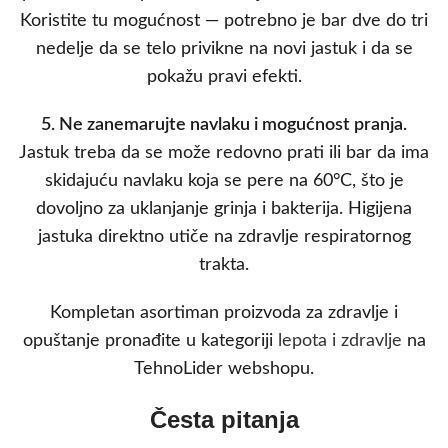
Koristite tu mogućnost — potrebno je bar dve do tri
nedelje da se telo privikne na novi jastuk i da se
pokažu pravi efekti.
5. Ne zanemarujte navlaku i mogućnost pranja.
Jastuk treba da se može redovno prati ili bar da ima
skidajuću navlaku koja se pere na 60°C, što je
dovoljno za uklanjanje grinja i bakterija. Higijena
jastuka direktno utiče na zdravlje respiratornog
trakta.
Kompletan asortiman proizvoda za zdravlje i
opuštanje pronađite u kategoriji
lepota i zdravlje
na
TehnoLider webshopu.
Česta pitanja