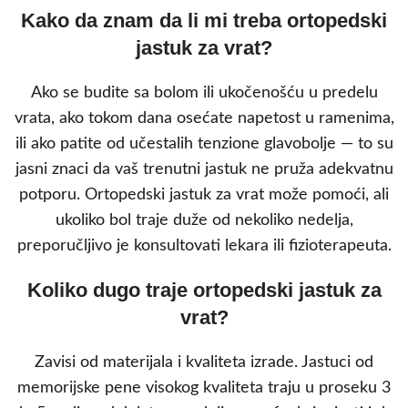
Kako da znam da li mi treba ortopedski
jastuk za vrat?
Ako se budite sa bolom ili ukočenošću u predelu
vrata, ako tokom dana osećate napetost u ramenima,
ili ako patite od učestalih tenzione glavobolje — to su
jasni znaci da vaš trenutni jastuk ne pruža adekvatnu
potporu. Ortopedski jastuk za vrat može pomoći, ali
ukoliko bol traje duže od nekoliko nedelja,
preporučljivo je konsultovati lekara ili fizioterapeuta.
Koliko dugo traje ortopedski jastuk za
vrat?
Zavisi od materijala i kvaliteta izrade. Jastuci od
memorijske pene visokog kvaliteta traju u proseku 3