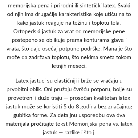
memorijska pena i prirodni ili sintetički latex. Svaki
od njih ima drugačije karakteristike koje utiču na to
kako jastuk reaguje na težinu i toplotu tela.
Ortopedski jastuk za vrat od memorijske pene
postepeno se oblikuje prema konturama glave i
vrata, što daje osećaj potpune podrške. Mana je što
može da zadržava toplotu, što nekima smeta tokom
letnjih meseci.
Latex jastuci su elastičniji i brže se vraćaju u
prvobitni oblik. Oni pružaju čvršću potporu, bolje su
provetreni i duže traju — prosečan kvalitetan latex
jastuk može se koristiti 5 do 8 godina bez značajnog
gubitka forme. Za detaljnu usporedbu ova dva
materijala pročitajte tekst
Memorijska pena vs. latex
jastuk — razlike i što j
.