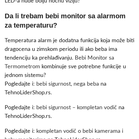
LED-a nude bolju noćnu viziju?
Da li trebam bebi monitor sa alarmom
za temperaturu?
Temperatura alarm je dodatna funkcija koja može biti
dragocena u zimskom periodu ili ako beba ima
tendenciju ka prehlađivanju.
Bebi Monitor sa
Termometrom
kombinuje sve potrebne funkcije u
jednom sistemu?
Pogledajte i:
bebi sigurnost
,
nega beba
na
TehnoLiderShop.rs.
Pogledajte i:
bebi sigurnost – kompletan vodič
na
TehnoLiderShop.rs.
Pogledajte i:
kompletan vodič o bebi kamerama i