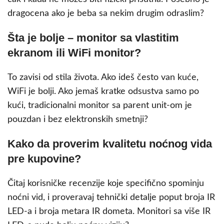
dragocena ako je beba sa nekim drugim odraslim?
Šta je bolje – monitor sa vlastitim
ekranom ili WiFi monitor?
To zavisi od stila života. Ako ideš često van kuće,
WiFi je bolji. Ako jemaš kratke odsustva samo po
kući, tradicionalni monitor sa parent unit-om je
pouzdan i bez elektronskih smetnji?
Kako da proverim kvalitetu noćnog vida
pre kupovine?
Čitaj korisničke recenzije koje specifično spominju
noćni vid, i proveravaj tehnički detalje poput broja IR
LED-a i broja metara IR dometa. Monitori sa više IR