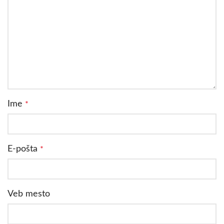
Ime
*
E-pošta
*
Veb mesto