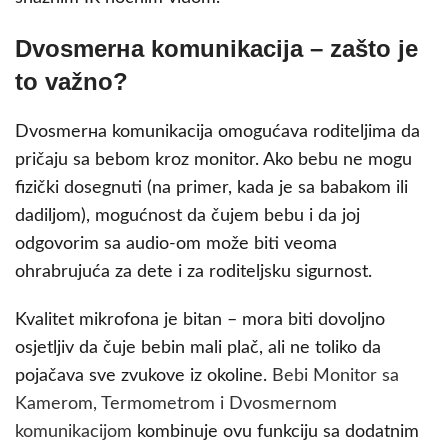
Dvosmerна komunikacija – zašto je
to važno?
Dvosmerна komunikacija omogućava roditeljima da
pričaju sa bebom kroz monitor. Ako bebu ne mogu
fizički dosegnuti (na primer, kada je sa babakom ili
dadiljom), mogućnost da čujem bebu i da joj
odgovorim sa audio-om može biti veoma
ohrabrujuća za dete i za roditeljsku sigurnost.
Kvalitet mikrofona je bitan – mora biti dovoljno
osjetljiv da čuje bebin mali plač, ali ne toliko da
pojačava sve zvukove iz okoline.
Bebi Monitor sa
Kamerom, Termometrom i Dvosmernom
komunikacijom
kombinuje ovu funkciju sa dodatnim