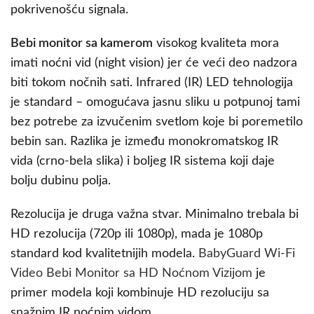
pokrivenošću signala.
Bebi monitor sa kamerom
visokog kvaliteta mora
imati noćni vid (night vision) jer će veći deo nadzora
biti tokom nočnih sati. Infrared (IR) LED tehnologija
je standard – omogućava jasnu sliku u potpunoj tami
bez potrebe za izvučenim svetlom koje bi poremetilo
bebin san. Razlika je između monokromatskog IR
vida (crno-bela slika) i boljeg IR sistema koji daje
bolju dubinu polja.
Rezolucija je druga važna stvar. Minimalno trebala bi
HD rezolucija (720p ili 1080p), mada je 1080p
standard kod kvalitetnijih modela.
BabyGuard Wi-Fi
Video Bebi Monitor sa HD Noćnom Vizijom
je
primer modela koji kombinuje HD rezoluciju sa
snažnim IR noćnim vidom.