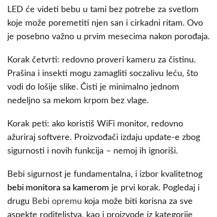
LED će videti bebu u tami bez potrebe za svetlom
koje može poremetiti njen san i cirkadni ritam. Ovo
je posebno važno u prvim mesecima nakon porođaja.
Korak četvrti: redovno proveri kameru za čistinu.
Prašina i insekti mogu zamagliti soczalivu leću, što
vodi do lošije slike. Čisti je minimalno jednom
nedeljno sa mekom krpom bez vlage.
Korak peti: ako koristiš WiFi monitor, redovno
ažuriraj softvere. Proizvođači izdaju update-e zbog
sigurnosti i novih funkcija – nemoj ih ignoriši.
Bebi sigurnost je fundamentalna, i izbor kvalitetnog
bebi monitora sa kamerom
je prvi korak. Pogledaj i
drugu
Bebi opremu
koja može biti korisna za sve
aspekte roditeljstva, kao i proizvode iz kategorije