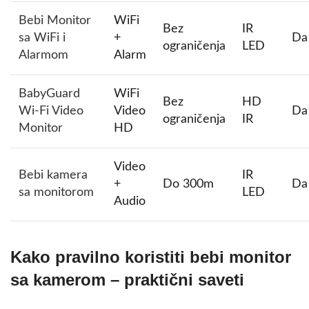
Bebi Monitor
WiFi
Bez
IR
sa WiFi i
+
Da
ograničenja
LED
Alarmom
Alarm
BabyGuard
WiFi
Bez
HD
Wi-Fi Video
Video
Da
ograničenja
IR
Monitor
HD
Video
Bebi kamera
IR
+
Do 300m
Da
sa monitorom
LED
Audio
Kako pravilno koristiti bebi monitor
sa kamerom – praktični saveti