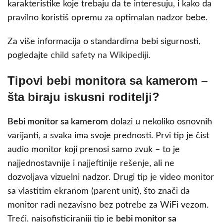
karakteristike koje trebaju da te interesuju, i kako da
pravilno koristiš opremu za optimalan nadzor bebe.
Za više informacija o standardima bebi sigurnosti,
pogledajte
child safety na Wikipediji
.
Tipovi bebi monitora sa kamerom –
šta biraju iskusni roditelji?
Bebi monitor sa kamerom
dolazi u nekoliko osnovnih
varijanti, a svaka ima svoje prednosti. Prvi tip je čist
audio monitor koji prenosi samo zvuk – to je
najjednostavnije i najjeftinije rešenje, ali ne
dozvoljava vizuelni nadzor. Drugi tip je video monitor
sa vlastitim ekranom (parent unit), što znači da
monitor radi nezavisno bez potrebe za WiFi vezom.
Treći, najsofisticiraniji tip je
bebi monitor sa