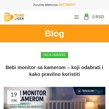
Poručite telefonom
0637343557
0
0
RSD
Blog
DECA I IGRAČKE
Bebi monitor sa kamerom – koji odabrati i
kako pravilno koristiti
19
JUN