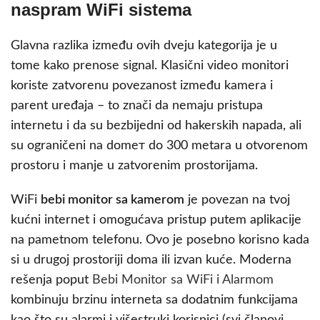
naspram WiFi sistema
Glavna razlika između ovih dveju kategorija je u
tome kako prenose signal. Klasični video monitori
koriste zatvorenu povezanost između kamera i
parent uređaja – to znači da nemaju pristupa
internetu i da su bezbijedni od hakerskih napada, ali
su ograničeni na domет do 300 metara u otvorenom
prostoru i manje u zatvorenim prostorijama.
WiFi
bebi monitor sa kamerom
je povezan na tvoj
kućni internet i omogućava pristup putem aplikacije
na pametnom telefonu. Ovo je posebno korisno kada
si u drugoj prostoriji doma ili izvan kuće. Moderna
rešenja poput
Bebi Monitor sa WiFi i Alarmom
kombinuju brzinu interneta sa dodatnim funkcijama
kao što su alarmi i višestruki korisnici (svi članovi