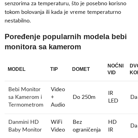
senzorima za temperaturu, što je posebno korisno
tokom bolovanja ili kada je vreme temperaturno
nestabilno.
Poređenje popularnih modela bebi
monitora sa kamerom
NOĆNI
DV
MODEL
TIP
DOMEТ
VID
KO
Bebi Monitor
Video
IR
sa Kamerom i
+
Do 250m
Da
LED
Termometrom
Audio
Danmini HD
WiFi
Bez
HD
Da
Baby Monitor
Video
ograničenja
IR