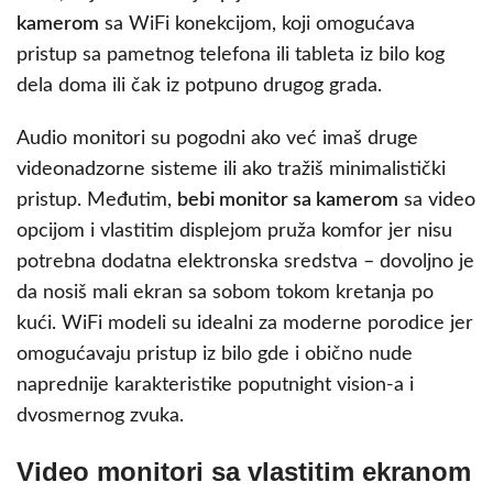
kamerom
sa WiFi konekcijom, koji omogućava
pristup sa pametnog telefona ili tableta iz bilo kog
dela doma ili čak iz potpuno drugog grada.
Audio monitori su pogodni ako već imaš druge
videonadzorne sisteme ili ako tražiš minimalistički
pristup. Međutim,
bebi monitor sa kamerom
sa video
opcijom i vlastitim displejom pruža komfor jer nisu
potrebna dodatna elektronska sredstva – dovoljno je
da nosiš mali ekran sa sobom tokom kretanja po
kući. WiFi modeli su idealni za moderne porodice jer
omogućavaju pristup iz bilo gde i obično nude
naprednije karakteristike poputnight vision-a i
dvosmernog zvuka.
Video monitori sa vlastitim ekranom