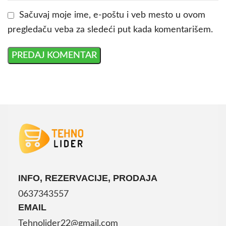
Sačuvaj moje ime, e-poštu i veb mesto u ovom
pregledaču veba za sledeći put kada komentarišem.
INFO, REZERVACIJE, PRODAJA
0637343557
EMAIL
Tehnolider22@gmail.com