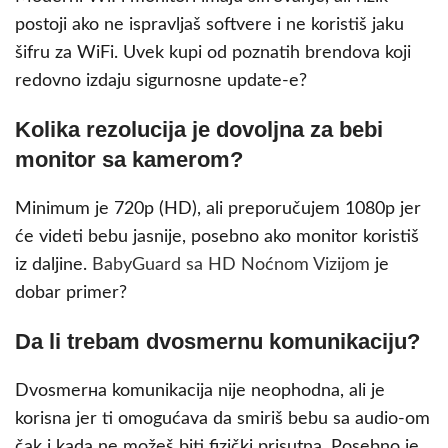
postoji ako ne ispravljaš softvere i ne koristiš jaku
šifru za WiFi. Uvek kupi od poznatih brendova koji
redovno izdaju sigurnosne update-e?
Kolika rezolucija je dovoljna za bebi
monitor sa kamerom?
Minimum je 720p (HD), ali preporučujem 1080p jer
će videti bebu jasnije, posebno ako monitor koristiš
iz daljine.
BabyGuard sa HD Noćnom Vizijom
je
dobar primer?
Da li trebam dvosmernu komunikaciju?
Dvosmerна komunikacija nije neophodna, ali je
korisna jer ti omogućava da smiriš bebu sa audio-om
čak i kada ne možeš biti fizički prisutna. Posebno je