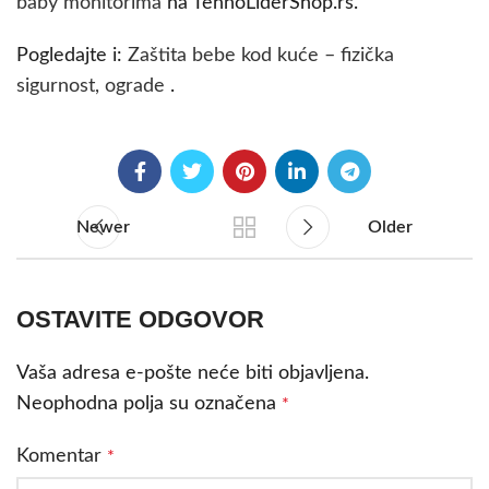
baby monitorima
na TehnoLiderShop.rs.
Pogledajte i:
Zaštita bebe kod kuće – fizička
sigurnost, ograde
.
Newer
Older
OSTAVITE ODGOVOR
Vaša adresa e-pošte neće biti objavljena.
Neophodna polja su označena
*
Komentar
*