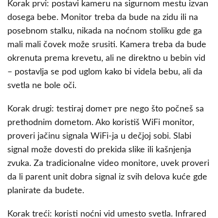
Korak prvi: postavi kameru na sigurnom mestu izvan
dosega bebe. Monitor treba da bude na zidu ili na
posebnom stalku, nikada na noćnom stoliku gde ga
mali mali čovek može srusiti. Kamera treba da bude
okrenuta prema krevetu, ali ne direktno u bebin vid
– postavlja se pod uglom kako bi videla bebu, ali da
svetla ne bole oči.
Korak drugi: testiraj domeт pre nego što počneš sa
prethodnim dometom. Ako koristiš WiFi monitor,
proveri jačinu signala WiFi-ja u dečjoj sobi. Slabi
signal može dovesti do prekida slike ili kašnjenja
zvuka. Za tradicionalne video monitore, uvek proveri
da li parent unit dobra signal iz svih delova kuće gde
planirate da budete.
Korak treći: koristi noćni vid umesto svetla. Infrared