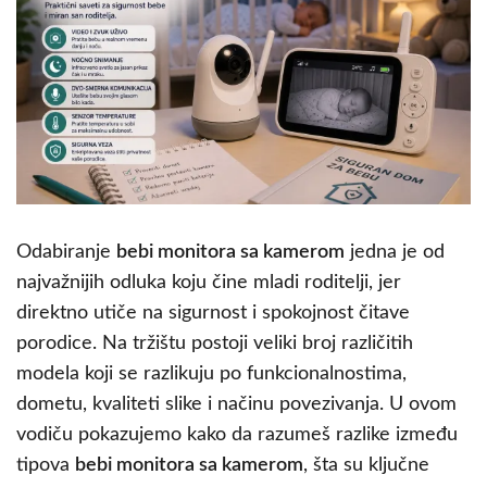
Odabiranje
bebi monitora sa kamerom
jedna je od
najvažnijih odluka koju čine mladi roditelji, jer
direktno utiče na sigurnost i spokojnost čitave
porodice. Na tržištu postoji veliki broj različitih
modela koji se razlikuju po funkcionalnostima,
dometu, kvaliteti slike i načinu povezivanja. U ovom
vodiču pokazujemo kako da razumeš razlike između
tipova
bebi monitora sa kamerom
, šta su ključne