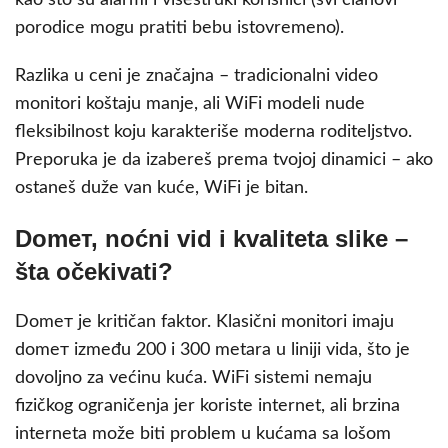
porodice mogu pratiti bebu istovremeno).
Razlika u ceni je značajna – tradicionalni video
monitori koštaju manje, ali WiFi modeli nude
fleksibilnost koju karakteriše moderna roditeljstvo.
Preporuka je da izabereš prema tvojoj dinamici – ako
ostaneš duže van kuće, WiFi je bitan.
Domет, noćni vid i kvaliteta slike –
šta očekivati?
Domeт je kritičan faktor. Klasični monitori imaju
domeт između 200 i 300 metara u liniji vida, što je
dovoljno za većinu kuća. WiFi sistemi nemaju
fizičkog ograničenja jer koriste internet, ali brzina
interneta može biti problem u kućama sa lošom