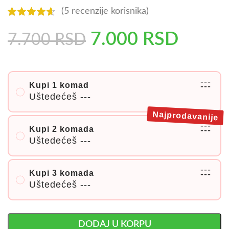
(
5
recenzije korisnika)
7.000
RSD
7.700
RSD
---
Kupi 1 komad
---
Uštedećeš
---
Najprodavanije
---
Kupi 2 komada
---
Uštedećeš
---
---
Kupi 3 komada
---
Uštedećeš
---
DODAJ U KORPU