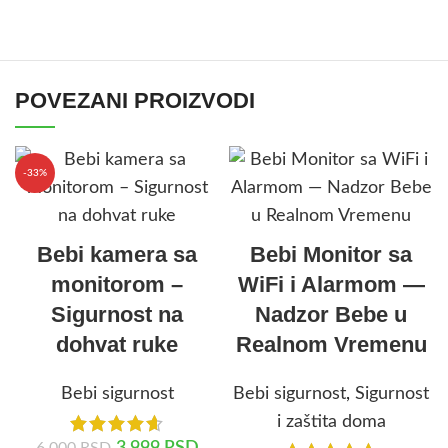
POVEZANI PROIZVODI
-33%
Bebi kamera sa
Bebi Monitor sa
monitorom –
WiFi i Alarmom —
Sigurnost na
Nadzor Bebe u
dohvat ruke
Realnom Vremenu
Bebi sigurnost
Bebi sigurnost
,
Sigurnost
i zaštita doma
3.999
RSD
6.000
RSD