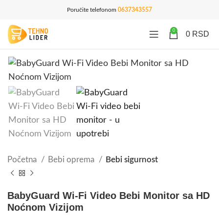
Poručite telefonom
0637343557
0
0
RSD
Početna
Bebi oprema
Bebi sigurnost
BabyGuard Wi-Fi Video Bebi Monitor sa HD
Noćnom Vizijom