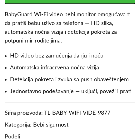
BabyGuard Wi-Fi video bebi monitor omogućava ti
da pratiš bebu uživo sa telefona — HD slika,
automatska noćna vizija i detekcija pokreta za
potpuni mir roditeljima.
HD video bez zamućenja danju i noću
Automatska infracrvena noćna vizija
Detekcija pokreta i zvuka sa push obaveštenjem
Jednostavno podešavanje — uključi, poveži i prati
Šifra proizvoda:
TL-BABY-WIFI-VIDE-9877
Kategorija:
Bebi sigurnost
Podeli