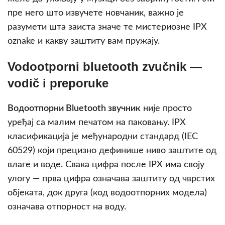
пре него што извучете новчаник, важно је
разумети шта заиста значе те мистериозне IPX
oznake и какву заштиту вам пружају.
Vodootporni bluetooth zvučnik —
vodič i preporuke
Водоотпорни Bluetooth звучник
није просто
уређај са малим печатом на паковању. IPX
класификација је међународни стандард (IEC
60529) који прецизно дефинише ниво заштите од
влаге и воде. Свака цифра после IPX има своју
улогу — прва цифра означава заштиту од чврстих
објеката, док друга (код водоотпорних модела)
означава отпорност на воду.