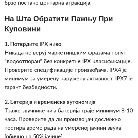
брзо постане центарна атракција.
На Шта Обратити Пажњу При
Куповини
1. Потврдите IPX ниво
Никада не веруј маркетиншким фразама попут
“водоотпоран” без конкретне IPX класификације.
Проверите спецификације произвођача. IPX4 је
минимум за умерену наружену активност, IPX7 је
гарант безбедности.
2. Батерија и временска аутономија
Траже звучнике чија батерија траје минимум 8-10
часа. Проверите да ли произвођач дослежно
тестира време рада на умереној јачини звука
(обично на 50% јачине).