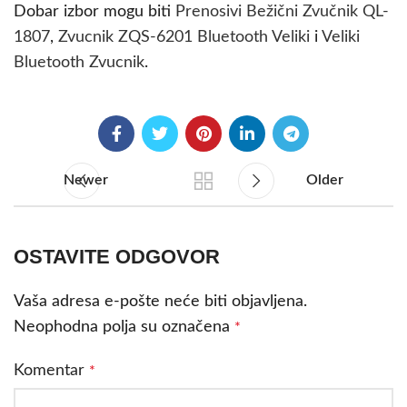
Dobar izbor mogu biti
Prenosivi Bežični Zvučnik QL-
1807
,
Zvucnik ZQS-6201 Bluetooth Veliki
i
Veliki
Bluetooth Zvucnik
.
Newer
Older
OSTAVITE ODGOVOR
Vaša adresa e-pošte neće biti objavljena.
Neophodna polja su označena
*
Komentar
*