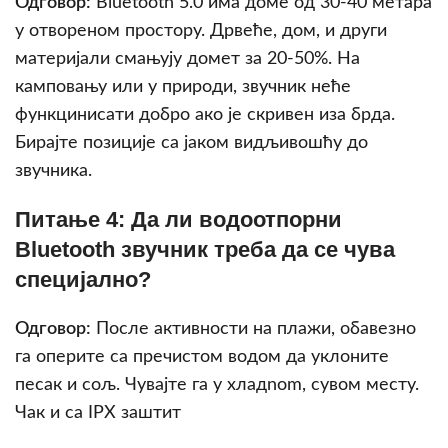
Одговор:
Bluetooth 5.0 има доме од 30-40 метара
у отворенoм простору. Дрвеће, дом, и други
материјали смањују домет за 20-50%. На
камповању или у природи, звучник неће
функцинисати добро ако је скривен иза брда.
Бирајте позиције са јаком видљивошћу до
звучника.
Питање 4: Да ли водоотпорни
Bluetooth звучник треба да се чува
специјално?
Одговор:
После активности на плажи, обавезно
га оперите са пречистом водом да уклоните
песак и сољ. Чувајте га у хладnom, сувом месту.
Чак и са IPX заштит