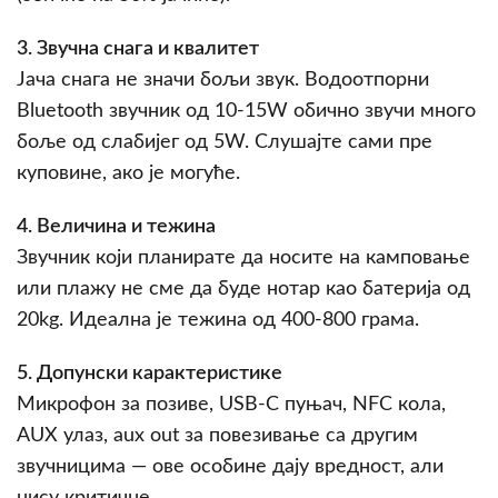
3. Звучна снага и квалитет
Јача снага не значи бољи звук. Водоотпорни
Bluetooth звучник од 10-15W обично звучи много
боље од слабијег од 5W. Слушајте сами пре
куповине, ако је могуће.
4. Величина и тежина
Звучник који планирате да носите на камповање
или плажу не сме да буде нотар као батерија од
20kg. Идеална је тежина од 400-800 грама.
5. Допунски карактеристике
Микрофон за позиве, USB-C пуњач, NFC кола,
AUX улаз, aux out за повезивање са другим
звучницима — ове особине дају вредност, али