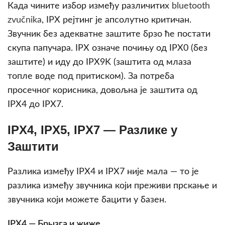
Када чините избор између различитих
bluetooth
zvučnika
, IPX рејтинг је апсолутно критичан.
Звучник без адекватне заштите брзо ће постати
скупа папучара. IPX означе почињу од IPX0 (без
заштите) и иду до IPX9K (заштита од млаза
топле воде под притиском). За потреба
просечног корисника, довољна је заштита од
IPX4 до IPX7.
IPX4, IPX5, IPX7 — Разлике у
Заштити
Разлика између IPX4 и IPX7 није мала — то је
разлика између звучника који преживи прскање и
звучника који можете бацити у базен.
IPX4 — Брызга и жиже