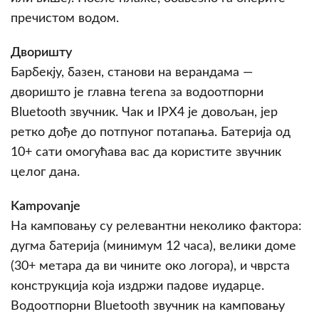
пречистом водом.
Дворишту
Барбекју, базен, станови на верандама —
дворишто је главнa terena за водоотпорни
Bluetooth звучник. Чак и IPX4 је довољан, јер
ретко дође до потпуног потапања. Батерија од
10+ сати омогућава вас да користите звучник
целог дана.
Kampovanje
На камповању су релевантни неколико фактора:
дугма батерија (минимум 12 часа), велики доме
(30+ метара да ви чините око логора), и чврста
конструкција која издржи падове иударце.
Водоотпорни Bluetooth звучник на камповању