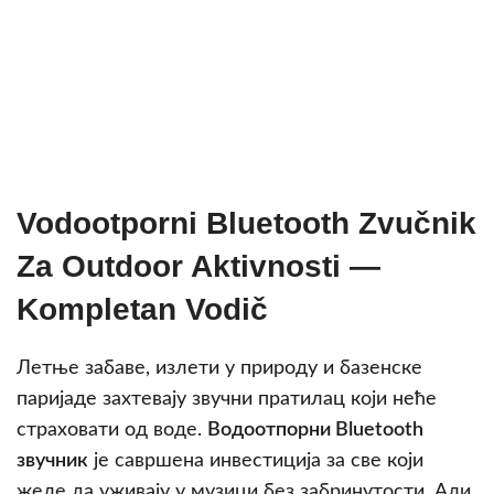
Vodootporni Bluetooth Zvučnik
Za Outdoor Aktivnosti —
Kompletan Vodič
Летње забаве, излети у природу и базенске
паријаде захтевају звучни пратилац који неће
страховати од воде.
Водоотпорни Bluetooth
звучник
је савршена инвестиција за све који
желе да уживају у музици без забринутости. Али