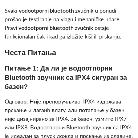
Svaki
vodootporni bluetooth zvučnik
u ponudi
prošao je testiranje na vlagu i mehaničke udare.
Pravi
vodootporni bluetooth zvučnik
ostaje
funkcionalan čak i kad ga izložite kiši ili prskanju.
Честа Питања
Питање 1: Да ли је водоотпорни
Bluetooth звучник са IPX4 сигуран за
базен?
Одговор:
Није препоручљиво. IPX4 издржава
прскање и лаганh влагу, али потапање у базен
није дизајнирано за IPX4. За базен, узмите IPX7
или IPX8. Водоотпорни Bluetooth звучник са IPX4
је идеалан за плуск дождa и прскање из славине,