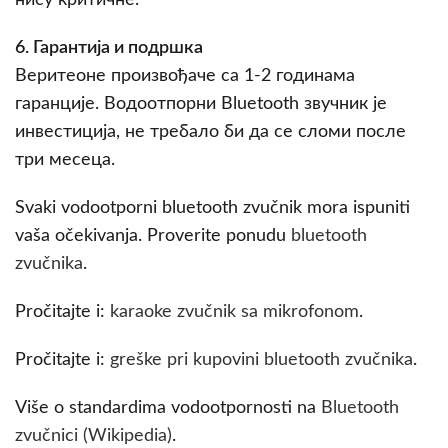
нису критичне.
6. Гарантија и подршка
Веритеоне произвођаче са 1-2 годинама
гаранције. Водоотпорни Bluetooth звучник је
инвестиција, не требало би да се сломи после
три месеца.
Svaki vodootporni bluetooth zvučnik mora ispuniti
vaša očekivanja. Proverite ponudu
bluetooth
zvučnika
.
Pročitajte i:
karaoke zvučnik sa mikrofonom
.
Pročitajte i:
greške pri kupovini bluetooth zvučnika
.
Više o standardima vodootpornosti na
Bluetooth
zvučnici (Wikipedia)
.