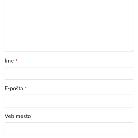
Ime
*
E-pošta
*
Veb mesto