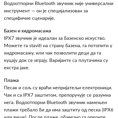
Водоотпорни Bluetooth звучник није универсални
инструмент — он је специјализован за
специфичне сценарије.
Базен и хидромасажа
IPX7 звучник је идеалан за базенско искуство.
Можете га staviti на страну базена, га потопити у
хидромасажу, или чак позволити деци да га
куцају док се играју. Варијанте са плутачима су
екстра јаке.
Плажа
Песак и сољ су враћи непријатељи електроници.
Чак и са IPX7 заштитом, препоручује се разумна
нега. Водоотпорни Bluetooth звучник намењен
плажи требало би да има заштиту од песка (IPX6
или вишe). После плаже, обавезно га оперите