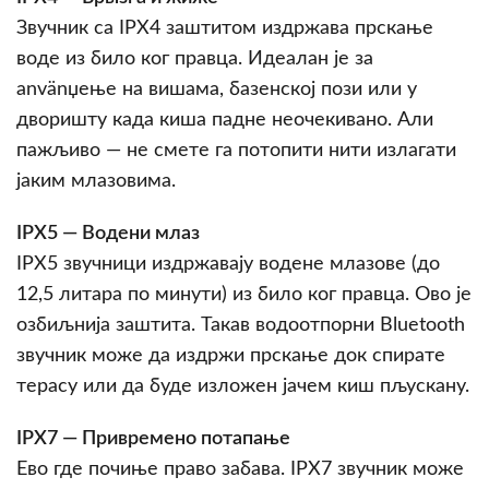
Звучник са IPX4 заштитом издржава прскање
воде из било ког правца. Идеалан је за
använџење на вишама, базенској пози или у
дворишту када киша падне неочекивано. Али
пажљиво — не смете га потопити нити излагати
јаким млазовима.
IPX5 — Водени млаз
IPX5 звучници издржавају водене млазове (до
12,5 литара по минути) из било ког правца. Ово је
озбиљнија заштита. Такав водоотпорни Bluetooth
звучник може да издржи прскање док спирате
терасу или да буде изложен јачем киш пљускану.
IPX7 — Привремено потапање
Ево где почиње право забава. IPX7 звучник може