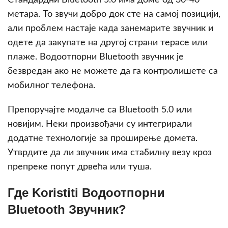
Стандардни Bluetooth 5.0 има доме од 30-40
метара. То звучи добро док сте на самој позицији,
али проблем настаје када занемарите звучник и
одете да закупате на другој страни терасе или
плаже. Водоотпорни Bluetooth звучник је
безвредан ако не можете да га контролишете са
мобилног телефона.
Препоручајте модалче са Bluetooth 5.0 или
новијим. Неки произвођачи су интегрирали
додатне технологије за проширење домета.
Утврдите да ли звучник има стабилну везу кроз
препреке попут дрвећа или туша.
Где Koristiti Водоотпорни
Bluetooth Звучник?