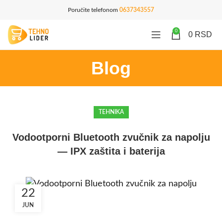
Poručite telefonom
0637343557
0
0
RSD
Blog
TEHNIKA
Vodootporni Bluetooth zvučnik za napolju
— IPX zaštita i baterija
22
JUN