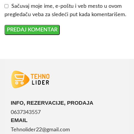
Sačuvaj moje ime, e-poštu i veb mesto u ovom
pregledaču veba za sledeći put kada komentarišem.
INFO, REZERVACIJE, PRODAJA
0637343557
EMAIL
Tehnolider22@gmail.com