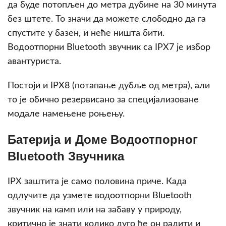
да буде потопљен до метра дубине на 30 минута
без штете. То значи да можете слободно да га
спустите у базен, и неће ништа бити.
Водоотпорни Bluetooth звучник са IPX7 је избор
авантуриста.
Постоји и IPX8 (потапање дубље од метра), али
то је обично резервисано за специјализоване
модале намењене роњењу.
Бaтеријa и Доме Водоотпорног
Bluetooth Звучника
IPX заштита је само половина причe. Када
одлучите да узмете водоотпорни Bluetooth
звучник на камп или на забаву у природу,
критично је знати колико дугo ће он радити и