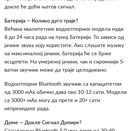
докле ће доћи његов сигнал.
Батерија — Колико дугo траје?
Већина квалитетних водоотпорних модела нуди
8 до 24 часа рада на пуној батерији. То зависи од
јачине звука коју користите. Ако слушате музику
на максималној јачини, батерија ће се брже
исцрпети. На умереној јачини, чак и скромнији 5-
ватни звучник може да траје целодневно.
Водоотпорни Bluetooth звучник са капацитетом
од 3000 мАх обично дава око 10-12 сати. Модели
са 5000+ мАх могу да прете и 20+ сати
непрекидног рада.
Доме — Докле Сигнал Допире?