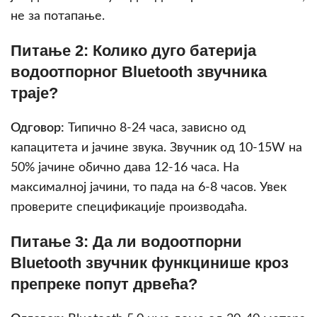
не за потапање.
Питање 2: Колико дугo батерија
водоотпорног Bluetooth звучника
траје?
Одговор:
Типично 8-24 часа, зависно од
капацитета и јачине звука. Звучник од 10-15W на
50% јачине обично дава 12-16 часа. На
максималној јачини, то пада на 6-8 часов. Увек
проверите спецификације производаћа.
Питање 3: Да ли водоотпорни
Bluetooth звучник функцинише кроз
препреке попут дрвећа?