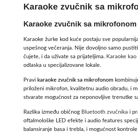
Karaoke zvučnik sa mikrof
Karaoke zvučnik sa mikrofonom 
Karaoke žurke kod kuće postaju sve popularnij
uspešnog večeranja. Nije dovoljno samo pustiti
čujete, i da uživate sa prijateljima.
Karaoke kao
odlaska u specijalizovane lokale.
Pravi
karaoke zvučnik sa mikrofonom
kombinuje
priloženi mikrofon, kvalitetnu audio obradu, i
stvarate mogućnost za neponovljive trenutke s
Razlika između običnog
Bluetooth zvučnika
i pr
oftalmološke LED efekte i audio features specijal
balansiranje basa i trebla, i mogućnost kontrol