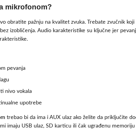
 sa mikrofonom?
rvo obratite pažnju na kvalitet zvuka. Trebate zvučnik koj
ez izobličenja. Audio karakteristike su ključne jer pevan
akteristike.
kom pevanja
lagu
ti nivo vokala
tinualne upotrebe
om
trebao bi da ima i AUX ulaz ako želite da priključite d
emi imaju USB ulaz, SD karticu ili čak ugrađenu memoriju