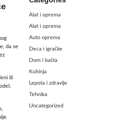
će
Alat i oprema
Alat i oprema
Auto oprema
kog
e, da se
Deca i igračke
bez
Dom i bašta
Kuhinja
ni ili
Lepota i zdravlje
odel,
Tehnika
Uncategorized
n,
lje