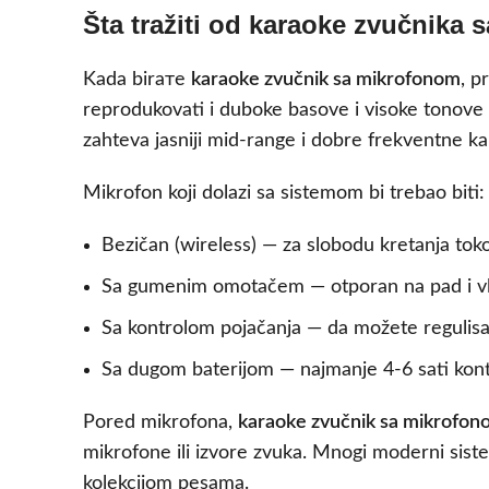
Šta tražiti od karaoke zvučnika
Kada birате
karaoke zvučnik sa mikrofonom
, p
reprodukovati i duboke basove i visoke tonove b
zahteva jasniji mid-range i dobre frekventne kar
Mikrofon koji dolazi sa sistemom bi trebao biti:
Bezičan (wireless) — za slobodu kretanja to
Sa gumenim omotačem — otporan na pad i v
Sa kontrolom pojačanja — da možete regulisa
Sa dugom baterijom — najmanje 4-6 sati kon
Pored mikrofona,
karaoke zvučnik sa mikrofon
mikrofone ili izvore zvuka. Mnogi moderni sist
kolekcijom pesama.