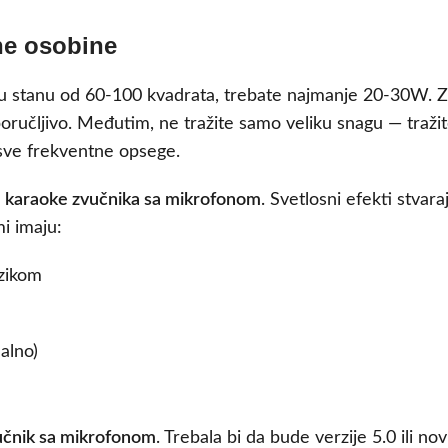
ne osobine
 u stanu od 60-100 kvadrata, trebate najmanje 20-30W. 
poručljivo. Međutim, ne tražite samo veliku snagu — traži
 sve frekventne opsege.
g
karaoke zvučnika sa mikrofonom
. Svetlosni efekti stvara
mi imaju:
zikom
ualno)
učnik sa mikrofonom
. Trebala bi da bude verzije 5.0 ili novi