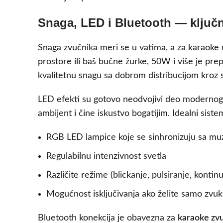
Snaga, LED i Bluetooth — ključ
Snaga zvučnika meri se u vatima, a za karaoke
prostore ili baš bučne žurke, 50W i više je pre
kvalitetnu snagu sa dobrom distribucijom kroz
LED efekti su gotovo neodvojivi deo moderno
ambijent i čine iskustvo bogatijim. Idealni siste
RGB LED lampice koje se sinhronizuju sa mu
Regulabilnu intenzivnost svetla
Različite režime (blickanje, pulsiranje, kontin
Mogućnost isključivanja ako želite samo zvuk
Bluetooth konekcija je obavezna za
karaoke zv