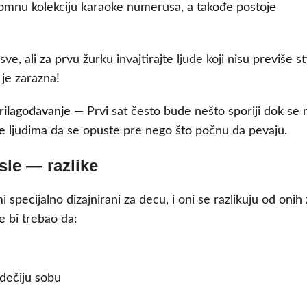
omnu kolekciju karaoke numerusa, a takođe postoje
, ali za prvu žurku invajtirajte ljude koji nisu previše stid
 je zarazna!
rilagođavanje
— Prvi sat često bude nešto sporiji dok se 
lite ljudima da se opuste pre nego što počnu da pevaju.
sle — razlike
pecijalno dizajnirani za decu, i oni se razlikuju od onih 
e bi trebao da:
dečiju sobu