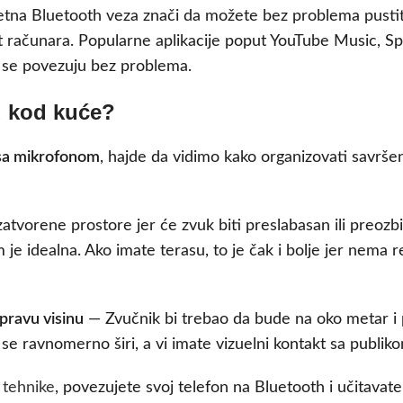
etna Bluetooth veza znači da možete bez problema pustit
et računara. Popularne aplikacije poput YouTube Music, Spot
da se povezuju bez problema.
u kod kuće?
sa mikrofonom
, hajde da vidimo kako organizovati savrše
tvorene prostore jer će zvuk biti preslabasan ili preozbi
e idealna. Ako imate terasu, to je čak i bolje jer nema re
pravu visinu
— Zvučnik bi trebao da bude na oko metar i
se ravnomerno širi, a vi imate vizuelni kontakt sa publik
tehnike
, povezujete svoj telefon na Bluetooth i učitavate 