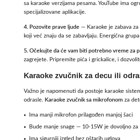
sa karaoke verzijama pesama. YouTube ima ogr
specijalizovane aplikacije.
4. Pozovite prave ljude
— Karaoke je zabava za sve
koji već znaju da se zabavljaju. Energična grupa
5. Očekujte da će vam biti potrebno vreme za p
zagrejete. Pripremite pića i grickalice, i dozvo
Karaoke zvučnik za decu ili odra
Važno je napomenuti da postoje karaoke sistemi s
odrasle.
Karaoke zvučnik sa mikrofonom
za det
Ima manji mikrofon prilagođen manjoj šaci
Bude manje snage — 10-15W je dovoljno za 
Ima sigurniji izgled bez oštarih uglova