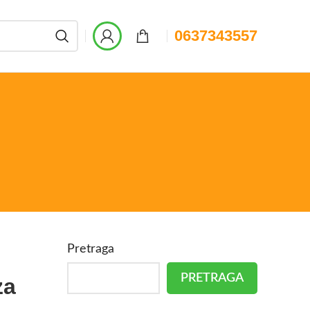
0637343557
Pretraga
PRETRAGA
za