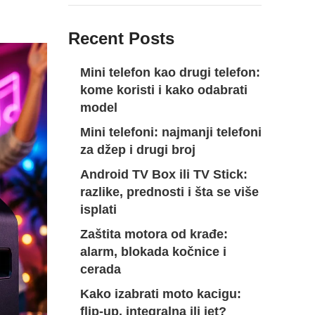
Recent Posts
Mini telefon kao drugi telefon:
kome koristi i kako odabrati
model
Mini telefoni: najmanji telefoni
za džep i drugi broj
Android TV Box ili TV Stick:
razlike, prednosti i šta se više
isplati
Zaštita motora od krađe:
alarm, blokada kočnice i
cerada
Kako izabrati moto kacigu:
flip-up, integralna ili jet?