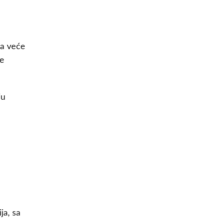
Za veće
te
ju
ja, sa