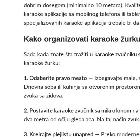
dobrim dosegom (minimalno 10 metara). Kvalit
karaoke aplikacije sa mobilnog telefona ili tabl
specijalizovanih karaoke aplikacija trebale bi 
Kako organizovati karaoke žurk
Sada kada znate šta tražiti u
karaoke zvučniku 
karaoke žurku:
1. Odaberite pravo mesto
— Izbegavajte male, za
Dnevna soba ili kuhinja sa otvorenim prostorom j
zvuka sa zidova.
2. Postavite karaoke zvučnik sa mikrofonom na 
dva metra od očiju gledalaca. Na taj način zvuk 
3. Kreirajte plejlistu unapred
— Preko
moderne 