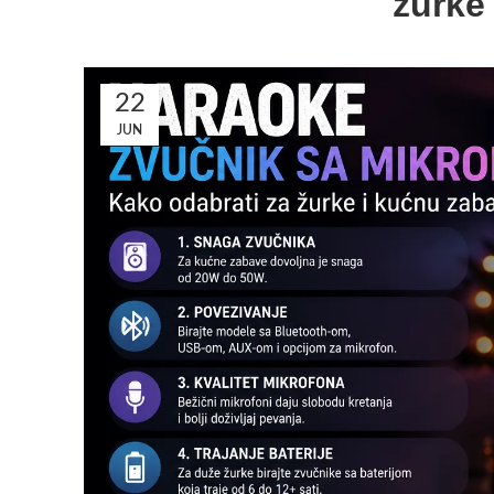
žurke
22
JUN