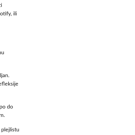
i
ify, ili
nu
ljan.
fleksije
 po do
om.
plejlistu