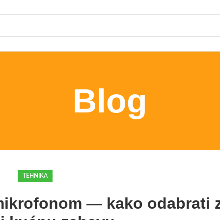
Blog
TEHNIKA
mikrofonom — kako odabrati 