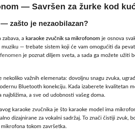
onom — Savršen za žurke kod ku
— zašto je nezaobilazan?
a zabava, a
karaoke zvučnik sa mikrofonom
je osnova sva
 muziku — trebate sistem koji će vam omogućiti da pevat
 fenomen
je poznat diljem sveta, a sada ga možete užiti 
 nekoliko važnih elemenata: dovoljnu snagu zvuka, ugrađe
 modernu Bluetooth konekciju. Kada izaberete kvalitetan m
a najbližima, a sve od udobnosti vašeg doma.
avog karaoke zvučnika je što karaoke model ima mikrofo
no dizajnirane za vokalni sadržaj. To znači čistiji zvuk, bo
e mikrofona tokom završetka.