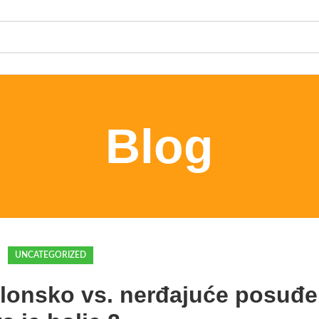
Blog
UNCATEGORIZED
flonsko vs. nerđajuće posuđ