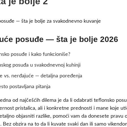
ta je bolje 2
juće posuđe — šta je bolje 2026
onsko posuđe i kako funkcioniše?
nskog posuđa u svakodnevnoj kuhinji
e vs. nerđajuće — detaljna poređenja
sto postavljana pitanja
jedna od najčešćih dilema je da li odabrati teflonsko posuđ
ernost pristalica, ali i konkretne prednosti i mane koje ut
aljno objasniti razlike, pomoći vam da donesete pravu o
 Bez obzira na to da li kuvate svaki dan ili samo vikendo