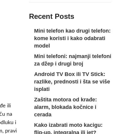
Recent Posts
Mini telefon kao drugi telefon:
kome koristi i kako odabrati
model
Mini telefoni: najmanji telefoni
za džep i drugi broj
Android TV Box ili TV Stick:
razlike, prednosti i šta se više
isplati
Zaštita motora od krađe:
e ili
alarm, blokada kočnice i
cerada
iču na
dluku i
Kako izabrati moto kacigu:
m, pravi
flip-up, integralna ili jet?