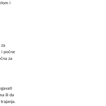
elom i
 za
n i počne
učna za
egavati
a ili da
rajanja.