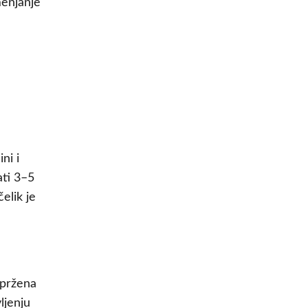
menjanje
ni i
ati 3–5
elik je
 pržena
ljenju