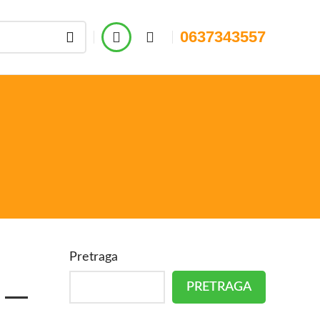
0637343557
Pretraga
PRETRAGA
e —