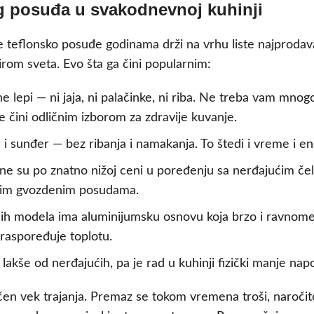
g posuđa u svakodnevnoj kuhinji
 se teflonsko posuđe godinama drži na vrhu liste najprodav
irom sveta. Evo šta ga čini popularnim:
 lepi — ni jaja, ni palačinke, ni riba. Ne treba vam mnog
de čini odličnim izborom za zdravije kuvanje.
i sunđer — bez ribanja i namakanja. To štedi i vreme i en
ne su po znatno nižoj ceni u poređenju sa nerđajućim čeli
nim gvozdenim posudama.
h modela ima aluminijumsku osnovu koja brzo i ravnom
raspoređuje toplotu.
akše od nerđajućih, pa je rad u kuhinji fizički manje nap
čen vek trajanja. Premaz se tokom vremena troši, naročit