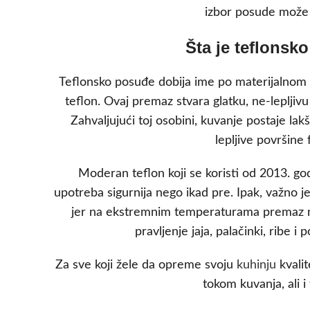
izbor posude može 
Šta je teflonsk
Teflonsko posuđe dobija ime po materijalnom p
teflon. Ovaj premaz stvara glatku, ne-lepljivu
Zahvaljujući toj osobini, kuvanje postaje la
lepljive površine
Moderan teflon koji se koristi od 2013. go
upotreba sigurnija nego ikad pre. Ipak, važno
jer na ekstremnim temperaturama premaz mo
pravljenje jaja, palačinki, ribe 
Za sve koji žele da opreme svoju
kuhinju
kvalit
tokom kuvanja, ali 