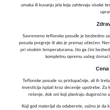
umaka ili kuvanju jela koja zahtevaju visoke t
uprav
Zdra
Savremeno teflonsko posuđe je bezbedno za u
posuda pregreje ili ako je premaz oštećen. Nerđ
pri visokim temperaturama, što ga čini bezbedn
kompletnu opremu vašeg
domaći
Cena 
Teflonske posude su pristupačnije, ali ih treb
investicija isplati kroz decenije upotrebe. Z
rešenje, dok oni koji planiraju dugoročno 
Koji god materijal da odaberete, važno je da k