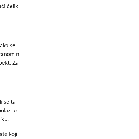
ći čelik
 ako se
hranom ni
pekt. Za
i se ta
polazno
iku.
ate koji