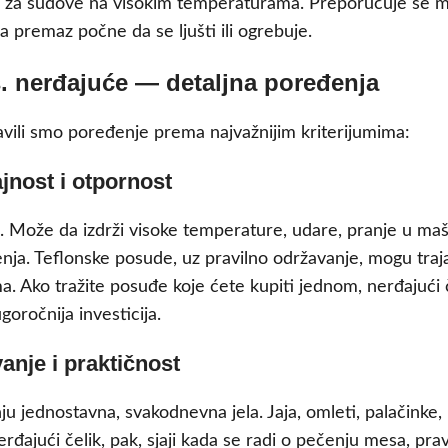
ini za sudove na visokim temperaturama. Preporučuje se 
 premaz počne da se ljušti ili ogrebuje.
. nerđajuće — detaljna poređenja
avili smo poređenje prema najvažnijim kriterijumima:
ajnost i otpornost
na. Može da izdrži visoke temperature, udare, pranje u maši
nja. Teflonske posude, uz pravilno održavanje, mogu traj
. Ako tražite posuđe koje ćete kupiti jednom, nerđajući č
goročnija investicija.
anje i praktičnost
u jednostavna, svakodnevna jela. Jaja, omleti, palačinke,
rđajući čelik, pak, sjaji kada se radi o pečenju mesa, prav