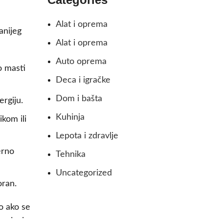
Alat i oprema
anijeg
Alat i oprema
Auto oprema
o masti
Deca i igračke
Dom i bašta
ergiju.
Kuhinja
kom ili
Lepota i zdravlje
erno
Tehnika
Uncategorized
oran.
o ako se