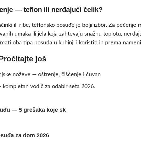
enje — teflon ili nerđajući čelik?
činki ili ribe, teflonsko posuđe je bolji izbor. Za pečenje
nih umaka ili jela koja zahtevaju snažnu toplotu, nerđaju
imati oba tipa posuda u kuhinji i koristiti ih prema nameni
Pročitajte još
jske noževe — oštrenje, čišćenje i čuvan
— kompletan vodič za odabir seta 2026.
uđu — 5 grešaka koje sk
posuđa za dom 2026