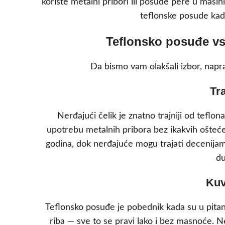
koriste metalni pribori ili posuđe pere u maš
teflonske posude kada
Teflonsko posuđe vs
Da bismo vam olakšali izbor, napr
Tr
Nerđajući čelik je znatno trajniji od teflo
upotrebu metalnih pribora bez ikakvih ošteće
godina, dok nerđajuće mogu trajati decenijama
du
Kuv
Teflonsko posuđe je pobednik kada su u pitanj
riba — sve to se pravi lako i bez masnoće. Ne