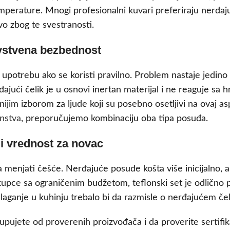
emperature. Mnogi profesionalni kuvari preferiraju nerđaju
o zbog te svestranosti.
vstvena bezbednost
potrebu ako se koristi pravilno. Problem nastaje jedino
ajući čelik je u osnovi inertan materijal i ne reaguje sa 
ijim izborom za ljude koji su posebno osetljivi na ovaj as
nstva
, preporučujemo kombinaciju oba tipa posuđa.
i vrednost za novac
a menjati češće. Nerđajuće posude košta više inicijalno, al
a kupce sa ograničenim budžetom, teflonski set je odlično 
ulaganje u kuhinju trebalo bi da razmisle o nerđajućem čel
upujete od proverenih proizvođača i da proverite sertifik