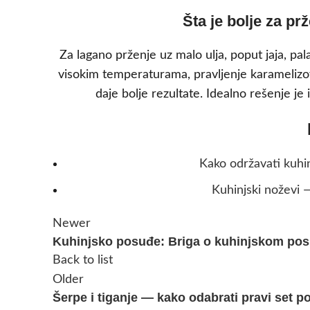
Šta je bolje za prž
Za lagano prženje uz malo ulja, poput jaja, pala
visokim temperaturama, pravljenje karamelizova
daje bolje rezultate. Idealno rešenje je 
Kako održavati kuhin
Kuhinjski noževi 
Newer
Kuhinjsko posuđe: Briga o kuhinjskom pos
Back to list
Older
Šerpe i tiganje — kako odabrati pravi set 