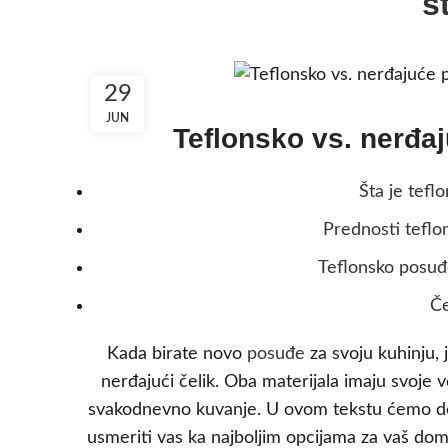
š
29
JUN
Teflonsko vs. nerđa
Šta je tefl
Prednosti teflo
Teflonsko posuđ
Če
Kada birate novo
posuđe
za svoju kuhinju, 
nerđajući čelik. Oba materijala imaju svoje v
svakodnevno kuvanje. U ovom tekstu ćemo det
usmeriti vas ka najboljim opcijama za vaš dom.