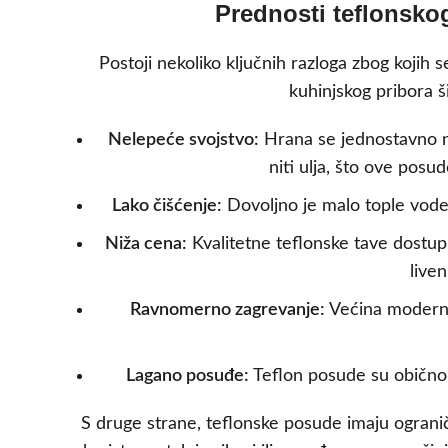
Prednosti teflonsko
Postoji nekoliko ključnih razloga zbog kojih
kuhinjskog pribora š
Nelepeće svojstvo:
Hrana se jednostavno ne
niti ulja, što ove posu
Lako čišćenje:
Dovoljno je malo tople vode 
Niža cena:
Kvalitetne teflonske tave dostup
live
Ravnomerno zagrevanje:
Većina moderni
Lagano posuđe:
Teflon posude su obično l
S druge strane, teflonske posude imaju ograni