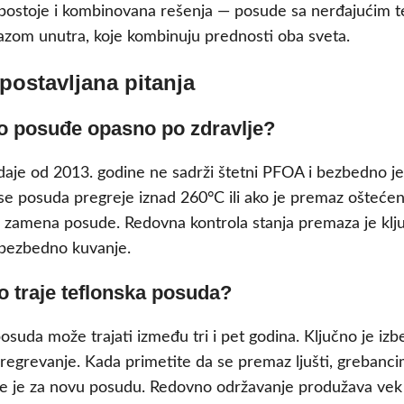
 postoje i kombinovana rešenja — posude sa nerđajućim t
azom unutra, koje kombinuju prednosti oba sveta.
postavljana pitanja
sko posuđe opasno po zdravlje?
aje od 2013. godine ne sadrži štetni PFOA i bezbedno je
 se posuda pregreje iznad 260°C ili ako je premaz ošteće
se zamena posude. Redovna kontrola stanja premaza je klj
bezbedno kuvanje.
o traje teflonska posuda?
osuda može trajati između tri i pet godina. Ključno je izb
regrevanje. Kada primetite da se premaz ljušti, grebancim
e je za novu posudu. Redovno održavanje produžava vek t