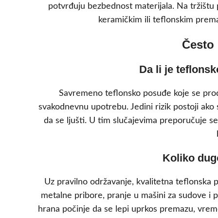
potvrđuju bezbednost materijala. Na tržištu
keramičkim ili teflonskim prem
Često 
Da li je teflon
Savremeno teflonsko posuđe koje se prod
svakodnevnu upotrebu. Jedini rizik postoji ako
da se ljušti. U tim slučajevima preporučuje 
Koliko dug
Uz pravilno održavanje, kvalitetna teflonska p
metalne pribore, pranje u mašini za sudove i p
hrana počinje da se lepi uprkos premazu, vrem