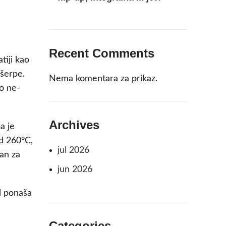
Recent Comments
tiji kao
 šerpe.
Nema komentara za prikaz.
o ne-
Archives
a je
d 260°C,
jul 2026
an za
jun 2026
l ponaša
Categories