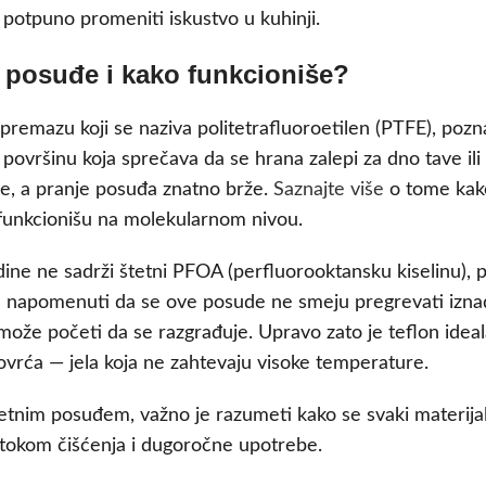
potpuno promeniti iskustvo u kuhinji.
o posuđe i kako funkcioniše?
remazu koji se naziva politetrafluoroetilen (PTFE), pozna
 površinu koja sprečava da se hrana zalepi za dno tave ili
kše, a pranje posuđa znatno brže.
Saznajte više
o tome kak
 funkcionišu na molekularnom nivou.
dine ne sadrži štetni PFOA (perfluorooktansku kiselinu), p
 je napomenuti da se ove posude ne smeju pregrevati izna
že početi da se razgrađuje. Upravo zato je teflon ideal
i povrća — jela koja ne zahtevaju visoke temperature.
etnim posuđem, važno je razumeti kako se svaki materija
i tokom čišćenja i dugoročne upotrebe.