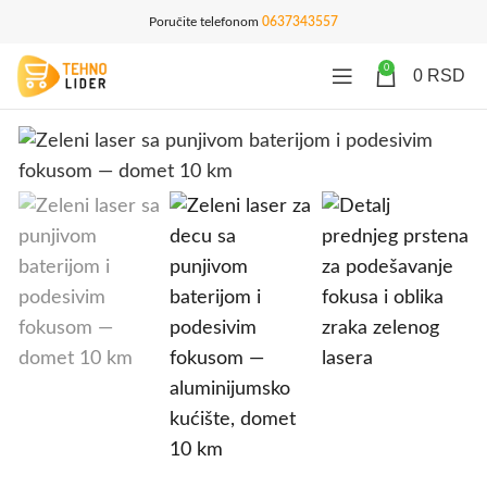
Poručite telefonom
0637343557
0
0
RSD