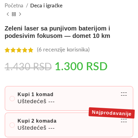
Početna
Deca i igračke
Zeleni laser sa punjivom baterijom i
podesivim fokusom — domet 10 km
(
6
recenzije korisnika)
1.300
RSD
1.430
RSD
---
Kupi 1 komad
---
Uštedećeš
---
Najprodavanije
---
Kupi 2 komada
---
Uštedećeš
---