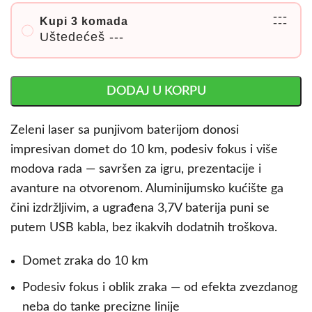
---
Kupi 3 komada
---
Uštedećeš
---
DODAJ U KORPU
Zeleni laser sa punjivom baterijom donosi
impresivan domet do 10 km, podesiv fokus i više
modova rada — savršen za igru, prezentacije i
avanture na otvorenom. Aluminijumsko kućište ga
čini izdržljivim, a ugrađena 3,7V baterija puni se
putem USB kabla, bez ikakvih dodatnih troškova.
Domet zraka do 10 km
Podesiv fokus i oblik zraka — od efekta zvezdanog
neba do tanke precizne linije