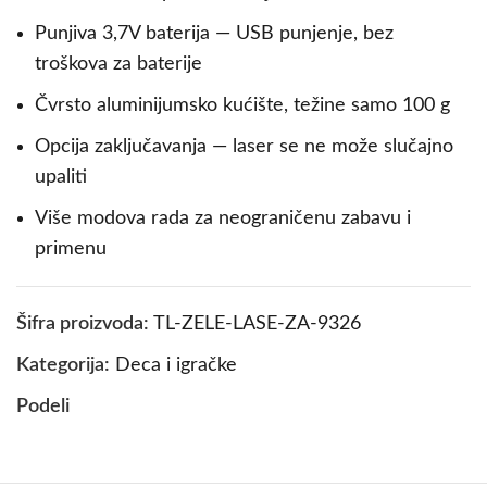
Punjiva 3,7V baterija — USB punjenje, bez
troškova za baterije
Čvrsto aluminijumsko kućište, težine samo 100 g
Opcija zaključavanja — laser se ne može slučajno
upaliti
Više modova rada za neograničenu zabavu i
primenu
Šifra proizvoda:
TL-ZELE-LASE-ZA-9326
Kategorija:
Deca i igračke
Podeli