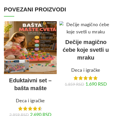
POVEZANI PROIZVODI
Dečije magično
ćebe koje svetli u
mraku
Deca i igračke
Eduktaivni set –
1.690
RSD
1.859
RSD
bašta mašte
DODAJ U KORPU
Deca i igračke
2.690
RSD
2.959
RSD