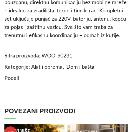
pouzdanu, direktnu komunikaciju bez mobilne mreže
– idealno za gradilišta, teren i timski rad. Kompletni
set uključuje punjač za 220V, bateriju, antenu, kopču
za pojas i zaštitnu vezicu. Sve što vam treba za
trenutnu i efikasnu koordinaciju – odmah iz kutije.
Šifra proizvoda:
WOO-90231
Kategorije:
Alat i oprema
,
Dom i bašta
Podeli
POVEZANI PROIZVODI