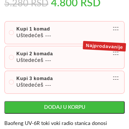
4.800
RSD
5.280
RSD
---
Kupi 1 komad
---
Uštedećeš
---
Najprodavanije
---
Kupi 2 komada
---
Uštedećeš
---
---
Kupi 3 komada
---
Uštedećeš
---
DODAJ U KORPU
Baofeng UV-6R toki voki radio stanica donosi