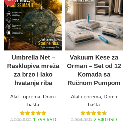
-40%
Umbrella Net –
Vakuum Kese za
Rasklopiva mreža
Orman – Set od 12
za brzo i lako
Komada sa
hvatanje riba
Ručnom Pumpom
Alat i oprema
,
Dom i
Alat i oprema
,
Dom i
bašta
bašta
1.799
RSD
2.640
RSD
3.000
RSD
2.904
RSD