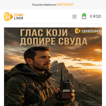
Poručite telefonom
0637343557
0
0
RSD