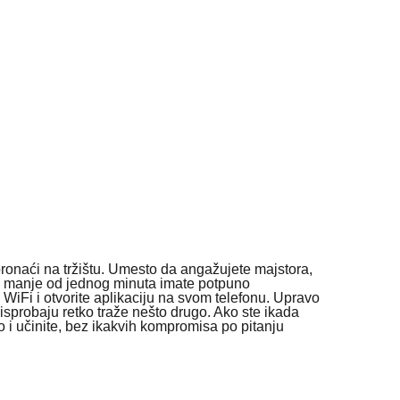
ronaći na tržištu. Umesto da angažujete majstora,
 za manje od jednog minuta imate potpuno
 WiFi i otvorite aplikaciju na svom telefonu. Upravo
isprobaju retko traže nešto drugo. Ako ste ikada
o i učinite, bez ikakvih kompromisa po pitanju