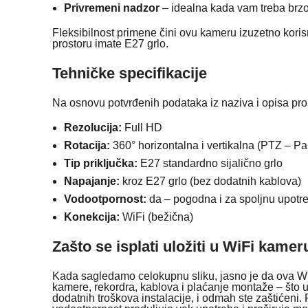
Privremeni nadzor
– idealna kada vam treba brz
Fleksibilnost primene čini ovu kameru izuzetno korisn
prostoru imate E27 grlo.
Tehničke specifikacije
Na osnovu potvrđenih podataka iz naziva i opisa proi
Rezolucija:
Full HD
Rotacija:
360° horizontalna i vertikalna (PTZ – Pa
Tip priključka:
E27 standardno sijalično grlo
Napajanje:
kroz E27 grlo (bez dodatnih kablova)
Vodootpornost:
da – pogodna i za spoljnu upotr
Konekcija:
WiFi (bežična)
Zašto se isplati uložiti u WiFi kamer
Kada sagledamo celokupnu sliku, jasno je da ova Wi
kamere, rekordra, kablova i plaćanje montaže – što uk
dodatnih troškova instalacije, i odmah ste zaštićeni.