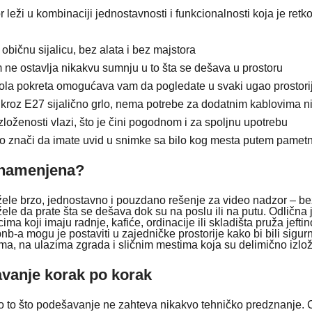
leži u kombinaciji jednostavnosti i funkcionalnosti koja je ret
 običnu sijalicu, bez alata i bez majstora
m ne ostavlja nikakvu sumnju u to šta se dešava u prostoru
trola pokreta omogućava vam da pogledate u svaki ugao prostorije
kroz E27 sijalično grlo, nema potrebe za dodatnim kablovima ni
izloženosti vlazi, što je čini pogodnom i za spoljnu upotrebu
to znači da imate uvid u snimke sa bilo kog mesta putem pamet
a namenjena?
žele brzo, jednostavno i pouzdano rešenje za video nadzor – bez
le da prate šta se dešava dok su na poslu ili na putu. Odlična je
icima koji imaju radnje, kafiće, ordinacije ili skladišta pruža jef
nb-a mogu je postaviti u zajedničke prostorije kako bi bili sigur
ama, na ulazima zgrada i sličnim mestima koja su delimično izl
šavanje korak po korak
o to što podešavanje ne zahteva nikakvo tehničko predznanje. 