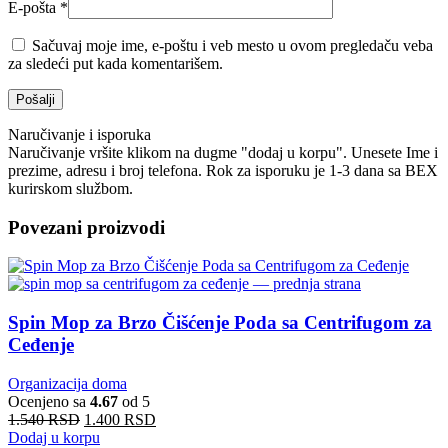
E-pošta
*
Sačuvaj moje ime, e-poštu i veb mesto u ovom pregledaču veba
za sledeći put kada komentarišem.
Naručivanje i isporuka
Naručivanje vršite klikom na dugme "dodaj u korpu". Unesete Ime i
prezime, adresu i broj telefona. Rok za isporuku je 1-3 dana sa BEX
kurirskom službom.
Povezani proizvodi
Spin Mop za Brzo Čišćenje Poda sa Centrifugom za
Ceđenje
Organizacija doma
Ocenjeno sa
4.67
od 5
1.540
RSD
1.400
RSD
Dodaj u korpu