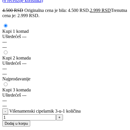
(
6
recenzije korisnika)
4.500
RSD
Originalna cena je bila: 4.500 RSD.
2.999
RSD
Trenutna
cena je: 2.999 RSD.
Kupi 1 komad
Uštedećeš
---
---
---
Kupi 2 komada
Uštedećeš
---
---
---
Najprodavanije
Kupi 3 komada
Uštedećeš
---
---
---
Višenamenski cipelarnik 3-u-1 količina
Dodaj u korpu