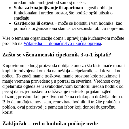
uredan radni ambijent od samog ulaska.
Soba za iznajmljivanje ili apartman
– gosti dobijaju
funkcionalan i uređen prostor, što podiže opšti utisak o
smeštaju.
Garderoba ili ostava
– može se koristiti i van hodnika, kao
pomoćna organizaciona stanica za sezonsku obuću i opremu.
Više o temama organizacije doma i upravljanja kućanstvom možete
pročitati na
Wikipedia — domaćinstvo i kućna oprema
.
Zašto se višenamenski cipelarnik 3-u-1 isplati?
Kupovinom jednog proizvoda dobijate ono za šta biste inače morali
kupiti tri odvojena komada nameštaja – cipelarnik, stalak za jakne i
policu. To znači manje troškova, manje prostora koje zauzimate i
manje vremena provedenog u potrazi za stvarima. Vrednost ovog
cipelarnika ogleda se u svakodnevnom komforu: uredan hodnik od
prvog dana, jednostavno održavanje i estetski prijatan izgled
ulaznog prostora koji pozitivno utiče na celokupan doživljaj doma.
Bilo da uređujete novi stan, renovirate hodnik ili tražite praktičan
poklon, ovaj proizvod je pametan izbor koji donosi dugoročnu
korist.
Zaključak – red u hodniku počinje ovde