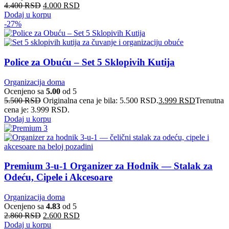
4.400
RSD
4.000
RSD
Dodaj u korpu
-27%
Police za Obuću – Set 5 Sklopivih Kutija
Organizacija doma
Ocenjeno sa
5.00
od 5
5.500
RSD
Originalna cena je bila: 5.500 RSD.
3.999
RSD
Trenutna
cena je: 3.999 RSD.
Dodaj u korpu
Premium 3-u-1 Organizer za Hodnik — Stalak za
Odeću, Cipele i Akcesoare
Organizacija doma
Ocenjeno sa
4.83
od 5
2.860
RSD
2.600
RSD
Dodaj u korpu