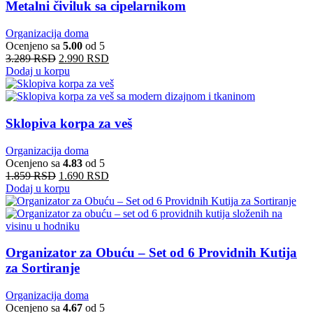
Metalni čiviluk sa cipelarnikom
Organizacija doma
Ocenjeno sa
5.00
od 5
3.289
RSD
2.990
RSD
Dodaj u korpu
Sklopiva korpa za veš
Organizacija doma
Ocenjeno sa
4.83
od 5
1.859
RSD
1.690
RSD
Dodaj u korpu
Organizator za Obuću – Set od 6 Providnih Kutija
za Sortiranje
Organizacija doma
Ocenjeno sa
4.67
od 5