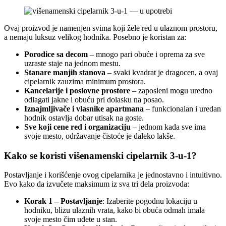
Ovaj proizvod je namenjen svima koji žele red u ulaznom prostoru,
a nemaju luksuz velikog hodnika. Posebno je koristan za:
Porodice sa decom
– mnogo pari obuće i oprema za sve
uzraste staje na jednom mestu.
Stanare manjih stanova
– svaki kvadrat je dragocen, a ovaj
cipelarnik zauzima minimum prostora.
Kancelarije i poslovne prostore
– zaposleni mogu uredno
odlagati jakne i obuću pri dolasku na posao.
Iznajmljivače i vlasnike apartmana
– funkcionalan i uredan
hodnik ostavlja dobar utisak na goste.
Sve koji cene red i organizaciju
– jednom kada sve ima
svoje mesto, održavanje čistoće je daleko lakše.
Kako se koristi višenamenski cipelarnik 3-u-1?
Postavljanje i korišćenje ovog cipelarnika je jednostavno i intuitivno.
Evo kako da izvučete maksimum iz sva tri dela proizvoda:
Korak 1 – Postavljanje
: Izaberite pogodnu lokaciju u
hodniku, blizu ulaznih vrata, kako bi obuća odmah imala
svoje mesto čim uđete u stan.