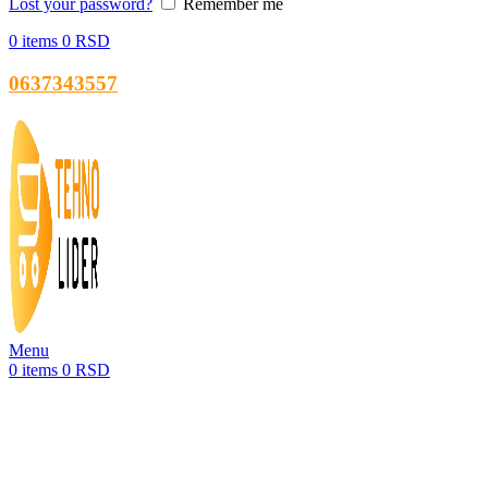
Lost your password?
Remember me
0
items
0
RSD
0637343557
Menu
0
items
0
RSD
-33%