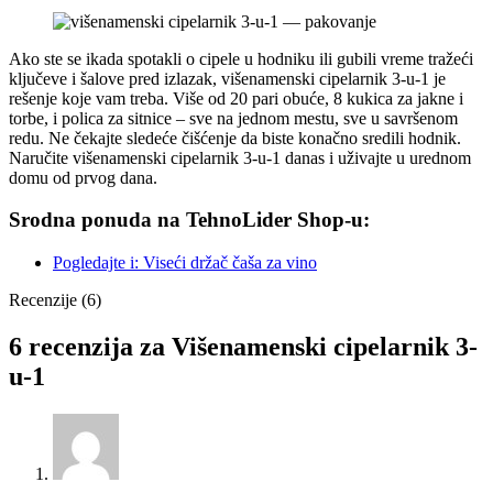
Ako ste se ikada spotakli o cipele u hodniku ili gubili vreme tražeći
ključeve i šalove pred izlazak, višenamenski cipelarnik 3-u-1 je
rešenje koje vam treba. Više od 20 pari obuće, 8 kukica za jakne i
torbe, i polica za sitnice – sve na jednom mestu, sve u savršenom
redu. Ne čekajte sledeće čišćenje da biste konačno sredili hodnik.
Naručite višenamenski cipelarnik 3-u-1 danas i uživajte u urednom
domu od prvog dana.
Srodna ponuda na TehnoLider Shop-u:
Pogledajte i: Viseći držač čaša za vino
Recenzije (6)
6 recenzija za
Višenamenski cipelarnik 3-
u-1