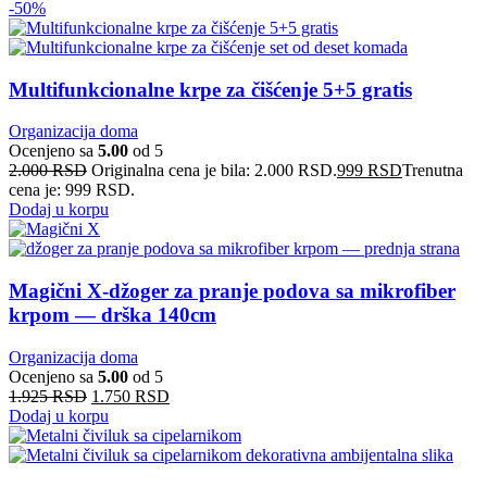
-50%
Multifunkcionalne krpe za čišćenje 5+5 gratis
Organizacija doma
Ocenjeno sa
5.00
od 5
2.000
RSD
Originalna cena je bila: 2.000 RSD.
999
RSD
Trenutna
cena je: 999 RSD.
Dodaj u korpu
Magični X-džoger za pranje podova sa mikrofiber
krpom — drška 140cm
Organizacija doma
Ocenjeno sa
5.00
od 5
1.925
RSD
1.750
RSD
Dodaj u korpu