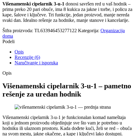
Višenamenski cipelarnik 3-u-1
donosi savršen red u vaš hodnik –
prima preko 20 pari obuće, ima 8 kukica za jakne i torbe, i policu za
kape, šalove i ključeve. Tri funkcije, jedan proizvod, manje nereda
svaki dan. Idealno rešenje za hodnike, manje stanove i kancelarije.
Šifra proizvoda:
TL633946453277122
Kategorija:
Organizacija
doma
Podeli
Opis
Recenzije (6)
Naručivanje i isporuka
Opis
Višenamenski cipelarnik 3-u-1 – pametno
rešenje za uredan hodnik
Višenamenski cipelarnik 3-u-1 je funkcionalan komad nameštaja
koji u jednom proizvodu objedinjuje sve što vam je potrebno u
hodniku ili ulaznom prostoru. Kada dođete kući, želi se red – obuća
na svom mestu, jakne okačene, a kape i ključevi lako dostupni.