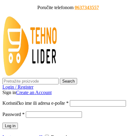
Poručite telefonom
0637343557
Search
Login / Register
Sign in
Create an Account
Korisničko ime ili adresa e-pošte
*
Password
*
Log in