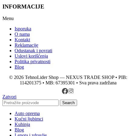
INFORMACIJE
Menu
Isporuka
O nama
Kontakt
Reklamacije
Odustanak i povrati
Uslovi korišćenja
Politika privatnosti
Blog
© 2026 TehnoLider Shop — NEXUS TRADE SHOP • PIB:
114201375 • MB: 67395301 • Sva prava zadržana
Zatvori
Search
Auto oprema
Kućni ljubimci
Kuhinja
Blog
Lepota i zdravlje