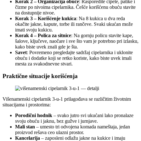
Korak 2 – Organizacija obuće
: Rasporedite cipele, patike i
čizme po nivoima cipelarnika. Češće korišćenu obuću stavite
na dostupnije nivoe.
Korak 3 – Korišćenje kukica
: Na 8 kukica u dva reda
okačite jakne, kapute, torbe ili rančeve. Svaki ukućan može
imati svoju kukicu.
Korak 4 – Polica za sitnice
: Na gornju policu stavite kape,
šalove, ključeve, naočare i sve što vam je potrebno pri izlasku,
kako biste uvek znali gde je šta.
Savet
: Povremeno pregledajte sadržaj cipelarnika i uklonite
obuću i dodatke koji se retko koriste, kako biste uvek imali
mesta za svakodnevne stvari.
Praktične situacije korišćenja
Višenamenski cipelarnik 3-u-1 prilagođava se različitim životnim
situacijama i prostorima:
Porodični hodnik
– svako jutro svi ukućani lako pronalaze
svoju obuću i jaknu, bez gužve i jurnjave.
Mali stan
– umesto tri odvojena komada nameštaja, jedan
proizvod rešava ceo ulazni prostor.
Kancelarija
– zaposleni odlažu jakne na kukice i imaju