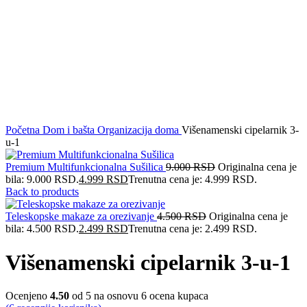
Početna
Dom i bašta
Organizacija doma
Višenamenski cipelarnik 3-
u-1
Premium Multifunkcionalna Sušilica
9.000
RSD
Originalna cena je
bila: 9.000 RSD.
4.999
RSD
Trenutna cena je: 4.999 RSD.
Back to products
Teleskopske makaze za orezivanje
4.500
RSD
Originalna cena je
bila: 4.500 RSD.
2.499
RSD
Trenutna cena je: 2.499 RSD.
Višenamenski cipelarnik 3-u-1
Ocenjeno
4.50
od 5 na osnovu
6
ocena kupaca