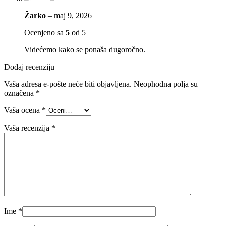
Žarko
–
maj 9, 2026
Ocenjeno sa
5
od 5
Videćemo kako se ponaša dugoročno.
Dodaj recenziju
Vaša adresa e-pošte neće biti objavljena.
Neophodna polja su
označena
*
Vaša ocena
*
Vaša recenzija
*
Ime
*