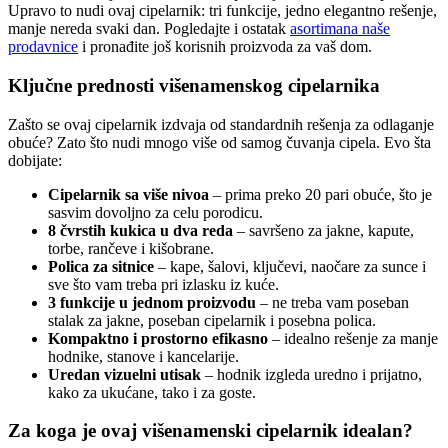
Upravo to nudi ovaj cipelarnik: tri funkcije, jedno elegantno rešenje,
manje nereda svaki dan. Pogledajte i ostatak
asortimana naše
prodavnice
i pronađite još korisnih proizvoda za vaš dom.
Ključne prednosti višenamenskog cipelarnika
Zašto se ovaj cipelarnik izdvaja od standardnih rešenja za odlaganje
obuće? Zato što nudi mnogo više od samog čuvanja cipela. Evo šta
dobijate:
Cipelarnik sa više nivoa
– prima preko 20 pari obuće, što je
sasvim dovoljno za celu porodicu.
8 čvrstih kukica u dva reda
– savršeno za jakne, kapute,
torbe, rančeve i kišobrane.
Polica za sitnice
– kape, šalovi, ključevi, naočare za sunce i
sve što vam treba pri izlasku iz kuće.
3 funkcije u jednom proizvodu
– ne treba vam poseban
stalak za jakne, poseban cipelarnik i posebna polica.
Kompaktno i prostorno efikasno
– idealno rešenje za manje
hodnike, stanove i kancelarije.
Uredan vizuelni utisak
– hodnik izgleda uredno i prijatno,
kako za ukućane, tako i za goste.
Za koga je ovaj višenamenski cipelarnik idealan?