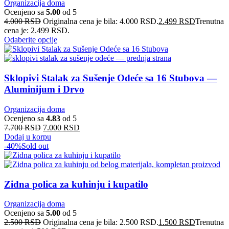
Organizacija doma
Ocenjeno sa
5.00
od 5
4.000
RSD
Originalna cena je bila: 4.000 RSD.
2.499
RSD
Trenutna
cena je: 2.499 RSD.
Odaberite opcije
Sklopivi Stalak za Sušenje Odeće sa 16 Stubova —
Aluminijum i Drvo
Organizacija doma
Ocenjeno sa
4.83
od 5
7.700
RSD
7.000
RSD
Dodaj u korpu
-40%
Sold out
Zidna polica za kuhinju i kupatilo
Organizacija doma
Ocenjeno sa
5.00
od 5
2.500
RSD
Originalna cena je bila: 2.500 RSD.
1.500
RSD
Trenutna