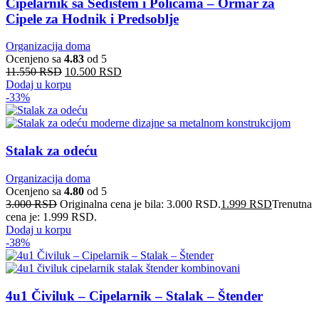
Cipelarnik sa Sedištem i Policama – Ormar za
Cipele za Hodnik i Predsoblje
Organizacija doma
Ocenjeno sa
4.83
od 5
11.550
RSD
10.500
RSD
Dodaj u korpu
-33%
Stalak za odeću
Organizacija doma
Ocenjeno sa
4.80
od 5
3.000
RSD
Originalna cena je bila: 3.000 RSD.
1.999
RSD
Trenutna
cena je: 1.999 RSD.
Dodaj u korpu
-38%
4u1 Čiviluk – Cipelarnik – Stalak – Štender