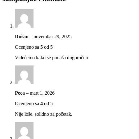
Dušan
–
novembar 29, 2025
Ocenjeno sa
5
od 5
Videćemo kako se ponaša dugoročno.
Peca
–
mart 1, 2026
Ocenjeno sa
4
od 5
Nije loše, solidno za početak.