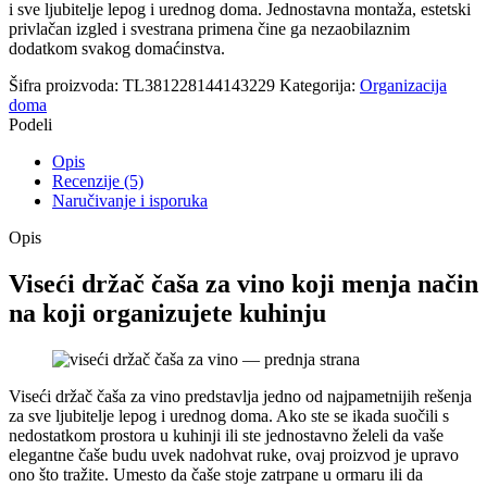
i sve ljubitelje lepog i urednog doma. Jednostavna montaža, estetski
privlačan izgled i svestrana primena čine ga nezaobilaznim
dodatkom svakog domaćinstva.
Šifra proizvoda:
TL381228144143229
Kategorija:
Organizacija
doma
Podeli
Opis
Recenzije (5)
Naručivanje i isporuka
Opis
Viseći držač čaša za vino koji menja način
na koji organizujete kuhinju
Viseći držač čaša za vino predstavlja jedno od najpametnijih rešenja
za sve ljubitelje lepog i urednog doma. Ako ste se ikada suočili s
nedostatkom prostora u kuhinji ili ste jednostavno želeli da vaše
elegantne čaše budu uvek nadohvat ruke, ovaj proizvod je upravo
ono što tražite. Umesto da čaše stoje zatrpane u ormaru ili da