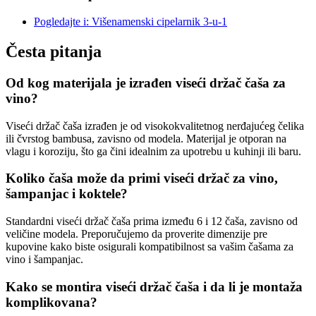
Pogledajte i: Višenamenski cipelarnik 3-u-1
Česta pitanja
Od kog materijala je izrađen viseći držač čaša za
vino?
Viseći držač čaša izrađen je od visokokvalitetnog nerđajućeg čelika
ili čvrstog bambusa, zavisno od modela. Materijal je otporan na
vlagu i koroziju, što ga čini idealnim za upotrebu u kuhinji ili baru.
Koliko čaša može da primi viseći držač za vino,
šampanjac i koktele?
Standardni viseći držač čaša prima između 6 i 12 čaša, zavisno od
veličine modela. Preporučujemo da proverite dimenzije pre
kupovine kako biste osigurali kompatibilnost sa vašim čašama za
vino i šampanjac.
Kako se montira viseći držač čaša i da li je montaža
komplikovana?