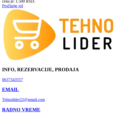
cena je: 1.500 RSD.
Pročitajte još
INFO, REZERVACIJE, PRODAJA
0637343557
EMAIL
Tehnolider22@gmail.com
RADNO VREME