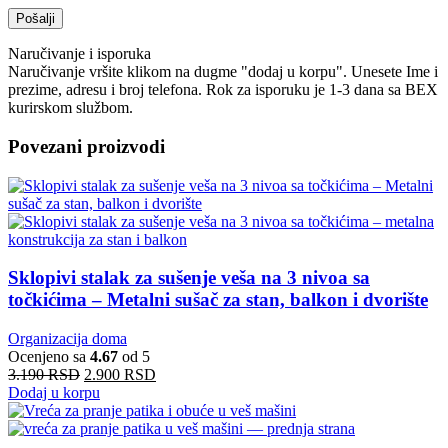
Naručivanje i isporuka
Naručivanje vršite klikom na dugme "dodaj u korpu". Unesete Ime i
prezime, adresu i broj telefona. Rok za isporuku je 1-3 dana sa BEX
kurirskom službom.
Povezani proizvodi
Sklopivi stalak za sušenje veša na 3 nivoa sa
točkićima – Metalni sušač za stan, balkon i dvorište
Organizacija doma
Ocenjeno sa
4.67
od 5
3.190
RSD
2.900
RSD
Dodaj u korpu