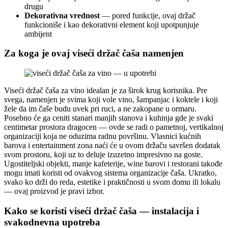
drugu
Dekorativna vrednost
— pored funkcije, ovaj držač
funkcioniše i kao dekorativni element koji upotpunjuje
ambijent
Za koga je ovaj viseći držač čaša namenjen
Viseći držač čaša za vino idealan je za širok krug korisnika. Pre
svega, namenjen je svima koji vole vino, šampanjac i koktele i koji
žele da im čaše budu uvek pri ruci, a ne zakopane u ormaru.
Posebno će ga ceniti stanari manjih stanova i kuhinja gde je svaki
centimetar prostora dragocen — ovde se radi o pametnoj, vertikalnoj
organizaciji koja ne oduzima radnu površinu. Vlasnici kućnih
barova i entertainment zona naći će u ovom držaču savršen dodatak
svom prostoru, koji uz to deluje izuzetno impresivno na goste.
Ugostiteljski objekti, manje kafeterije, wine barovi i restorani takođe
mogu imati koristi od ovakvog sistema organizacije čaša. Ukratko,
svako ko drži do reda, estetike i praktičnosti u svom domu ili lokalu
— ovaj proizvod je pravi izbor.
Kako se koristi viseći držač čaša — instalacija i
svakodnevna upotreba