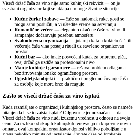
Viseći držač čaša za vino nije samo kuhinjski rekvizit — on je
svestrani organizator koji se uklapa u mnoge životne situacije:
Kućne žurke i zabave
— čaše su nadomak ruke, gosti se
mogu sami poslužiti, a vi uštedite vreme na serviranju
Romantične večere
— elegantno okačene čaše za vino ili
šampanjac dočaravaju posebnu atmosferu
Svakodnevna organizacija
— jutarnja kafa u koktelu čaši ili
večernja čaša vina postaju rituali uz savršeno organizovan
prostor
Kućni bar
— ako imate posvećeni kutak za pripremu pića,
ovaj držač ga uzdiže na profesionalni nivo
Manje kuhinje i garsonjere
— rešava problem odlaganja
bez žrtvovanja ionako ograničenog prostora
Ugostiteljski objekti
— praktično i pregledno čuvanje čaša
za osoblje koje mora brzo da reaguje
Zašto se viseći držač čaša za vino isplati
Kada razmišljate o organizaciji kuhinjskog prostora, često se nameće
pitanje: da li se to zaista isplati? Odgovor je jednoznačan — da.
Viseći držač čaša za vino nudi izuzetnu vrednost u odnosu na svoju
cenu. Za razliku od skupih kuhinjskih renovacija ili kupovine novih
ormara, ovaj kompaktni organizator donosi vidljivo poboljšanje u
svega nekoliko minuta od instalacije. Čuvate čaše od lomljenja,