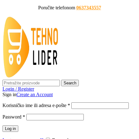
Poručite telefonom
0637343557
Search
Login / Register
Sign in
Create an Account
Korisničko ime ili adresa e-pošte
*
Password
*
Log in