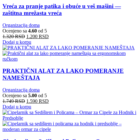
Vreća za pranje patika i obuće u veš mašini —
zaštitna mrežasta vreća
Organizacija doma
Ocenjeno sa
4.60
od 5
1.320
RSD
1.200
RSD
Dodaj u korpu
PRAKTIČNI ALAT ZA LAKO POMERANJE
NAMEŠTAJA
Organizacija doma
Ocenjeno sa
5.00
od 5
1.749
RSD
1.590
RSD
Dodaj u korpu