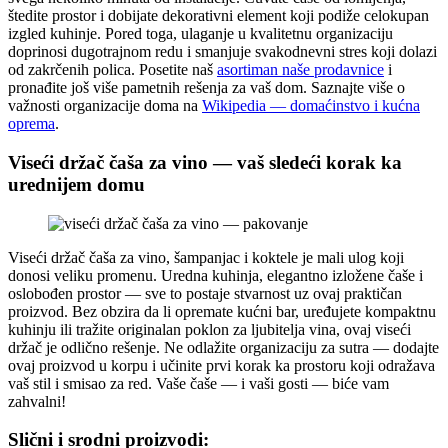
štedite prostor i dobijate dekorativni element koji podiže celokupan
izgled kuhinje. Pored toga, ulaganje u kvalitetnu organizaciju
doprinosi dugotrajnom redu i smanjuje svakodnevni stres koji dolazi
od zakrčenih polica. Posetite naš
asortiman naše prodavnice
i
pronađite još više pametnih rešenja za vaš dom. Saznajte više o
važnosti organizacije doma na
Wikipedia — domaćinstvo i kućna
oprema
.
Viseći držač čaša za vino — vaš sledeći korak ka
urednijem domu
Viseći držač čaša za vino, šampanjac i koktele je mali ulog koji
donosi veliku promenu. Uredna kuhinja, elegantno izložene čaše i
oslobođen prostor — sve to postaje stvarnost uz ovaj praktičan
proizvod. Bez obzira da li opremate kućni bar, uređujete kompaktnu
kuhinju ili tražite originalan poklon za ljubitelja vina, ovaj viseći
držač je odlično rešenje. Ne odlažite organizaciju za sutra — dodajte
ovaj proizvod u korpu i učinite prvi korak ka prostoru koji odražava
vaš stil i smisao za red. Vaše čaše — i vaši gosti — biće vam
zahvalni!
Slični i srodni proizvodi: