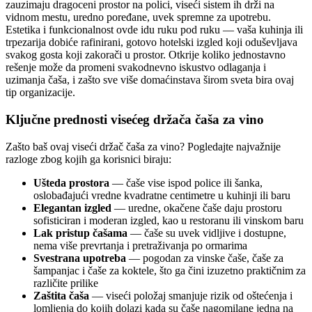
zauzimaju dragoceni prostor na polici, viseći sistem ih drži na
vidnom mestu, uredno poređane, uvek spremne za upotrebu.
Estetika i funkcionalnost ovde idu ruku pod ruku — vaša kuhinja ili
trpezarija dobiće rafinirani, gotovo hotelski izgled koji oduševljava
svakog gosta koji zakorači u prostor. Otkrije koliko jednostavno
rešenje može da promeni svakodnevno iskustvo odlaganja i
uzimanja čaša, i zašto sve više domaćinstava širom sveta bira ovaj
tip organizacije.
Ključne prednosti visećeg držača čaša za vino
Zašto baš ovaj viseći držač čaša za vino? Pogledajte najvažnije
razloge zbog kojih ga korisnici biraju:
Ušteda prostora
— čaše vise ispod police ili šanka,
oslobađajući vredne kvadratne centimetre u kuhinji ili baru
Elegantan izgled
— uredne, okačene čaše daju prostoru
sofisticiran i moderan izgled, kao u restoranu ili vinskom baru
Lak pristup čašama
— čaše su uvek vidljive i dostupne,
nema više prevrtanja i pretraživanja po ormarima
Svestrana upotreba
— pogodan za vinske čaše, čaše za
šampanjac i čaše za koktele, što ga čini izuzetno praktičnim za
različite prilike
Zaštita čaša
— viseći položaj smanjuje rizik od oštećenja i
lomljenja do kojih dolazi kada su čaše nagomilane jedna na