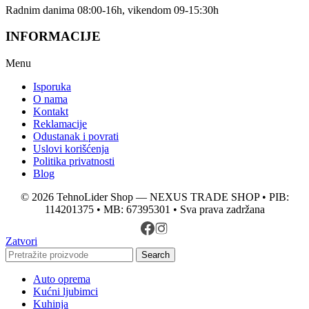
Radnim danima 08:00-16h, vikendom 09-15:30h
INFORMACIJE
Menu
Isporuka
O nama
Kontakt
Reklamacije
Odustanak i povrati
Uslovi korišćenja
Politika privatnosti
Blog
© 2026 TehnoLider Shop — NEXUS TRADE SHOP • PIB:
114201375 • MB: 67395301 • Sva prava zadržana
Zatvori
Search
Auto oprema
Kućni ljubimci
Kuhinja