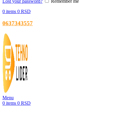
Lost your password?
Remember me
0
items
0
RSD
0637343557
Menu
0
items
0
RSD
-32%
Sold out