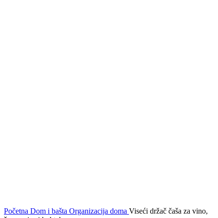
Click to enlarge
Početna
Dom i bašta
Organizacija doma
Viseći držač čaša za vino,