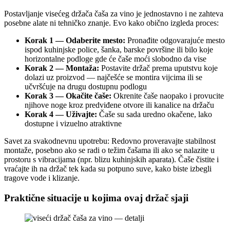
Postavljanje visećeg držača čaša za vino je jednostavno i ne zahteva
posebne alate ni tehničko znanje. Evo kako obično izgleda proces:
Korak 1 — Odaberite mesto:
Pronađite odgovarajuće mesto
ispod kuhinjske police, šanka, barske površine ili bilo koje
horizontalne podloge gde će čaše moći slobodno da vise
Korak 2 — Montaža:
Postavite držač prema uputstvu koje
dolazi uz proizvod — najčešće se montira vijcima ili se
učvršćuje na drugu dostupnu podlogu
Korak 3 — Okačite čaše:
Okrenite čaše naopako i provucite
njihove noge kroz predviđene otvore ili kanalice na držaču
Korak 4 — Uživajte:
Čaše su sada uredno okačene, lako
dostupne i vizuelno atraktivne
Savet za svakodnevnu upotrebu: Redovno proveravajte stabilnost
montaže, posebno ako se radi o težim čašama ili ako se nalazite u
prostoru s vibracijama (npr. blizu kuhinjskih aparata). Čaše čistite i
vraćajte ih na držač tek kada su potpuno suve, kako biste izbegli
tragove vode i klizanje.
Praktične situacije u kojima ovaj držač sjaji