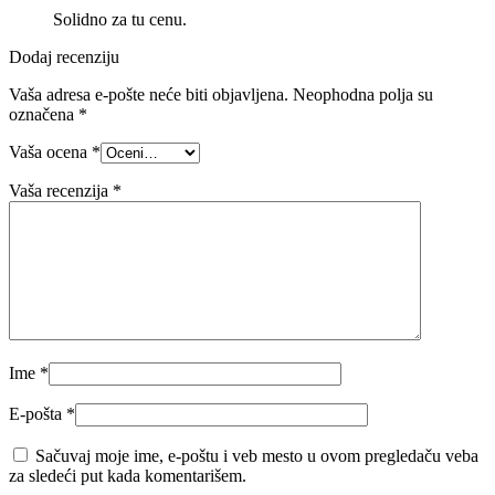
Solidno za tu cenu.
Dodaj recenziju
Vaša adresa e-pošte neće biti objavljena.
Neophodna polja su
označena
*
Vaša ocena
*
Vaša recenzija
*
Ime
*
E-pošta
*
Sačuvaj moje ime, e-poštu i veb mesto u ovom pregledaču veba
za sledeći put kada komentarišem.