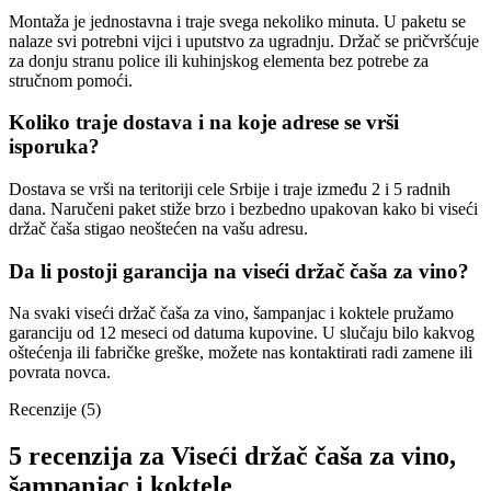
Montaža je jednostavna i traje svega nekoliko minuta. U paketu se
nalaze svi potrebni vijci i uputstvo za ugradnju. Držač se pričvršćuje
za donju stranu police ili kuhinjskog elementa bez potrebe za
stručnom pomoći.
Koliko traje dostava i na koje adrese se vrši
isporuka?
Dostava se vrši na teritoriji cele Srbije i traje između 2 i 5 radnih
dana. Naručeni paket stiže brzo i bezbedno upakovan kako bi viseći
držač čaša stigao neoštećen na vašu adresu.
Da li postoji garancija na viseći držač čaša za vino?
Na svaki viseći držač čaša za vino, šampanjac i koktele pružamo
garanciju od 12 meseci od datuma kupovine. U slučaju bilo kakvog
oštećenja ili fabričke greške, možete nas kontaktirati radi zamene ili
povrata novca.
Recenzije (5)
5 recenzija za
Viseći držač čaša za vino,
šampanjac i koktele