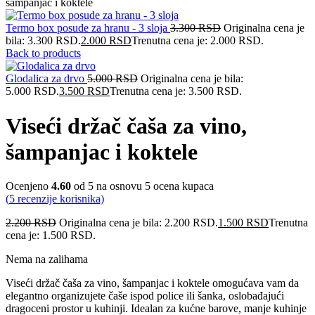
šampanjac i koktele
Termo box posude za hranu - 3 sloja
3.300
RSD
Originalna cena je
bila: 3.300 RSD.
2.000
RSD
Trenutna cena je: 2.000 RSD.
Back to products
Glodalica za drvo
5.000
RSD
Originalna cena je bila:
5.000 RSD.
3.500
RSD
Trenutna cena je: 3.500 RSD.
Viseći držač čaša za vino,
šampanjac i koktele
Ocenjeno
4.60
od 5 na osnovu
5
ocena kupaca
(
5
recenzije korisnika)
2.200
RSD
Originalna cena je bila: 2.200 RSD.
1.500
RSD
Trenutna
cena je: 1.500 RSD.
Nema na zalihama
Viseći držač čaša za vino, šampanjac i koktele omogućava vam da
elegantno organizujete čaše ispod police ili šanka, oslobađajući
dragoceni prostor u kuhinji. Idealan za kućne barove, manje kuhinje