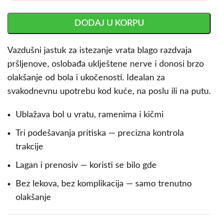
DODAJ U KORPU
Vazdušni jastuk za istezanje vrata blago razdvaja
pršljenove, oslobađa uklještene nerve i donosi brzo
olakšanje od bola i ukočenosti. Idealan za
svakodnevnu upotrebu kod kuće, na poslu ili na putu.
Ublažava bol u vratu, ramenima i kičmi
Tri podešavanja pritiska — precizna kontrola
trakcije
Lagan i prenosiv — koristi se bilo gde
Bez lekova, bez komplikacija — samo trenutno
olakšanje