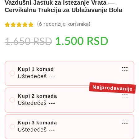
Vazdušni Jastuk za Istezanje Vrata —
Cervikalna Trakcija za Ublažavanje Bola
(
6
recenzije korisnika)
1.500
RSD
1.650
RSD
---
Kupi 1 komad
---
Uštedećeš
---
Najprodavanije
---
Kupi 2 komada
---
Uštedećeš
---
---
Kupi 3 komada
---
Uštedećeš
---