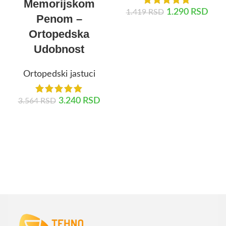
Memorijskom
1.290
RSD
1.419
RSD
Penom –
Ortopedska
DODAJ U KORPU
Udobnost
Ortopedski jastuci
3.240
RSD
3.564
RSD
DODAJ U KORPU