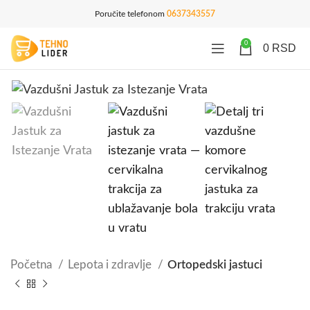
Poručite telefonom
0637343557
0
0
RSD
Početna
Lepota i zdravlje
Ortopedski jastuci