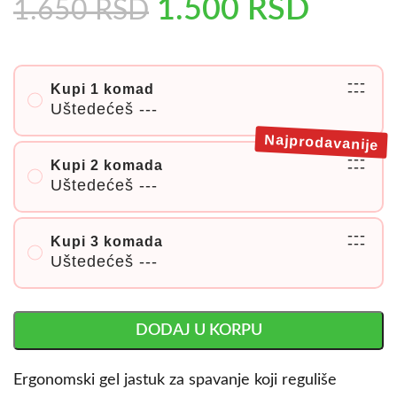
1.500
RSD
1.650
RSD
---
Kupi 1 komad
---
Uštedećeš
---
Najprodavanije
---
Kupi 2 komada
---
Uštedećeš
---
---
Kupi 3 komada
---
Uštedećeš
---
DODAJ U KORPU
Ergonomski gel jastuk za spavanje koji reguliše