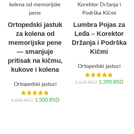
Ortopedski jastuk
Lumbra Pojas za
za kolena od
Leđa – Korektor
memorijske pene
Držanja i Podrška
— smanjuje
Kičmi
pritisak na kičmu,
Ortopedski jastuci
kukove i kolena
1.390
RSD
1.529
RSD
Ortopedski jastuci
DODAJ U KORPU
1.500
RSD
1.650
RSD
DODAJ U KORPU