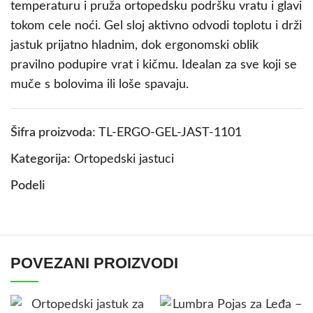
temperaturu i pruža ortopedsku podršku vratu i glavi
tokom cele noći. Gel sloj aktivno odvodi toplotu i drži
jastuk prijatno hladnim, dok ergonomski oblik
pravilno podupire vrat i kičmu. Idealan za sve koji se
muče s bolovima ili loše spavaju.
Šifra proizvoda:
TL-ERGO-GEL-JAST-1101
Kategorija:
Ortopedski jastuci
Podeli
POVEZANI PROIZVODI