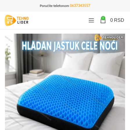
Poručite telefonom
0637343557
0
0
RSD