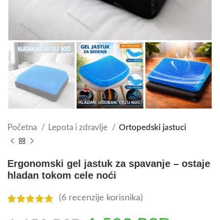
Početna
Lepota i zdravlje
Ortopedski jastuci
Ergonomski gel jastuk za spavanje – ostaje
hladan tokom cele noći
(
6
recenzije korisnika)