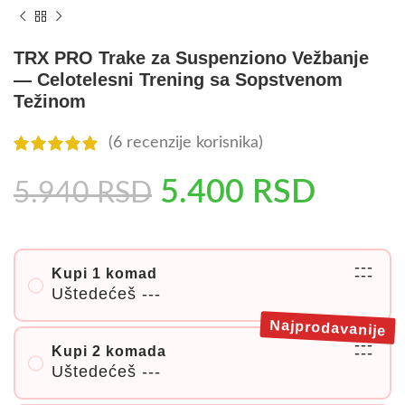
TRX PRO Trake za Suspenziono Vežbanje
— Celotelesni Trening sa Sopstvenom
Težinom
(
6
recenzije korisnika)
5.400
RSD
5.940
RSD
---
Kupi 1 komad
---
Uštedećeš
---
Najprodavanije
---
Kupi 2 komada
---
Uštedećeš
---