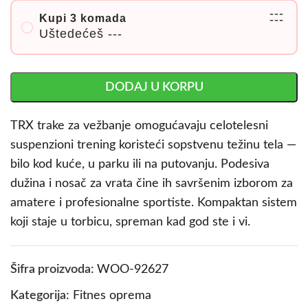
---
Kupi 3 komada
---
Uštedećeš
---
DODAJ U KORPU
TRX trake za vežbanje omogućavaju celotelesni
suspenzionі trening koristeći sopstvenu težinu tela —
bilo kod kuće, u parku ili na putovanju. Podesiva
dužina i nosač za vrata čine ih savršenim izborom za
amatere i profesionalne sportiste. Kompaktan sistem
koji staje u torbicu, spreman kad god ste i vi.
Šifra proizvoda:
WOO-92627
Kategorija:
Fitnes oprema