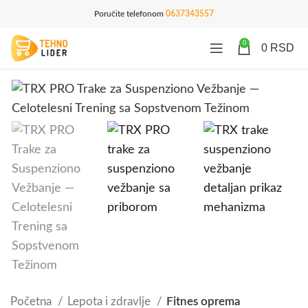
Poručite telefonom
0637343557
0
0
RSD
Početna
Lepota i zdravlje
Fitnes oprema