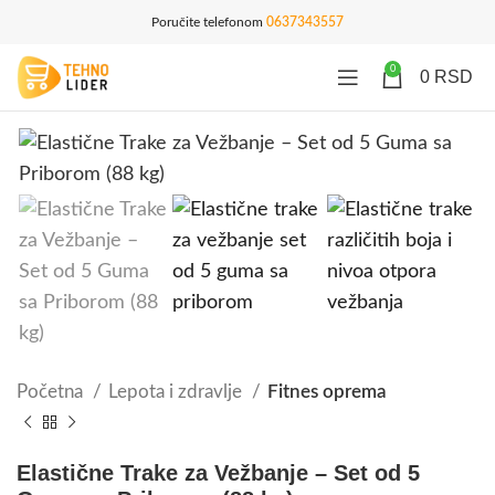
Poručite telefonom
0637343557
0
0
RSD
Početna
Lepota i zdravlje
Fitnes oprema
Elastične Trake za Vežbanje – Set od 5