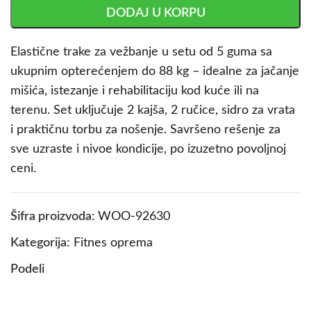
DODAJ U KORPU
Elastične trake za vežbanje u setu od 5 guma sa
ukupnim opterećenjem do 88 kg – idealne za jačanje
mišića, istezanje i rehabilitaciju kod kuće ili na
terenu. Set uključuje 2 kajša, 2 ručice, sidro za vrata
i praktičnu torbu za nošenje. Savršeno rešenje za
sve uzraste i nivoe kondicije, po izuzetno povoljnoj
ceni.
Šifra proizvoda:
WOO-92630
Kategorija:
Fitnes oprema
Podeli