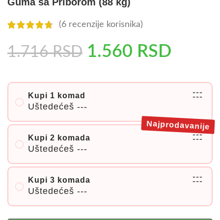
Guma sa Priborom (88 kg)
(
6
recenzije korisnika)
1.560
RSD
1.716
RSD
---
Kupi 1 komad
---
Uštedećeš
---
Najprodavanije
---
Kupi 2 komada
---
Uštedećeš
---
---
Kupi 3 komada
---
Uštedećeš
---