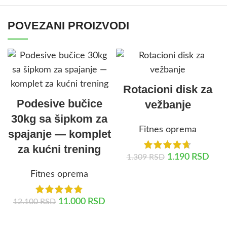
POVEZANI PROIZVODI
Rotacioni disk za
Podesive bučice
vežbanje
30kg sa šipkom za
Fitnes oprema
spajanje — komplet
za kućni trening
1.190
RSD
1.309
RSD
Fitnes oprema
DODAJ U KORPU
11.000
RSD
12.100
RSD
DODAJ U KORPU