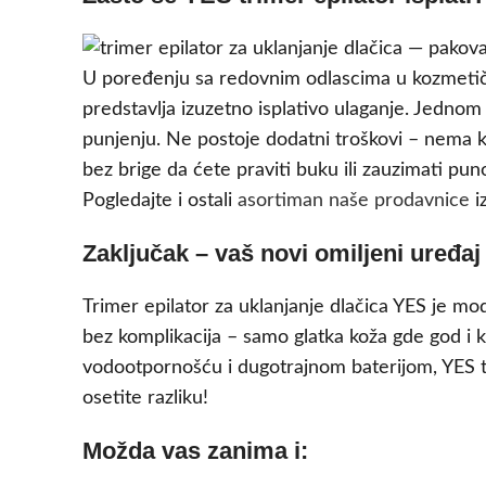
U poređenju sa redovnim odlascima u kozmetički 
predstavlja izuzetno isplativo ulaganje. Jednom
punjenju. Ne postoje dodatni troškovi – nema k
bez brige da ćete praviti buku ili zauzimati pun
Pogledajte i ostali
asortiman naše prodavnice
iz
Zaključak – vaš novi omiljeni uređaj
Trimer epilator za uklanjanje dlačica YES je mo
bez komplikacija – samo glatka koža gde god i
vodootpornošću i dugotrajnom baterijom, YES tr
osetite razliku!
Možda vas zanima i: