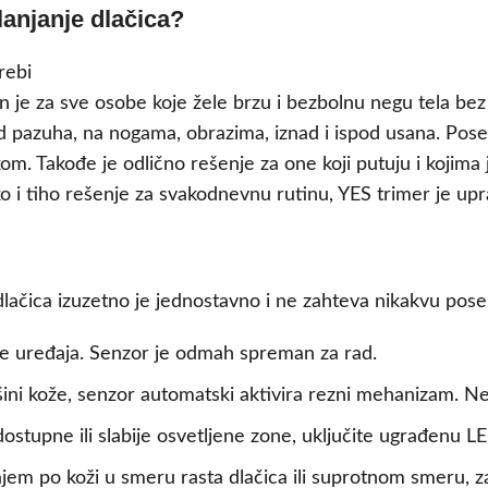
lanjanje dlačica?
lan je za sve osobe koje žele brzu i bezbolnu negu tela b
od pazuha, na nogama, obrazima, iznad i ispod usana. Poseb
skom. Takođe je odlično rešenje za one koji putuju i kojima
ensko i tiho rešenje za svakodnevnu rutinu, YES trimer je u
 dlačica izuzetno je jednostavno i ne zahteva nikakvu po
je uređaja. Senzor je odmah spreman za rad.
ini kože, senzor automatski aktivira rezni mehanizam. Ne
ostupne ili slabije osvetljene zone, uključite ugrađenu LED
jem po koži u smeru rasta dlačica ili suprotnom smeru, za