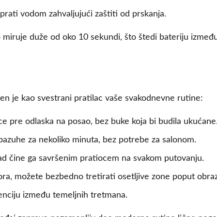
ati vodom zahvaljujući zaštiti od prskanja.
 miruje duže od oko 10 sekundi, što štedi bateriju izmeđ
ljen je kao svestrani pratilac vaše svakodnevne rutine:
ice pre odlaska na posao, bez buke koja bi budila ukućane
 pazuhe za nekoliko minuta, bez potrebe za salonom.
ad čine ga savršenim pratiocem na svakom putovanju.
ora, možete bezbedno tretirati osetljive zone poput obraz
enciju između temeljnih tretmana.