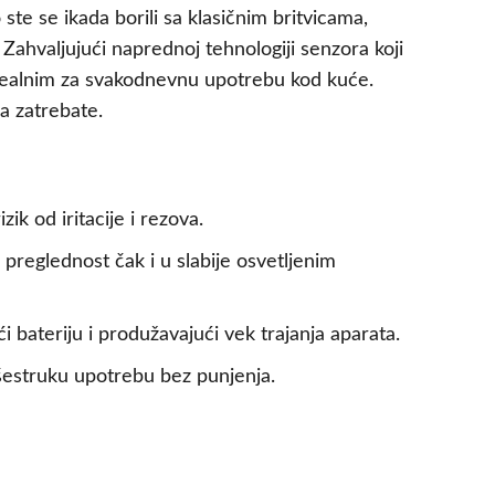
ste se ikada borili sa klasičnim britvicama,
Zahvaljujući naprednoj tehnologiji senzora koji
i idealnim za svakodnevnu upotrebu kod kuće.
a zatrebate.
ik od iritacije i rezova.
preglednost čak i u slabije osvetljenim
i bateriju i produžavajući vek trajanja aparata.
šestruku upotrebu bez punjenja.