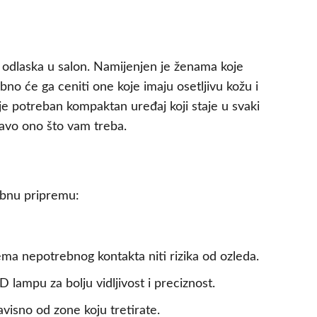
ez odlaska u salon. Namijenjen je ženama koje
no će ga ceniti one koje imaju osetljivu kožu i
 je potreban kompaktan uređaj koji staje u svaki
pravo ono što vam treba.
sebnu pripremu:
ma nepotrebnog kontakta niti rizika od ozleda.
 lampu za bolju vidljivost i preciznost.
visno od zone koju tretirate.