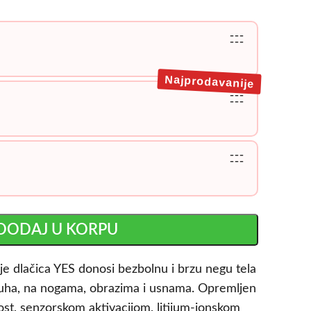
---
---
Najprodavanije
---
---
---
---
DODAJ U KORPU
nje dlačica YES donosi bezbolnu i brzu negu tela
azuha, na nogama, obrazima i usnama. Opremljen
st, senzorskom aktivacijom, litijum-jonskom