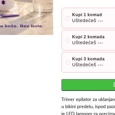
Kupi 1 komad
Uštedećeš
---
Kupi 2 komada
Uštedećeš
---
Kupi 3 komada
Uštedećeš
---
Trimer epilator za uklanja
u bikini predelu, ispod p
je LED lampom za precizno