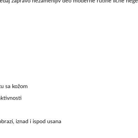
uređaj zapravo nezamenljiv deo moderne rutine lične nege.
ktu sa kožom
ktivnosti
brazi, iznad i ispod usana