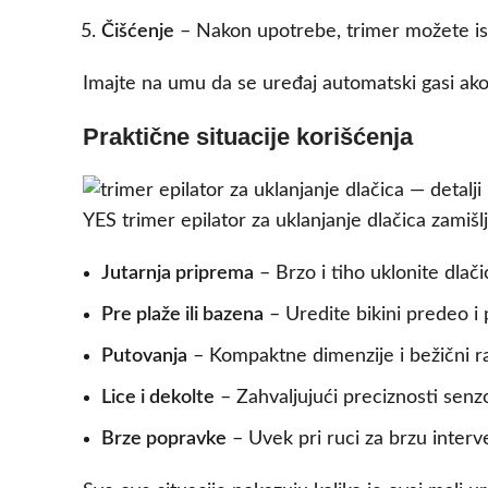
Čišćenje
– Nakon upotrebe, trimer možete ispr
Imajte na umu da se uređaj automatski gasi ako
Praktične situacije korišćenja
YES trimer epilator za uklanjanje dlačica zamiš
Jutarnja priprema
– Brzo i tiho uklonite dlač
Pre plaže ili bazena
– Uredite bikini predeo i
Putovanja
– Kompaktne dimenzije i bežični r
Lice i dekolte
– Zahvaljujući preciznosti senz
Brze popravke
– Uvek pri ruci za brzu interv