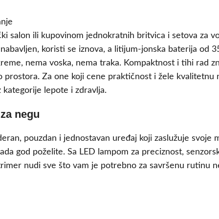
salon ili kupovinom jednokratnih britvica i setova za vos
 nabavljen, koristi se iznova, a litijum-jonska baterija 
reme, nema voska, nema traka. Kompaktnost i tihi rad zna
o prostora. Za one koji cene praktičnost i žele kvalitetn
 kategorije lepote i zdravlja.
 za negu
deran, pouzdan i jednostavan uređaj koji zaslužuje svoje
 kada god poželite. Sa LED lampom za preciznost, senzor
imer nudi sve što vam je potrebno za savršenu rutinu neg