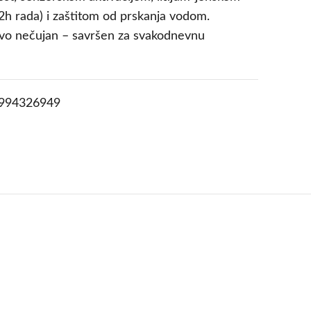
h rada) i zaštitom od prskanja vodom.
ovo nečujan – savršen za svakodnevnu
994326949