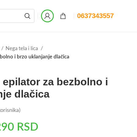
0637343557
Nega tela i lica
bolno i brzo uklanjanje dlačica
epilator za bezbolno i
nje dlačica
orisnika)
290
RSD