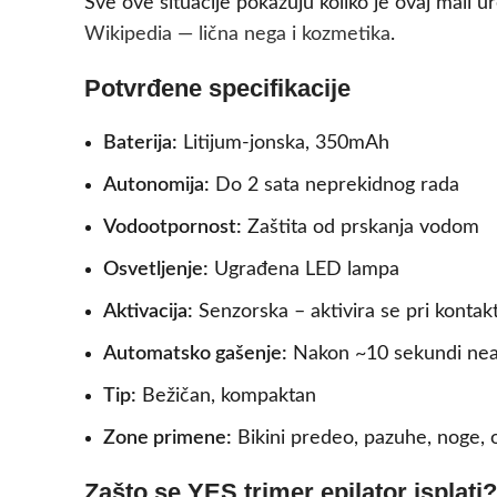
Sve ove situacije pokazuju koliko je ovaj mali 
Wikipedia — lična nega i kozmetika
.
Potvrđene specifikacije
Baterija:
Litijum-jonska, 350mAh
Autonomija:
Do 2 sata neprekidnog rada
Vodootpornost:
Zaštita od prskanja vodom
Osvetljenje:
Ugrađena LED lampa
Aktivacija:
Senzorska – aktivira se pri konta
Automatsko gašenje:
Nakon ~10 sekundi nea
Tip:
Bežičan, kompaktan
Zone primene:
Bikini predeo, pazuhe, noge, o
Zašto se YES trimer epilator isplati?