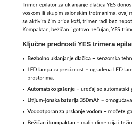
Trimer epilator za uklanjanje dlačica YES donosi
voskom ili skupim salonskim tretmanima, ovaj ma
se aktivira čim priđe koži, trimer radi bez nep
Kompaktan, bežičan i gotovo nečujan, YES trime
Ključne prednosti YES trimera epila
Bezbolno uklanjanje dlačica
– senzorska tehnol
LED lampa za preciznost
– ugrađena LED lampa
prostorima.
Automatsko gašenje
– uređaj se automatski ga
Litijum-jonska baterija 350mAh
– omogućava n
Vodootporan za prskanje vodom
– možete ga 
Bežičan i kompaktan
– malih dimenzija i težin