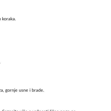
u koraka.
.
a, gornje usne i brade.