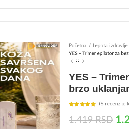
Početna
Lepota i zdravlje
YES – Trimer epilator za bez
YES – Trimer 
brzo uklanja
(
6
recenzije k
1.
1.419
RSD