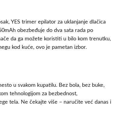
ak, YES trimer epilator za uklanjanje dlačica
od 350mAh obezbeđuje do dva sata rada po
če da ga možete koristiti u bilo kom trenutku,
u negu kod kuće, ovo je pametan izbor.
 mesto u svakom kupatilu. Bez bola, bez buke,
skom tehnologijom za bezbednost,
e tela. Ne čekajte više – naručite već danas i