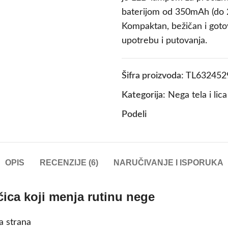
baterijom od 350mAh (do 2
Kompaktan, bežičan i got
upotrebu i putovanja.
Šifra proizvoda:
TL632452
Kategorija:
Nega tela i lica
Podeli
OPIS
RECENZIJE (6)
NARUČIVANJE I ISPORUKA
čica koji menja rutinu nege