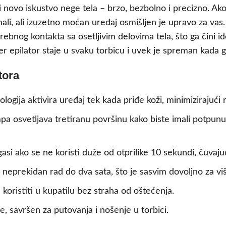
 novo iskustvo nege tela – brzo, bezbolno i precizno. Ako 
li, ali izuzetno moćan uređaj osmišljen je upravo za vas. 
otrebnog kontakta sa osetljivim delovima tela, što ga čin
r epilator staje u svaku torbicu i uvek je spreman kada g
tora
ogija aktivira uređaj tek kada priđe koži, minimizirajući riz
 osvetljava tretiranu površinu kako biste imali potpunu 
si ako se ne koristi duže od otprilike 10 sekundi, čuvajuć
eprekidan rad do dva sata, što je sasvim dovoljno za vi
koristiti u kupatilu bez straha od oštećenja.
e, savršen za putovanja i nošenje u torbici.