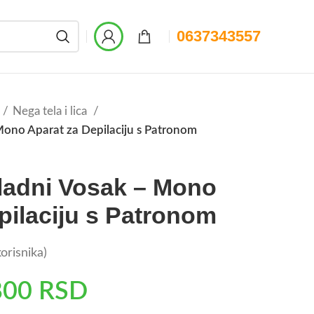
0637343557
Nega tela i lica
 Mono Aparat za Depilaciju s Patronom
Hladni Vosak – Mono
pilaciju s Patronom
orisnika)
800
RSD