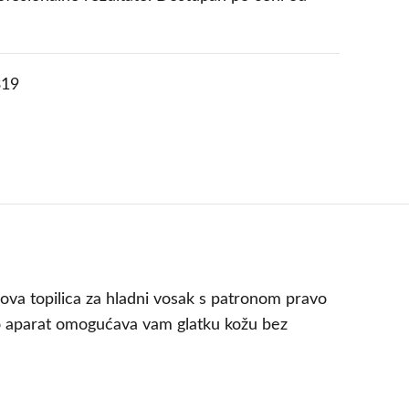
19
 ova topilica za hladni vosak s patronom pravo
no aparat omogućava vam glatku kožu bez