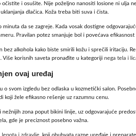
istite i osušite. Nije poželjno nanositi losione ni ulja n
uklanjanja dlačica. Koža treba biti suva i čista.
liko minuta da se zagreje. Kada vosak dostigne odgovaraj
 smeru. Pravilan potez smanjuje bol i povećava efikasnost
on bez alkohola kako biste smirili kožu i sprečili iritaciju
. Više korisnih saveta pronađite u kategoriji
nega tela i lic
njen ovaj uređaj
inu o svom izgledu bez odlaska u kozmetički salon. Pose
di koji žele efikasno rešenje uz razumnu cenu.
 i nežnijih zona poput bikini linije, uz odgovarajuće pre
la, gde je preciznost posebno važna.
i
lepota i zdravlje
, koji obuhvata razne uređaje i prepara