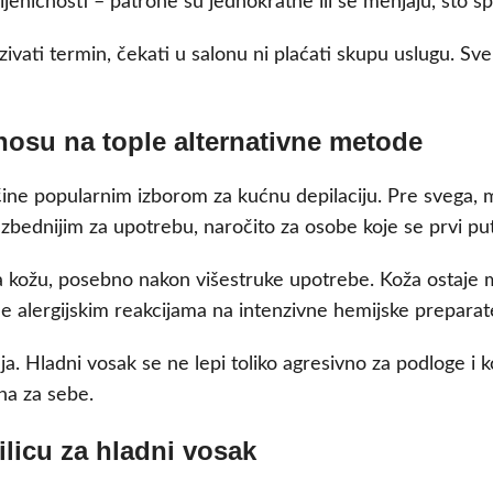
gijeničnosti – patrone su jednokratne ili se menjaju, što 
ivati termin, čekati u salonu ni plaćati skupu uslugu. Sv
osu na tople alternativne metode
ine popularnim izborom za kućnu depilaciju. Pre svega, ma
bezbednijim za upotrebu, naročito za osobe koje se prvi p
a kožu, posebno nakon višestruke upotrebe. Koža ostaje ma
e alergijskim reakcijama na intenzivne hemijske preparat
. Hladni vosak se ne lepi toliko agresivno za podloge i ko
na za sebe.
ilicu za hladni vosak