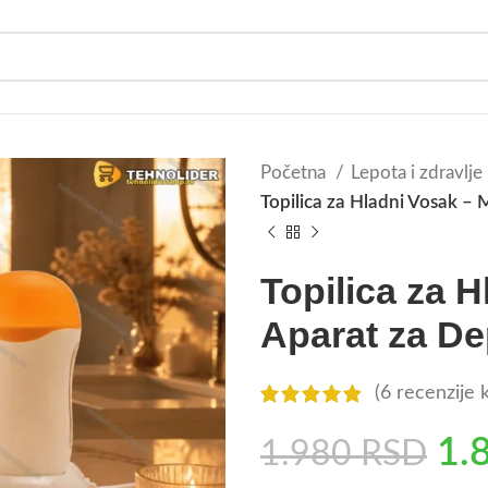
Početna
Lepota i zdravlje
Topilica za Hladni Vosak –
Topilica za 
Aparat za De
(
6
recenzije k
1.
1.980
RSD