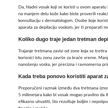
Da, hladni vosak koji se koristi u ovom aparatu 
na manjem delu kože kako biste proverili reakcij
konsultaciju s dermatologom. Osobe koje koriste
aparata za depilaciju voskom, jer ti preparati m
Koliko dugo traje jedan tretman de
Trajanje tretmana zavisi od zone koja se tretira
korisnici istu zonu završe za kraće vreme. Manje
nanošenju voska, jer precizna i ravnomerna pri
Kada treba ponovo koristiti aparat 
Preporučeni razmak između dva tretmana iznosi 
5 milimetara kako bi vosak mogao pravilno da ih
efikasno uhvatiti, što rezultuje boljim i nepo