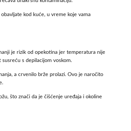
sprečava unakrsnu kontaminaciju.
e obavljate kod kuće, u vreme koje vama
nji je rizik od opekotina jer temperatura nije
ut susreću s depilacijom voskom.
nja, a crvenilo brže prolazi. Ovo je naročito
e.
žu, što znači da je čišćenje uređaja i okoline