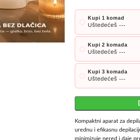
Kupi 1 komad
Uštedećeš
---
Kupi 2 komada
Uštedećeš
---
Kupi 3 komada
Uštedećeš
---
Kompaktni aparat za depi
urednu i efikasnu depilac
minimizuje nered i daje pr