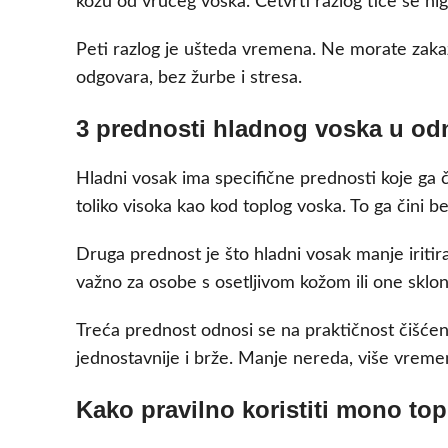
kožu od vrućeg voska. Četvrti razlog tiče se hi
Peti razlog je ušteda vremena. Ne morate zakaz
odgovara, bez žurbe i stresa.
3 prednosti hladnog voska u odn
Hladni vosak ima specifične prednosti koje ga č
toliko visoka kao kod toplog voska. To ga čini 
Druga prednost je što hladni vosak manje iritir
važno za osobe s osetljivom kožom ili one sklon
Treća prednost odnosi se na praktičnost čišćenja
jednostavnije i brže. Manje nereda, više vreme
Kako pravilno koristiti mono top