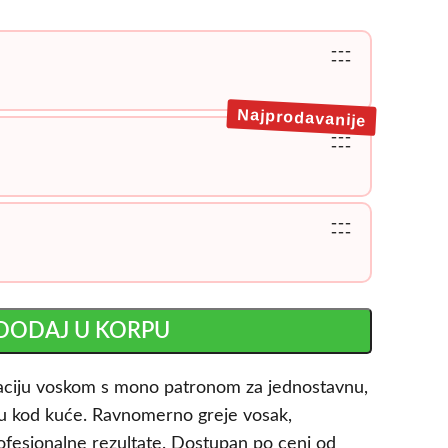
---
---
Najprodavanije
---
---
---
---
DODAJ U KORPU
laciju voskom s mono patronom za jednostavnu,
iju kod kuće. Ravnomerno greje vosak,
ofesionalne rezultate. Dostupan po ceni od