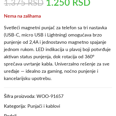
1.250
RSD
1.375
RSD
Nema na zalihama
Svetleći magnetni punjač za telefon sa tri nastavka
(USB-C, micro USB i Lightning) omogućava brzo
punjenje od 2,4A i jednostavno magnetno spajanje
jednom rukom. LED indikacija u plavoj boji potvrđuje
aktivan status punjenja, dok rotacija od 360°
sprečava uvrtanje kabla. Univerzalno rešenje za sve
uređaje — idealno za gaming, noćno punjenje i
kancelarijsku upotrebu.
Šifra proizvoda:
WOO-91657
Kategorija:
Punjači i kablovi