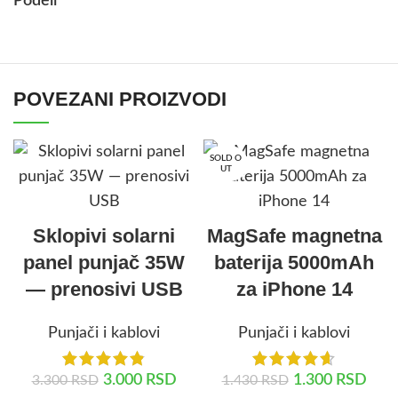
Podeli
POVEZANI PROIZVODI
SOLD O
UT
Sklopivi solarni
MagSafe magnetna
panel punjač 35W
baterija 5000mAh
— prenosivi USB
za iPhone 14
Punjači i kablovi
Punjači i kablovi
3.000
RSD
1.300
RSD
3.300
RSD
1.430
RSD