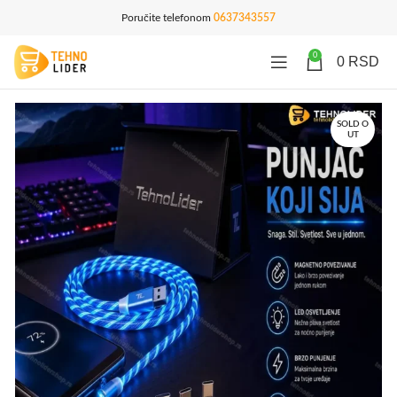
Poručite telefonom
0637343557
0
0
RSD
SOLD O
UT