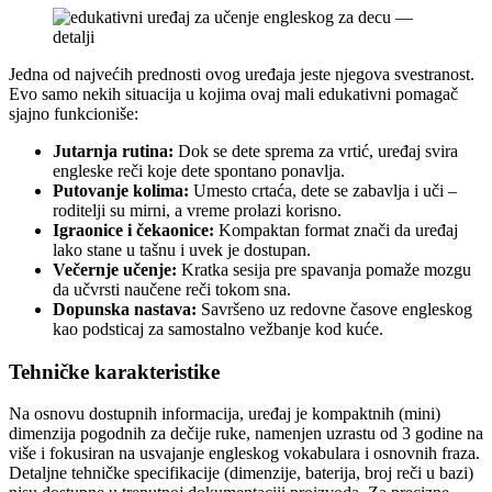
Jedna od najvećih prednosti ovog uređaja jeste njegova svestranost.
Evo samo nekih situacija u kojima ovaj mali edukativni pomagač
sjajno funkcioniše:
Jutarnja rutina:
Dok se dete sprema za vrtić, uređaj svira
engleske reči koje dete spontano ponavlja.
Putovanje kolima:
Umesto crtaća, dete se zabavlja i uči –
roditelji su mirni, a vreme prolazi korisno.
Igraonice i čekaonice:
Kompaktan format znači da uređaj
lako stane u tašnu i uvek je dostupan.
Večernje učenje:
Kratka sesija pre spavanja pomaže mozgu
da učvrsti naučene reči tokom sna.
Dopunska nastava:
Savršeno uz redovne časove engleskog
kao podsticaj za samostalno vežbanje kod kuće.
Tehničke karakteristike
Na osnovu dostupnih informacija, uređaj je kompaktnih (mini)
dimenzija pogodnih za dečije ruke, namenjen uzrastu od 3 godine na
više i fokusiran na usvajanje engleskog vokabulara i osnovnih fraza.
Detaljne tehničke specifikacije (dimenzije, baterija, broj reči u bazi)