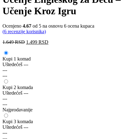
Učenje Kroz Igru
Ocenjeno
4.67
od 5 na osnovu
6
ocena kupaca
(
6
recenzije korisnika)
1.649
RSD
1.499
RSD
Kupi 1 komad
Uštedećeš
---
---
---
Kupi 2 komada
Uštedećeš
---
---
---
Najprodavanije
Kupi 3 komada
Uštedećeš
---
---
---