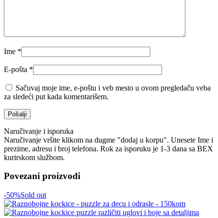
Ime
*
E-pošta
*
Sačuvaj moje ime, e-poštu i veb mesto u ovom pregledaču veba
za sledeći put kada komentarišem.
Naručivanje i isporuka
Naručivanje vršite klikom na dugme "dodaj u korpu". Unesete Ime i
prezime, adresu i broj telefona. Rok za isporuku je 1-3 dana sa BEX
kurirskom službom.
Povezani proizvodi
-50%
Sold out