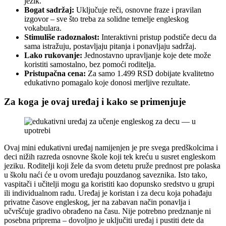
jezik.
Bogat sadržaj:
Uključuje reči, osnovne fraze i pravilan
izgovor – sve što treba za solidne temelje engleskog
vokabulara.
Stimuliše radoznalost:
Interaktivni pristup podstiče decu da
sama istražuju, postavljaju pitanja i ponavljaju sadržaj.
Lako rukovanje:
Jednostavno upravljanje koje dete može
koristiti samostalno, bez pomoći roditelja.
Pristupačna cena:
Za samo 1.499 RSD dobijate kvalitetno
edukativno pomagalo koje donosi merljive rezultate.
Za koga je ovaj uređaj i kako se primenjuje
Ovaj mini edukativni uređaj namijenjen je pre svega predškolcima i
deci nižih razreda osnovne škole koji tek kreću u susret engleskom
jeziku. Roditelji koji žele da svom detetu pruže prednost pre polaska
u školu naći će u ovom uređaju pouzdanog saveznika. Isto tako,
vaspitači i učitelji mogu ga koristiti kao dopunsko sredstvo u grupi
ili individualnom radu. Uređaj je koristan i za decu koja pohađaju
privatne časove engleskog, jer na zabavan način ponavlja i
učvršćuje gradivo obrađeno na času. Nije potrebno predznanje ni
posebna priprema – dovoljno je uključiti uređaj i pustiti dete da