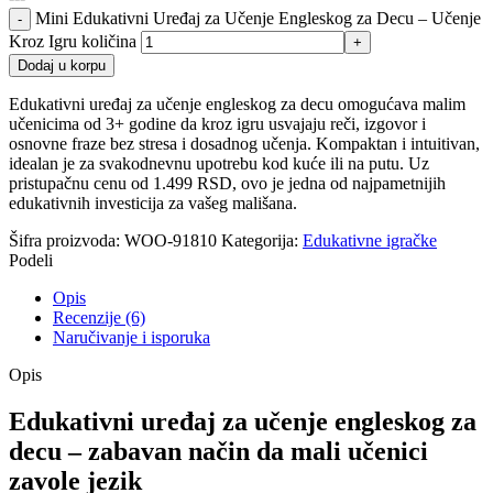
Mini Edukativni Uređaj za Učenje Engleskog za Decu – Učenje
Kroz Igru količina
Dodaj u korpu
Edukativni uređaj za učenje engleskog za decu omogućava malim
učenicima od 3+ godine da kroz igru usvajaju reči, izgovor i
osnovne fraze bez stresa i dosadnog učenja. Kompaktan i intuitivan,
idealan je za svakodnevnu upotrebu kod kuće ili na putu. Uz
pristupačnu cenu od 1.499 RSD, ovo je jedna od najpametnijih
edukativnih investicija za vašeg mališana.
Šifra proizvoda:
WOO-91810
Kategorija:
Edukativne igračke
Podeli
Opis
Recenzije (6)
Naručivanje i isporuka
Opis
Edukativni uređaj za učenje engleskog za
decu – zabavan način da mali učenici
zavole jezik