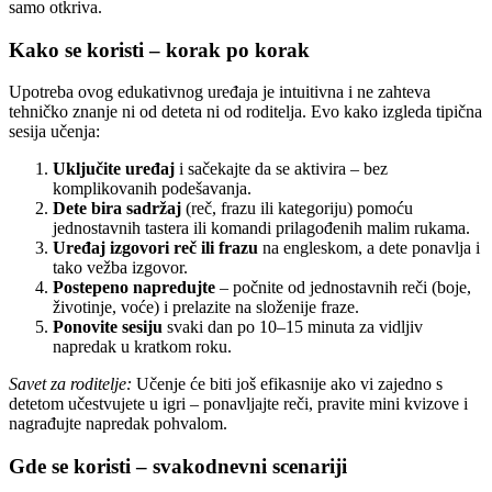
samo otkriva.
Kako se koristi – korak po korak
Upotreba ovog edukativnog uređaja je intuitivna i ne zahteva
tehničko znanje ni od deteta ni od roditelja. Evo kako izgleda tipična
sesija učenja:
Uključite uređaj
i sačekajte da se aktivira – bez
komplikovanih podešavanja.
Dete bira sadržaj
(reč, frazu ili kategoriju) pomoću
jednostavnih tastera ili komandi prilagođenih malim rukama.
Uređaj izgovori reč ili frazu
na engleskom, a dete ponavlja i
tako vežba izgovor.
Postepeno napredujte
– počnite od jednostavnih reči (boje,
životinje, voće) i prelazite na složenije fraze.
Ponovite sesiju
svaki dan po 10–15 minuta za vidljiv
napredak u kratkom roku.
Savet za roditelje:
Učenje će biti još efikasnije ako vi zajedno s
detetom učestvujete u igri – ponavljajte reči, pravite mini kvizove i
nagrađujte napredak pohvalom.
Gde se koristi – svakodnevni scenariji