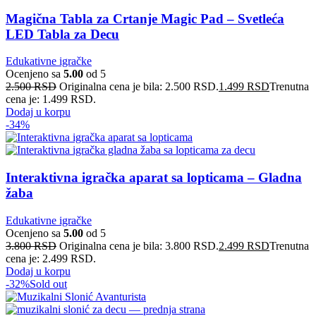
Magična Tabla za Crtanje Magic Pad – Svetleća
LED Tabla za Decu
Edukativne igračke
Ocenjeno sa
5.00
od 5
2.500
RSD
Originalna cena je bila: 2.500 RSD.
1.499
RSD
Trenutna
cena je: 1.499 RSD.
Dodaj u korpu
-34%
Interaktivna igračka aparat sa lopticama – Gladna
žaba
Edukativne igračke
Ocenjeno sa
5.00
od 5
3.800
RSD
Originalna cena je bila: 3.800 RSD.
2.499
RSD
Trenutna
cena je: 2.499 RSD.
Dodaj u korpu
-32%
Sold out