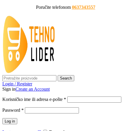
Poručite telefonom
0637343557
Search
Login / Register
Sign in
Create an Account
Korisničko ime ili adresa e-pošte
*
Password
*
Log in