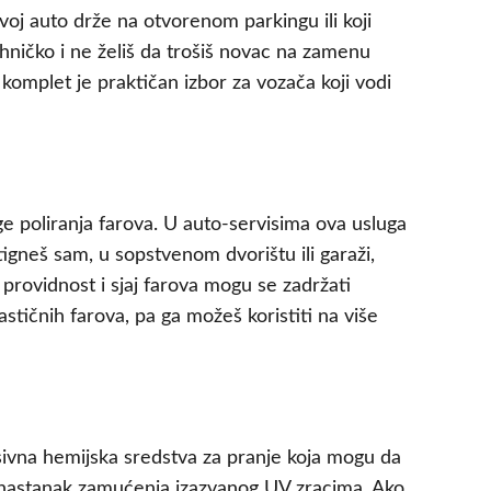
voj auto drže na otvorenom parkingu ili koji
hničko i ne želiš da trošiš novac na zamenu
j komplet je praktičan izbor za vozača koji vodi
e poliranja farova. U auto-servisima ova usluga
igneš sam, u sopstvenom dvorištu ili garaži,
 providnost i sjaj farova mogu se zadržati
tičnih farova, pa ga možeš koristiti na više
esivna hemijska sredstva za pranje koja mogu da
i nastanak zamućenja izazvanog UV zracima. Ako