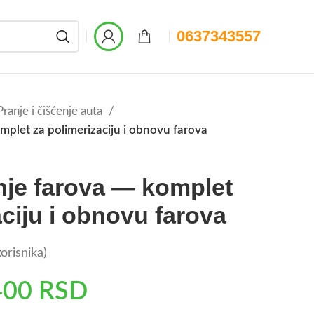
0637343557
Pranje i čišćenje auta
omplet za polimerizaciju i obnovu farova
anje farova — komplet
aciju i obnovu farova
orisnika)
400
RSD