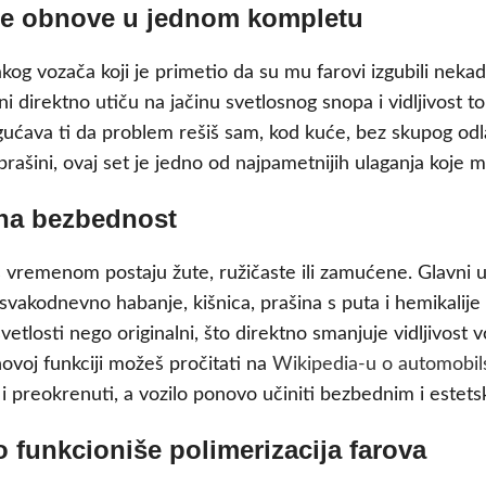
aze obnove u jednom kompletu
kog vozača koji je primetio da su mu farovi izgubili nekadaš
i direktno utiču na jačinu svetlosnog snopa i vidljivost 
ućava ti da problem rešiš sam, kod kuće, bez skupog odla
 prašini, ovaj set je jedno od najpametnijih ulaganja koje
e na bezbednost
 vremenom postaju žute, ružičaste ili zamućene. Glavni u
 i svakodnevno habanje, kišnica, prašina s puta i hemikalij
losti nego originalni, što direktno smanjuje vidljivost v
ovoj funkciji možeš pročitati na
Wikipedia-u o automobil
i preokrenuti, a vozilo ponovo učiniti bezbednim i estetsk
o funkcioniše polimerizacija farova