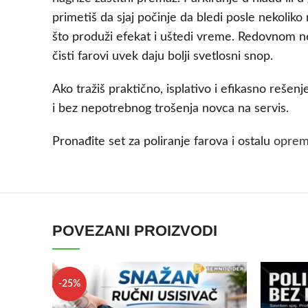
primetiš da sjaj počinje da bledi posle nekol
što produži efekat i uštedi vreme. Redovnom ne
čisti farovi uvek daju bolji svetlosni snop.
Ako tražiš praktično, isplativo i efikasno rešen
i bez nepotrebnog trošenja novca na servis.
Pronađite set za poliranje farova i ostalu
oprem
POVEZANI PROIZVODI
-25%