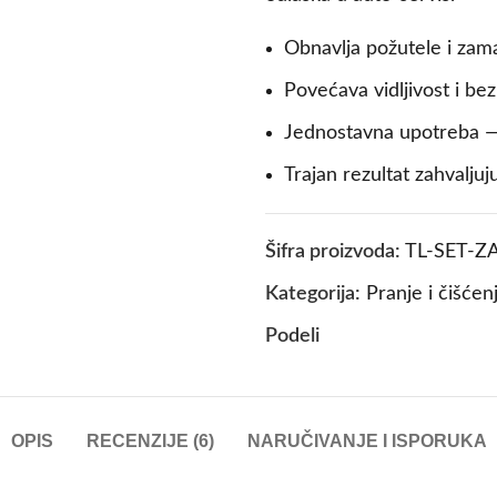
Obnavlja požutele i zam
Povećava vidljivost i be
Jednostavna upotreba —
Trajan rezultat zahvalju
Šifra proizvoda:
TL-SET-Z
Kategorija:
Pranje i čišćen
Podeli
OPIS
RECENZIJE (6)
NARUČIVANJE I ISPORUKA