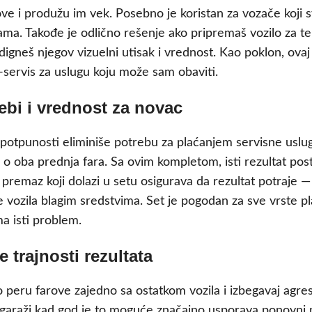
ove i produžu im vek. Posebno je koristan za vozače koji s
ama. Takođe je odlično rešenje ako pripremaš vozilo za te
podigneš njegov vizuelni utisak i vrednost. Kao poklon, ova
o-servis za uslugu koju može sam obaviti.
bi i vrednost za novac
 potpunosti eliminiše potrebu za plaćanjem servisne uslug
 o oba prednja fara. Sa ovim kompletom, isti rezultat post
 premaz koji dolazi u setu osigurava da rezultat potraje —
ozila blagim sredstvima. Set je pogodan za sve vrste plas
ima isti problem.
 trajnosti rezultata
no peru farove zajedno sa ostatkom vozila i izbegavaj agr
i u garaži kad god je to moguće značajno usporava ponovn