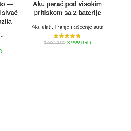
uto —
Aku perač pod visokim
isivač
pritiskom sa 2 baterije
zila
Aku alati
,
Pranje i čišćenje auta
ta
3.999
RSD
7.000
RSD
D
DODAJ U KORPU
Pre
4u1 