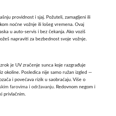
nju providnost i sjaj. Požuteli, zamagljeni ili
tokom noćne vožnje ili lošeg vremena. Ovaj
ska u auto-servis i bez čekanja. Ako voziš
 možeš napraviti za bezbednost svoje vožnje.
zrok je UV zračenje sunca koje razgrađuje
e iz okoline. Posledica nije samo ružan izgled —
ozača i povećava rizik u saobraćaju. Više o
skim farovima i održavanju
. Redovnom negom i
i privlačnim.