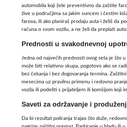
automobila koji žele preventivno da zaštite far
žive u područjima sa jakim suncem i čestim kiš
farova, ili ako planiraš prodaju auta i želiš da 
računa o svom vozilu, a ne želi da preplati aut
Prednosti u svakodnevnoj upotre
Jedna od najvećih prednosti ovog seta je što u
može biti relativno skupa, pogotovo ako se radi
bez čekanja i bez dogovaranja termina. Zaštitni
mesecima uz pravilnu primenu i redovno pranje v
vozila ili podeliti s prijateljem ili komšijom koji 
Saveti za održavanje i produženje
Da bi rezultat poliranja trajao što duže, redov
nagrize zaštitni premaz. Parkiranje u hladu il