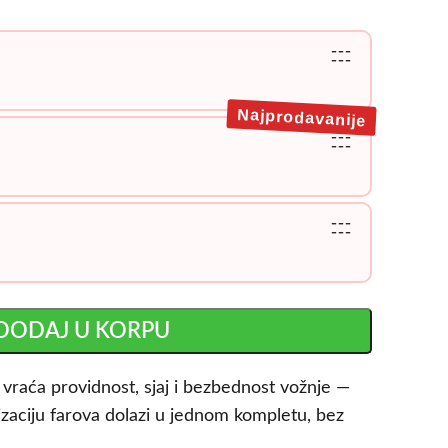
---
---
Najprodavanije
---
---
---
---
DODAJ U KORPU
i vraća providnost, sjaj i bezbednost vožnje —
rizaciju farova dolazi u jednom kompletu, bez