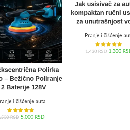
Jak usisivač za a
kompaktan ručni us
za unutrašnjost vo
Pranje i čišćenje au
1.300
RS
1.430
RSD
DODAJ U KORPU
kscentrična Polirka
o – Bežično Poliranje
 2 Baterije 128V
ranje i čišćenje auta
5.000
RSD
.500
RSD
DODAJ U KORPU