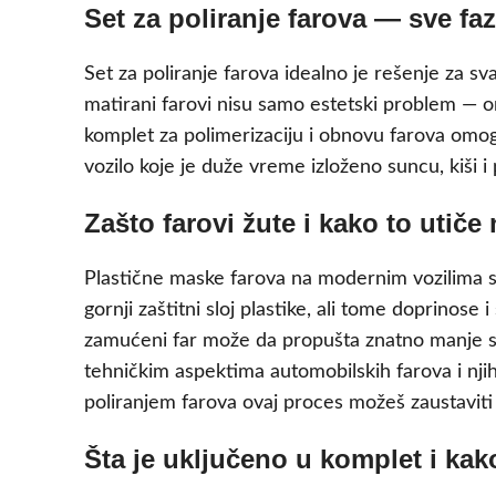
Set za poliranje farova — sve f
Set za poliranje farova idealno je rešenje za sva
matirani farovi nisu samo estetski problem — on
komplet za polimerizaciju i obnovu farova omog
vozilo koje je duže vreme izloženo suncu, kiši i
Zašto farovi žute i kako to utič
Plastične maske farova na modernim vozilima s
gornji zaštitni sloj plastike, ali tome doprinose
zamućeni far može da propušta znatno manje svet
tehničkim aspektima automobilskih farova i njih
poliranjem farova ovaj proces možeš zaustaviti 
Šta je uključeno u komplet i kak