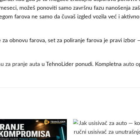
iko meseci, možeš ponoviti samo završnu fazu nanošenja 
gom farova ne samo da čuvaš izgled vozila već i aktivno 
je za obnovu farova, set za poliranje farova je pravi izbor
u za pranje auta
u TehnoLider ponudi. Kompletna
auto 