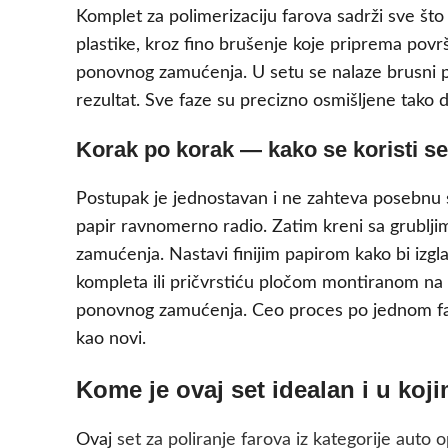
Komplet za polimerizaciju farova sadrži sve što
plastike, kroz fino brušenje koje priprema povr
ponovnog zamućenja. U setu se nalaze brusni papi
rezultat. Sve faze su precizno osmišljene tako
Korak po korak — kako se koristi set
Postupak je jednostavan i ne zahteva posebnu s
papir ravnomerno radio. Zatim kreni sa grubljim
zamućenja. Nastavi finijim papirom kako bi izgla
kompleta ili pričvrstiću pločom montiranom na bu
ponovnog zamućenja. Ceo proces po jednom faru t
kao novi.
Kome je ovaj set idealan i u koji
Ovaj
set za poliranje farova iz kategorije auto