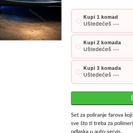
Kupi 1 komad
Uštedećeš
---
Kupi 2 komada
Uštedećeš
---
Kupi 3 komada
Uštedećeš
---
Set za poliranje farova koj
sve što ti treba za polime
odlaska u auto-servis.