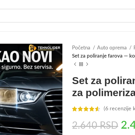
Početna
Auto oprema
Set za poliranje farova — k
Set za polir
za polimeriz
(
6
recenzije k
2.
2.640
RSD