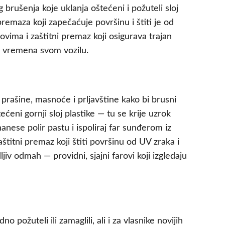
brušenja koje uklanja oštećeni i požuteli sloj
remaza koji zapečaćuje površinu i štiti je od
ovima i zaštitni premaz koji osigurava trajan
o vremena svom vozilu.
prašine, masnoće i prljavštine kako bi brusni
eni gornji sloj plastike — tu se krije uzrok
anese polir pastu i ispoliraj far sunđerom iz
štitni premaz koji štiti površinu od UV zraka i
v odmah — providni, sjajni farovi koji izgledaju
dno požuteli ili zamaglili, ali i za vlasnike novijih