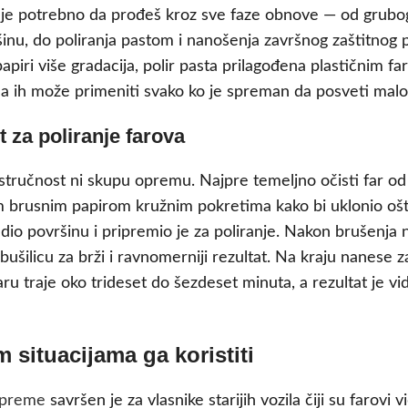
 je potrebno da prođeš kroz sve faze obnove — od grubog 
šinu, do poliranja pastom i nanošenja završnog zaštitnog p
ri više gradacija, polir pasta prilagođena plastičnim far
 da ih može primeniti svako ko je spreman da posveti mal
 za poliranje farova
tručnost ni skupu opremu. Najpre temeljno očisti far od 
 brusnim papirom kružnim pokretima kako bi uklonio ošteć
dio površinu i pripremio je za poliranje. Nakon brušenja n
šilicu za brži i ravnomerniji rezultat. Na kraju nanese za
raje oko trideset do šezdeset minuta, a rezultat je vidlji
m situacijama ga koristiti
 opreme
savršen je za vlasnike starijih vozila čiji su farovi vi