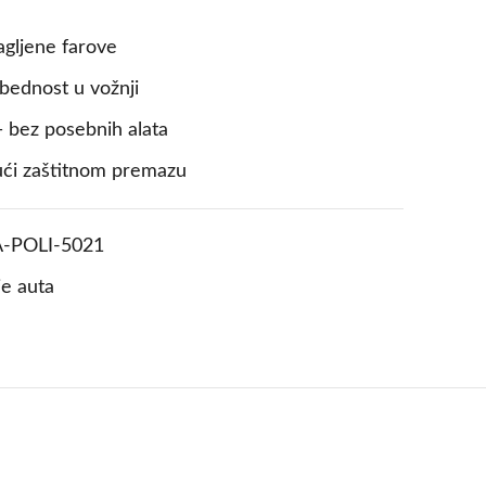
agljene farove
zbednost u vožnji
 bez posebnih alata
jući zaštitnom premazu
A-POLI-5021
je auta