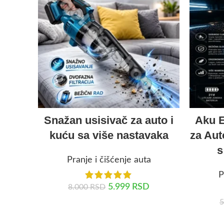
Snažan usisivač za auto i
Aku E
kuću sa više nastavaka
za Aut
s
Pranje i čišćenje auta
P
5.999
RSD
8.000
RSD
5
DODAJ U KORPU