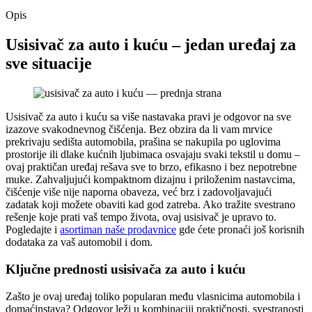
Opis
Usisivač za auto i kuću – jedan uređaj za
sve situacije
Usisivač za auto i kuću sa više nastavaka pravi je odgovor na sve
izazove svakodnevnog čišćenja. Bez obzira da li vam mrvice
prekrivaju sedišta automobila, prašina se nakupila po uglovima
prostorije ili dlake kućnih ljubimaca osvajaju svaki tekstil u domu –
ovaj praktičan uređaj rešava sve to brzo, efikasno i bez nepotrebne
muke. Zahvaljujući kompaktnom dizajnu i priloženim nastavcima,
čišćenje više nije naporna obaveza, već brz i zadovoljavajući
zadatak koji možete obaviti kad god zatreba. Ako tražite svestrano
rešenje koje prati vaš tempo života, ovaj usisivač je upravo to.
Pogledajte i
asortiman naše prodavnice
gde ćete pronaći još korisnih
dodataka za vaš automobil i dom.
Ključne prednosti usisivača za auto i kuću
Zašto je ovaj uređaj toliko popularan među vlasnicima automobila i
domaćinstava? Odgovor leži u kombinaciji praktičnosti, svestranosti