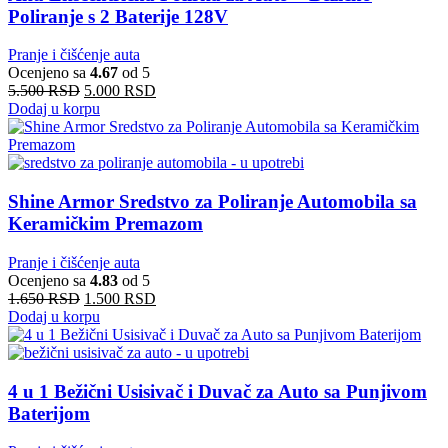
Poliranje s 2 Baterije 128V
Pranje i čišćenje auta
Ocenjeno sa
4.67
od 5
5.500
RSD
5.000
RSD
Dodaj u korpu
Shine Armor Sredstvo za Poliranje Automobila sa
Keramičkim Premazom
Pranje i čišćenje auta
Ocenjeno sa
4.83
od 5
1.650
RSD
1.500
RSD
Dodaj u korpu
4 u 1 Bežični Usisivač i Duvač za Auto sa Punjivom
Baterijom