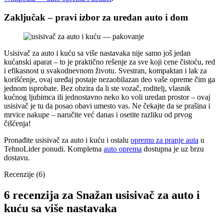
Zaključak – pravi izbor za uredan auto i dom
Usisivač za auto i kuću sa više nastavaka nije samo još jedan
kućanski aparat – to je praktično rešenje za sve koji cene čistoću, red
i efikasnost u svakodnevnom životu. Svestran, kompaktan i lak za
korišćenje, ovaj uređaj postaje nezaobilazan deo vaše opreme čim ga
jednom isprobate. Bez obzira da li ste vozač, roditelj, vlasnik
kućnog ljubimca ili jednostavno neko ko voli uredan prostor – ovaj
usisivač je tu da posao obavi umesto vas. Ne čekajte da se prašina i
mrvice nakupe – naručite već danas i osetite razliku od prvog
čišćenja!
Pronađite usisivač za auto i kuću i ostalu
opremu za pranje auta
u
TehnoLider ponudi. Kompletna
auto oprema
dostupna je uz brzu
dostavu.
Recenzije (6)
6 recenzija za
Snažan usisivač za auto i
kuću sa više nastavaka