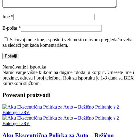
Ime
*
E-pošta
*
Sačuvaj moje ime, e-poštu i veb mesto u ovom pregledaču veba
za sledeći put kada komentarišem.
Naručivanje i isporuka
Naručivanje vršite klikom na dugme "dodaj u korpu". Unesete Ime i
prezime, adresu i broj telefona. Rok za isporuku je 1-3 dana sa BEX
kurirskom službom.
Povezani proizvodi
Aku Ekscentrična Polirka za Auto – Bežično