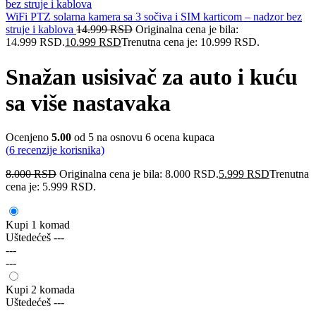
WiFi PTZ solarna kamera sa 3 sočiva i SIM karticom – nadzor bez
struje i kablova
14.999
RSD
Originalna cena je bila:
14.999 RSD.
10.999
RSD
Trenutna cena je: 10.999 RSD.
Snažan usisivač za auto i kuću
sa više nastavaka
Ocenjeno
5.00
od 5 na osnovu
6
ocena kupaca
(
6
recenzije korisnika)
8.000
RSD
Originalna cena je bila: 8.000 RSD.
5.999
RSD
Trenutna
cena je: 5.999 RSD.
Kupi 1 komad
Uštedećeš
---
---
---
Kupi 2 komada
Uštedećeš
---
---