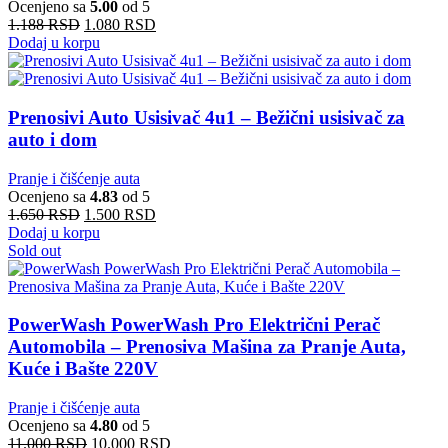
Ocenjeno sa
5.00
od 5
1.188
RSD
1.080
RSD
Dodaj u korpu
Prenosivi Auto Usisivač 4u1 – Bežični usisivač za
auto i dom
Pranje i čišćenje auta
Ocenjeno sa
4.83
od 5
1.650
RSD
1.500
RSD
Dodaj u korpu
Sold out
PowerWash PowerWash Pro Električni Perač
Automobila – Prenosiva Mašina za Pranje Auta,
Kuće i Bašte 220V
Pranje i čišćenje auta
Ocenjeno sa
4.80
od 5
11.000
RSD
10.000
RSD