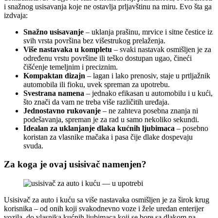
i snažnog usisavanja koje ne ostavlja prljavštinu na miru. Evo šta ga
izdvaja:
Snažno usisavanje
– uklanja prašinu, mrvice i sitne čestice iz
svih vrsta površina bez višestrukog prelaženja.
Više nastavaka u kompletu
– svaki nastavak osmišljen je za
određenu vrstu površine ili teško dostupan ugao, čineći
čišćenje temeljnim i preciznim.
Kompaktan dizajn
– lagan i lako prenosiv, staje u prtljažnik
automobila ili fioku, uvek spreman za upotrebu.
Svestrana namena
– jednako efikasan u automobilu i u kući,
što znači da vam ne treba više različitih uređaja.
Jednostavno rukovanje
– ne zahteva posebna znanja ni
podešavanja, spreman je za rad u samo nekoliko sekundi.
Idealan za uklanjanje dlaka kućnih ljubimaca
– posebno
koristan za vlasnike mačaka i pasa čije dlake dospevaju
svuda.
Za koga je ovaj usisivač namenjen?
Usisivač za auto i kuću sa više nastavaka osmišljen je za širok krug
korisnika – od onih koji svakodnevno voze i žele uredan enterijer
vozila, do vlasnika kućnih ljubimaca koji se bore sa dlakom na