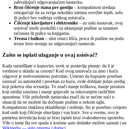
zahvaljujući odgovarajućem nastavku.
Brzo čišćenje stana pre gostiju
– kompaktnost uređaja
omogućuje da za svega nekoliko minuta osvežite tepih, sofu
ili police bez vađenja velikog usisivača.
Čišćenje klavijature i elektronike
– uz uski nastavak, ovaj
usisivač može poslužiti i za uklanjanje prašine sa tastature
računara ili police sa knjigama.
Terasa i balkon
– sitni ostaci lišća, pesca ili prašine na podu
terase brzo nestaju uz odgovarajući nastavak.
Zašto se isplati ulaganje u ovaj usisivač?
Kada razmišljate o kupovini, uvek se postavlja pitanje: da li je
vrednost u skladu sa cenom? Kod ovog usisivača za auto i kuću
odgovor je nedvosmisleno potvrdan. Umesto da kupujete poseban
usisivač za automobil i poseban za kuću, ovde dobijate jedan uređaj
koji pokriva oba scenarija. To znači manje troškova, manje prostora
koji uređaj zauzima i manje gnjavaže sa rukovanjem različitim
aparatima. Više priloženih nastavaka znači da se nećete naći u
situaciji da ne možete da dočepate prašine u nekom uglu.
Kompaktnost olakšava skladištenje i nošenje, što je posebno cenjeno
kod onih koji čišćenje obavljaju i van kuće. Sve u svemu, ovo je
pametna investicija koja se brzo isplati kroz svakodnevnu upotrebu.
Više o tome šta sve spada u korisne auto dodatke možete saznati i na
Wikipedia — auto oprema i dodaci
.