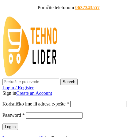
Poručite telefonom
0637343557
Search
Login / Register
Sign in
Create an Account
Korisničko ime ili adresa e-pošte
*
Password
*
Log in