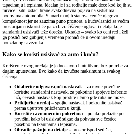
tapaciranju i tepisima. Idealan je i za roditelje male dece kod kojih su
mrvice i sitni ostaci hrane svakodnevna pojava na sedištima i
podovima automobila. Stanari manjih stanova ceniće njegovu
kompaktnost jer ne zauzima puno prostora, a kućevlasnici sa većim
prostorijama iskoristiće ga za brzo čišćenje uglova i detalja koje
standardni usisivači teže dosežu. Ukratko – svako ko ceni red i želi
ga postići bez gubljenja vremena pronaći će u ovom uređaju
pouzdanog saveznika.
Kako se koristi usisivač za auto i kuću?
Korišćenje ovog uređaja je jednostavno i intuitivno, bez potrebe za
dugim uputstvima. Evo kako da izvučete maksimum iz svakog
čišćenja:
Odaberite odgovarajući nastavak
– za ravne površine
koristite standardni nastavak, za pukotine i spojeve izaberite
uži, cevasti nastavak koji prodire i tamo gde ruka ne može.
Priključite uređaj
– spojite nastavak i pokrenite usisivač
prema uputstvu priloženom u kutiji.
Koristite ravnomernim pokretima
– polako prelazite po
površini kako bi usisivač stigao da pohvata sve čestice,
posebno na tkaninama i tepisima.
Obratite pažnju na detalje
– prostor ispod sedišta,