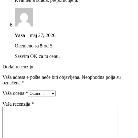
Kvalitetna izrada, preporučujem.
Vasa
–
maj 27, 2026
Ocenjeno sa
5
od 5
Sasvim OK za tu cenu.
Dodaj recenziju
Vaša adresa e-pošte neće biti objavljena.
Neophodna polja su
označena
*
Vaša ocena
*
Vaša recenzija
*