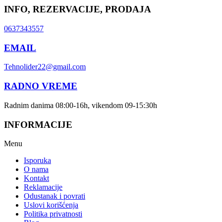
INFO, REZERVACIJE, PRODAJA
0637343557
EMAIL
Tehnolider22@gmail.com
RADNO VREME
Radnim danima 08:00-16h, vikendom 09-15:30h
INFORMACIJE
Menu
Isporuka
O nama
Kontakt
Reklamacije
Odustanak i povrati
Uslovi korišćenja
Politika privatnosti