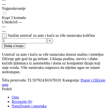
---
Najprodavanije
Kupi 3 komada
Uštedećeš
---
---
---
Snažan usisivač za auto i kuću sa više nastavaka količina
Dodaj u korpu
Usisivač za auto i kuću sa više nastavaka donosi snažno i temeljno
čišćenje gde god da ga trebate. Uklanja prašinu, mrvice i dlake
kućnih ljubimaca iz automobila i doma uz kompaktni dizajn koji
staje svuda. Više nastavaka osigurava da nijedan ugao ne ostane
nedostupan.
Šifra proizvoda:
TL597924361678101
Kategorija:
Pranje i čišćenje
auta
Podeli
Opis
Recenzije (6)
Naručivanje i isporuka