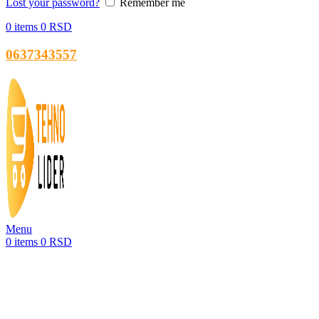
Lost your password?
Remember me
0
items
0
RSD
0637343557
Menu
0
items
0
RSD
-25%