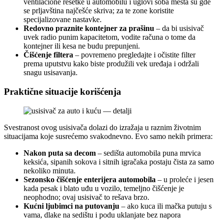
ventilacione rešetke u automobilu i uglovi soba mesta su gde
se prljavština najčešće skriva; za te zone koristite
specijalizovane nastavke.
Redovno praznite kontejner za prašinu
– da bi usisivač
uvek radio punim kapacitetom, vodite računa o tome da
kontejner ili kesa ne budu prepunjeni.
Čišćenje filtera
– povremeno pregledajte i očistite filter
prema uputstvu kako biste produžili vek uređaja i održali
snagu usisavanja.
Praktične situacije korišćenja
Svestranost ovog usisivača dolazi do izražaja u raznim životnim
situacijama koje susrećemo svakodnevno. Evo samo nekih primera:
Nakon puta sa decom
– sedišta automobila puna mrvica
keksića, sipanih sokova i sitnih igračaka postaju čista za samo
nekoliko minuta.
Sezonsko čišćenje enterijera automobila
– u proleće i jesen
kada pesak i blato uđu u vozilo, temeljno čišćenje je
neophodno; ovaj usisivač to rešava brzo.
Kućni ljubimci na putovanju
– ako kuca ili mačka putuju s
vama, dlake na sedištu i podu uklanjate bez napora