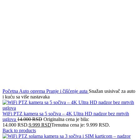
Click to enlarge
Početna
Auto oprema
Pranje i čišćenje auta
Snažan usisivač za auto
i kuću sa više nastavaka
WiFi PTZ kamera sa 5 sočiva – 4K Ultra HD nadzor bez mrtvih
uglova
14.000
RSD
Originalna cena je bila:
14.000 RSD.
9.999
RSD
Trenutna cena je: 9.999 RSD.
Back to products