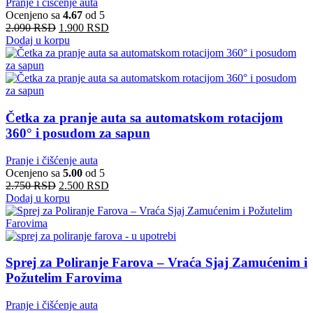
Pranje i čišćenje auta
Ocenjeno sa
4.67
od 5
2.090
RSD
1.900
RSD
Dodaj u korpu
Četka za pranje auta sa automatskom rotacijom
360° i posudom za sapun
Pranje i čišćenje auta
Ocenjeno sa
5.00
od 5
2.750
RSD
2.500
RSD
Dodaj u korpu
Sprej za Poliranje Farova – Vraća Sjaj Zamućenim i
Požutelim Farovima
Pranje i čišćenje auta