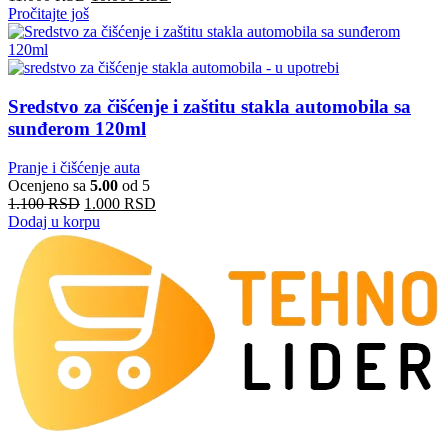
Pročitajte još
Sredstvo za čišćenje i zaštitu stakla automobila sa
sunđerom 120ml
Pranje i čišćenje auta
Ocenjeno sa
5.00
od 5
1.100
RSD
1.000
RSD
Dodaj u korpu