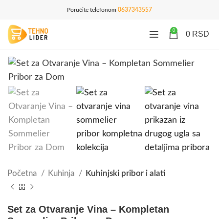
Poručite telefonom
0637343557
0
0
RSD
Početna
Kuhinja
Kuhinjski pribor i alati
Set za Otvaranje Vina – Kompletan