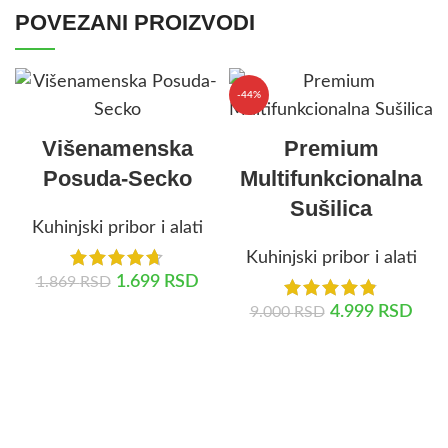
POVEZANI PROIZVODI
-44%
Višenamenska
Premium
Posuda-Secko
Multifunkcionalna
Sušilica
Kuhinjski pribor i alati
Kuhinjski pribor i alati
1.699
RSD
1.869
RSD
4.999
RSD
9.000
RSD
DODAJ U KORPU
DODAJ U KORPU