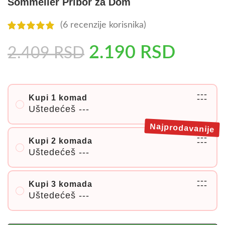
Sommelier Pribor za Dom
(
6
recenzije korisnika)
2.190
RSD
2.409
RSD
---
Kupi 1 komad
---
Uštedećeš
---
Najprodavanije
---
Kupi 2 komada
---
Uštedećeš
---
---
Kupi 3 komada
---
Uštedećeš
---