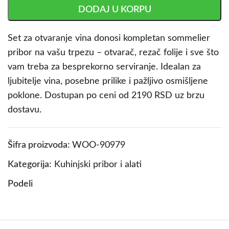
DODAJ U KORPU
Set za otvaranje vina donosi kompletan sommelier
pribor na vašu trpezu – otvarač, rezač folije i sve što
vam treba za besprekorno serviranje. Idealan za
ljubitelje vina, posebne prilike i pažljivo osmišljene
poklone. Dostupan po ceni od 2190 RSD uz brzu
dostavu.
Šifra proizvoda:
WOO-90979
Kategorija:
Kuhinjski pribor i alati
Podeli