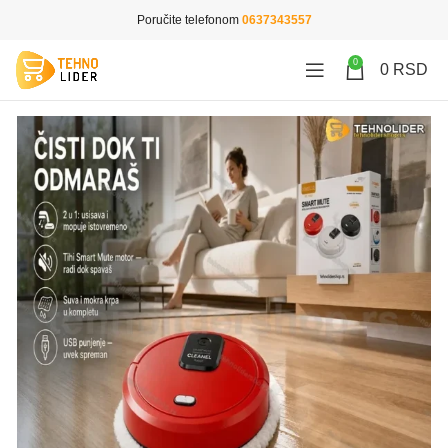
Poručite telefonom
0637343557
0
0
RSD