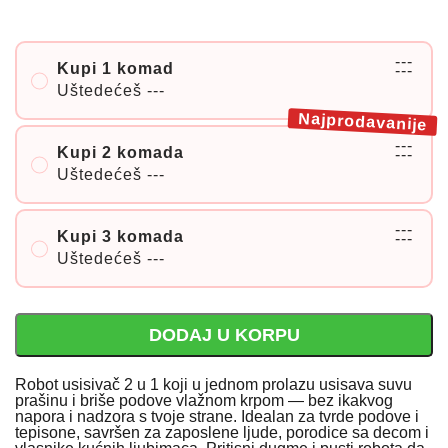
---
Kupi 1 komad
---
Uštedećeš
---
Najprodavanije
---
Kupi 2 komada
---
Uštedećeš
---
---
Kupi 3 komada
---
Uštedećeš
---
DODAJ U KORPU
Robot usisivač 2 u 1 koji u jednom prolazu usisava suvu
prašinu i briše podove vlažnom krpom — bez ikakvog
napora i nadzora s tvoje strane. Idealan za tvrde podove i
tepisone, savršen za zaposlene ljude, porodice sa decom i