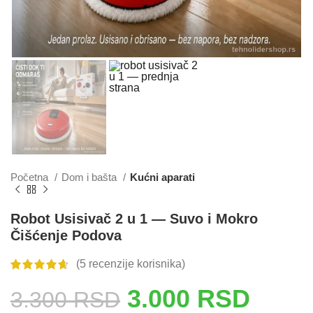
Početna
Dom i bašta
Kućni aparati
Robot Usisivač 2 u 1 — Suvo i Mokro
Čišćenje Podova
(
5
recenzije korisnika)
3.000
RSD
3.300
RSD