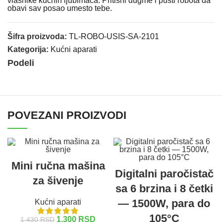
vlasnike kućnih ljubimaca. Pritisni dugme i pusti robota da
obavi sav posao umesto tebe.
Šifra proizvoda:
TL-ROBO-USIS-SA-2101
Kategorija:
Kućni aparati
Podeli
POVEZANI PROIZVODI
Mini ručna mašina
Digitalni paročistač
za šivenje
sa 6 brzina i 8 četki
— 1500W, para do
Kućni aparati
105°C
1.300
RSD
1.430
RSD