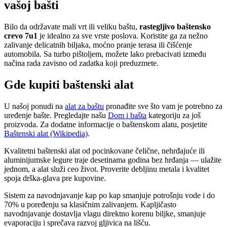
vašoj bašti
Bilo da održavate mali vrt ili veliku baštu,
rastegljivo baštensko
crevo 7u1
je idealno za sve vrste poslova. Koristite ga za nežno
zalivanje delicatnih biljaka, moćno pranje terasa ili čišćenje
automobila. Sa turbo pištoljem, možete lako prebacivati između
načina rada zavisno od zadatka koji preduzmete.
Gde kupiti baštenski alat
U našoj ponudi na
alat za baštu
pronađite sve što vam je potrebno za
uređenje bašte. Pregledajte našu
Dom i bašta
kategoriju za još
proizvoda. Za dodatne informacije o baštenskom alatu, posjetite
Baštenski alat (Wikipedia)
.
Kvalitetni baštenski alat od pocinkovane čelične, nehrđajuće ili
aluminijumske legure traje desetinama godina bez hrđanja — ulažite
jednom, a alat služi ceo život. Proverite debljinu metala i kvalitet
spoja drška-glava pre kupovine.
Sistem za navodnjavanje kap po kap smanjuje potrošnju vode i do
70% u poređenju sa klasičnim zalivanjem. Kapljičasto
navodnjavanje dostavlja vlagu direktno korenu biljke, smanjuje
evaporaciju i sprečava razvoj gljivica na lišću.