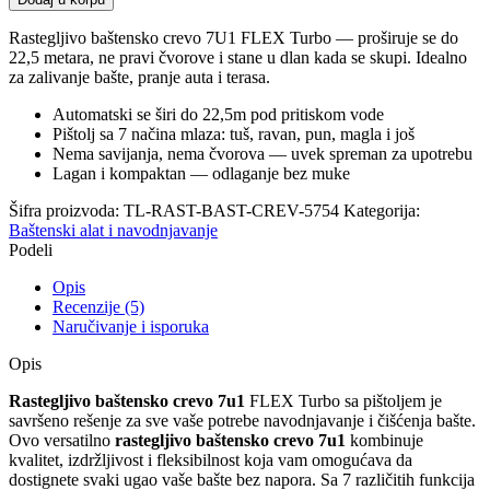
Rastegljivo baštensko crevo 7U1 FLEX Turbo — proširuje se do
22,5 metara, ne pravi čvorove i stane u dlan kada se skupi. Idealno
za zalivanje bašte, pranje auta i terasa.
Automatski se širi do 22,5m pod pritiskom vode
Pištolj sa 7 načina mlaza: tuš, ravan, pun, magla i još
Nema savijanja, nema čvorova — uvek spreman za upotrebu
Lagan i kompaktan — odlaganje bez muke
Šifra proizvoda:
TL-RAST-BAST-CREV-5754
Kategorija:
Baštenski alat i navodnjavanje
Podeli
Opis
Recenzije (5)
Naručivanje i isporuka
Opis
Rastegljivo baštensko crevo 7u1
FLEX Turbo sa pištoljem je
savršeno rešenje za sve vaše potrebe navodnjavanje i čišćenja bašte.
Ovo versatilno
rastegljivo baštensko crevo 7u1
kombinuje
kvalitet, izdržljivost i fleksibilnost koja vam omogućava da
dostignete svaki ugao vaše bašte bez napora. Sa 7 različitih funkcija