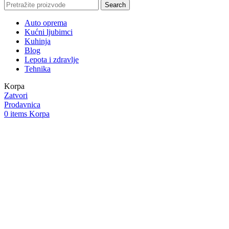
Search
Auto oprema
Kućni ljubimci
Kuhinja
Blog
Lepota i zdravlje
Tehnika
Korpa
Zatvori
Prodavnica
0
items
Korpa