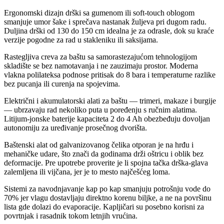
Ergonomski dizajn drški sa gumenom ili soft-touch oblogom
smanjuje umor šake i sprečava nastanak žuljeva pri dugom radu.
Duljina drški od 130 do 150 cm idealna je za odrasle, dok su kraće
verzije pogodne za rad u stakleniku ili saksijama.
Rastegljiva creva za baštu sa samorastezajućom tehnologijom
skladište se bez namotavanja i ne zauzimaju prostor. Moderna
vlakna polilateksa podnose pritisak do 8 bara i temperaturne razlike
bez pucanja ili curenja na spojevima.
Električni i akumulatorski alati za baštu — trimeri, makaze i burgije
— ubrzavaju rad nekoliko puta u poređenju s ručnim alatima.
Litijum-jonske baterije kapaciteta 2 do 4 Ah obezbeđuju dovoljan
autonomiju za uređivanje prosečnog dvorišta.
Baštenski alat od galvanizovanog čelika otporan je na hrđu i
mehaničke udare, što znači da godinama drži oštricu i oblik bez
deformacije. Pre upotrebe proverite je li spojna tačka drška-glava
zalemljena ili vijčana, jer je to mesto najčešćeg loma.
Sistemi za navodnjavanje kap po kap smanjuju potrošnju vode do
70% jer vlagu dostavljaju direktno korenu biljke, a ne na površinu
lista gde dolazi do evaporacije. Kapljičari su posebno korisni za
povrtnjak i rasadnik tokom letnjih vrućina.