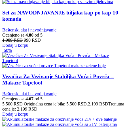
Set za NAVODNJAVANJE biljaka kap po kap 10
komada
Baštenski alat i navodnjavanje
Ocenjeno sa
4.80
od 5
1.089
RSD
990
RSD
Dodaj u korpu
-60%
Vezačica Za Vezivanje Stabiljka Voća i Povrća –
Makaze Tapetool
Baštenski alat i navodnjavanje
Ocenjeno sa
4.67
od 5
5.500
RSD
Originalna cena je bila: 5.500 RSD.
2.199
RSD
Trenutna
cena je: 2.199 RSD.
Dodaj u korpu