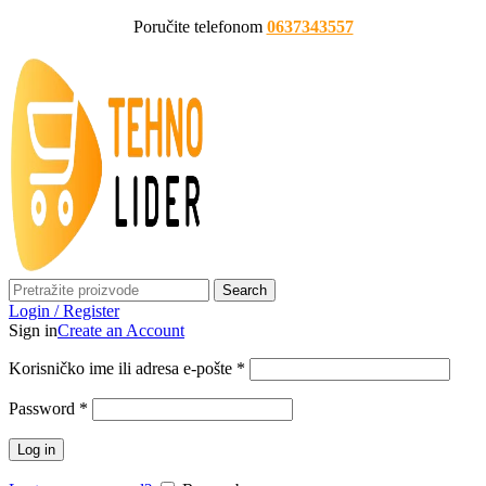
Poručite telefonom
0637343557
Search
Login / Register
Sign in
Create an Account
Korisničko ime ili adresa e-pošte
*
Password
*
Log in