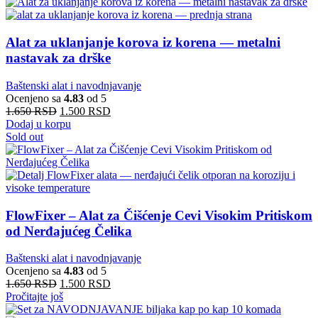
Alat za uklanjanje korova iz korena — metalni
nastavak za drške
Baštenski alat i navodnjavanje
Ocenjeno sa
4.83
od 5
1.650
RSD
1.500
RSD
Dodaj u korpu
Sold out
FlowFixer – Alat za Čišćenje Cevi Visokim Pritiskom
od Nerđajućeg Čelika
Baštenski alat i navodnjavanje
Ocenjeno sa
4.83
od 5
1.650
RSD
1.500
RSD
Pročitajte još