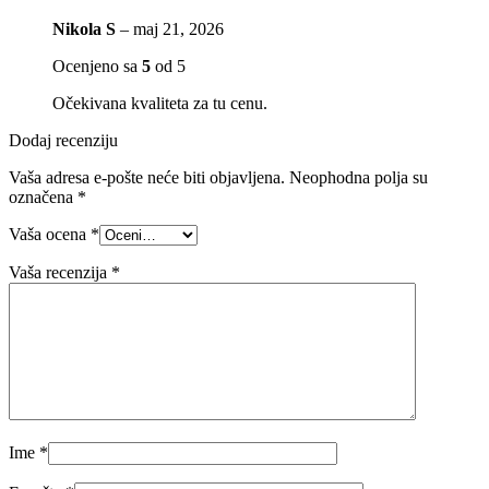
Nikola S
–
maj 21, 2026
Ocenjeno sa
5
od 5
Očekivana kvaliteta za tu cenu.
Dodaj recenziju
Vaša adresa e-pošte neće biti objavljena.
Neophodna polja su
označena
*
Vaša ocena
*
Vaša recenzija
*
Ime
*