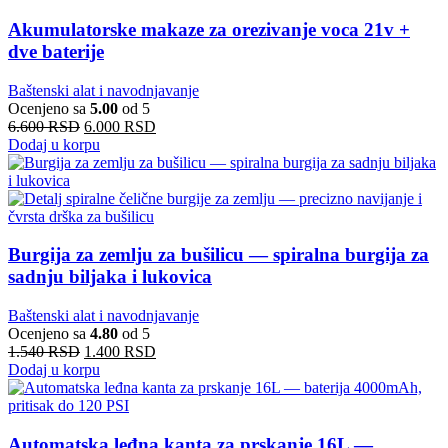
Akumulatorske makaze za orezivanje voca 21v +
dve baterije
Baštenski alat i navodnjavanje
Ocenjeno sa
5.00
od 5
6.600
RSD
6.000
RSD
Dodaj u korpu
Burgija za zemlju za bušilicu — spiralna burgija za
sadnju biljaka i lukovica
Baštenski alat i navodnjavanje
Ocenjeno sa
4.80
od 5
1.540
RSD
1.400
RSD
Dodaj u korpu
Automatska leđna kanta za prskanje 16L —