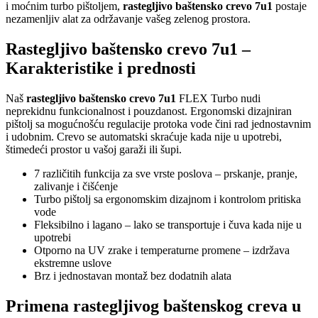
i moćnim turbo pištoljem,
rastegljivo baštensko crevo 7u1
postaje
nezamenljiv alat za održavanje vašeg zelenog prostora.
Rastegljivo baštensko crevo 7u1 –
Karakteristike i prednosti
Naš
rastegljivo baštensko crevo 7u1
FLEX Turbo nudi
neprekidnu funkcionalnost i pouzdanost. Ergonomski dizajniran
pištolj sa mogućnošću regulacije protoka vode čini rad jednostavnim
i udobnim. Crevo se automatski skraćuje kada nije u upotrebi,
štimedeći prostor u vašoj garaži ili šupi.
7 različitih funkcija za sve vrste poslova – prskanje, pranje,
zalivanje i čišćenje
Turbo pištolj sa ergonomskim dizajnom i kontrolom pritiska
vode
Fleksibilno i lagano – lako se transportuje i čuva kada nije u
upotrebi
Otporno na UV zrake i temperaturne promene – izdržava
ekstremne uslove
Brz i jednostavan montaž bez dodatnih alata
Primena rastegljivog baštenskog creva u