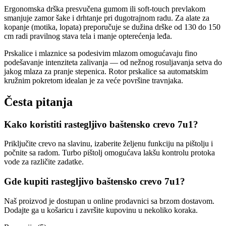
Ergonomska drška presvučena gumom ili soft-touch prevlakom
smanjuje zamor šake i drhtanje pri dugotrajnom radu. Za alate za
kopanje (motika, lopata) preporučuje se dužina drške od 130 do 150
cm radi pravilnog stava tela i manje opterećenja leđa.
Prskalice i mlaznice sa podesivim mlazom omogućavaju fino
podešavanje intenziteta zalivanja — od nežnog rosuljavanja setva do
jakog mlaza za pranje stepenica. Rotor prskalice sa automatskim
kružnim pokretom idealan je za veće površine travnjaka.
Česta pitanja
Kako koristiti rastegljivo baštensko crevo 7u1?
Priključite crevo na slavinu, izaberite željenu funkciju na pištolju i
počnite sa radom. Turbo pištolj omogućava lakšu kontrolu protoka
vode za različite zadatke.
Gde kupiti rastegljivo baštensko crevo 7u1?
Naš proizvod je dostupan u online prodavnici sa brzom dostavom.
Dodajte ga u košaricu i završite kupovinu u nekoliko koraka.