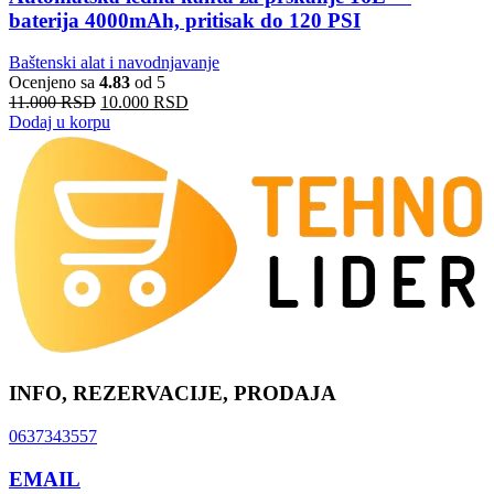
baterija 4000mAh, pritisak do 120 PSI
Baštenski alat i navodnjavanje
Ocenjeno sa
4.83
od 5
11.000
RSD
10.000
RSD
Dodaj u korpu
INFO, REZERVACIJE, PRODAJA
0637343557
EMAIL