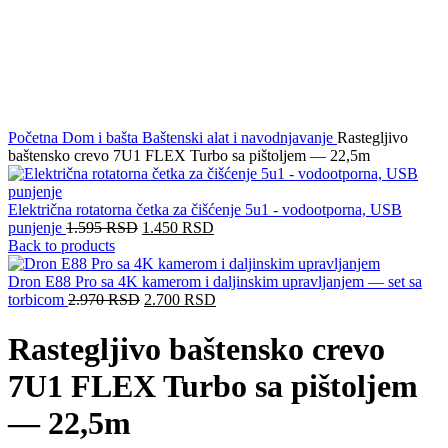
Click to enlarge
Početna
Dom i bašta
Baštenski alat i navodnjavanje
Rastegljivo
baštensko crevo 7U1 FLEX Turbo sa pištoljem — 22,5m
Električna rotatorna četka za čišćenje 5u1 - vodootporna, USB
punjenje
1.595
RSD
1.450
RSD
Back to products
Dron E88 Pro sa 4K kamerom i daljinskim upravljanjem — set sa
torbicom
2.970
RSD
2.700
RSD
Rastegljivo baštensko crevo
7U1 FLEX Turbo sa pištoljem
— 22,5m