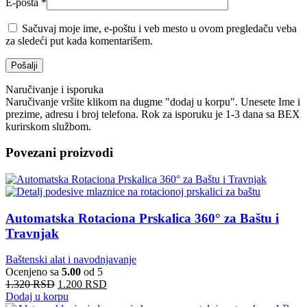
E-pošta
*
Sačuvaj moje ime, e-poštu i veb mesto u ovom pregledaču veba
za sledeći put kada komentarišem.
Naručivanje i isporuka
Naručivanje vršite klikom na dugme "dodaj u korpu". Unesete Ime i
prezime, adresu i broj telefona. Rok za isporuku je 1-3 dana sa BEX
kurirskom službom.
Povezani proizvodi
Automatska Rotaciona Prskalica 360° za Baštu i
Travnjak
Baštenski alat i navodnjavanje
Ocenjeno sa
5.00
od 5
1.320
RSD
1.200
RSD
Dodaj u korpu