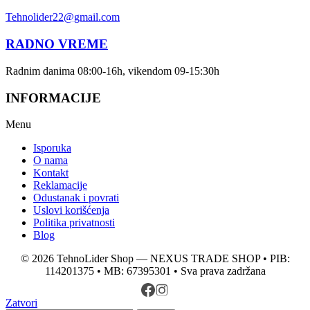
Tehnolider22@gmail.com
RADNO VREME
Radnim danima 08:00-16h, vikendom 09-15:30h
INFORMACIJE
Menu
Isporuka
O nama
Kontakt
Reklamacije
Odustanak i povrati
Uslovi korišćenja
Politika privatnosti
Blog
© 2026 TehnoLider Shop — NEXUS TRADE SHOP • PIB:
114201375 • MB: 67395301 • Sva prava zadržana
Zatvori