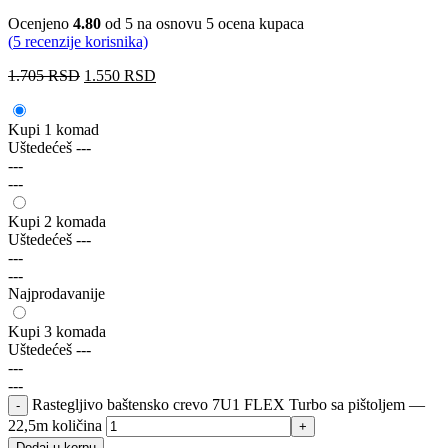
Ocenjeno
4.80
od 5 na osnovu
5
ocena kupaca
(
5
recenzije korisnika)
1.705
RSD
1.550
RSD
Kupi 1 komad
Uštedećeš
---
---
---
Kupi 2 komada
Uštedećeš
---
---
---
Najprodavanije
Kupi 3 komada
Uštedećeš
---
---
---
Rastegljivo baštensko crevo 7U1 FLEX Turbo sa pištoljem —
22,5m količina
Dodaj u korpu