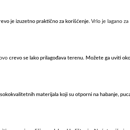
revo je izuzetno praktično za korišćenje.
Vrlo je lagano za
u
, ovo
crevo se lako prilagođava terenu.
Možete ga uviti oko
sokokvalitetnih materijala koji su otporni na habanje, puca