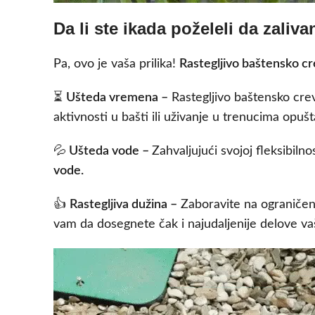
Da li ste ikada poželeli da zaliva
Pa, ovo je vaša prilika!
Rastegljivo baštensko crev
⏳
Ušteda vremena –
Rastegljivo baštensko cr
aktivnosti u bašti ili uživanje u trenucima opušt
💦
Ušteda vode –
Zahvaljujući svojoj fleksibilno
vode.
👍
Rastegljiva dužina –
Zaboravite na ograničenj
vam da dosegnete čak i najudaljenije delove va