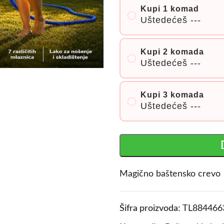
Kupi 1 komad
Uštedećeš
---
Kupi 2 komada
Uštedećeš
---
Kupi 3 komada
Uštedećeš
---
Magično baštensko crevo
Šifra proizvoda:
TL884466