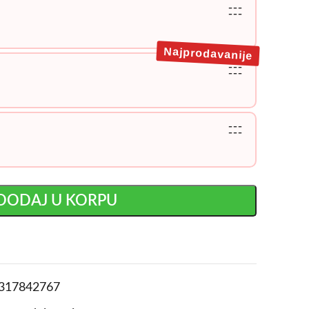
---
---
Najprodavanije
---
---
---
---
DODAJ U KORPU
317842767