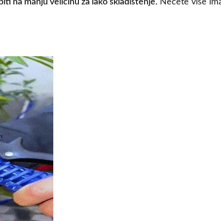
ti na manju veličinu za lako skladištenje.
Nećete više ima