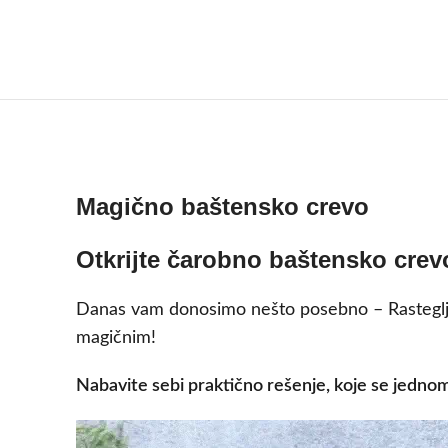
Magično baštensko crevo
Otkrijte čarobno baštensko crevo
Danas vam donosimo nešto posebno – Rasteglj
magičnim!
Nabavite sebi praktično rešenje, koje se jednom