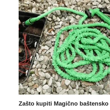
Zašto kupiti Magično baštensko