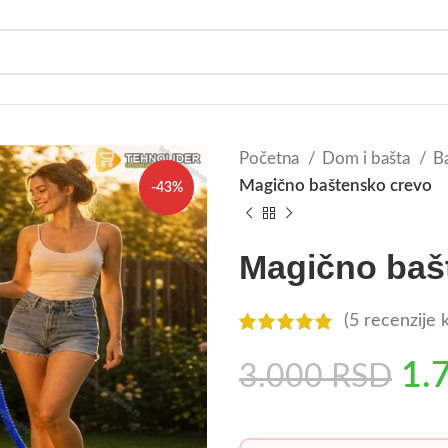
Početna
Dom i bašta
Ba
Magično baštensko crevo
-43%
Magično baš
(
5
recenzije k
1.
3.000
RSD