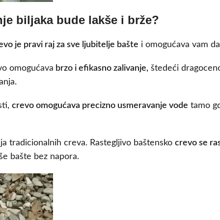
nje biljaka bude lakše i brže?
o je pravi raj za sve ljubitelje bašte
i omogućava vam da 
evo omogućava
brzo i efikasno zalivanje,
štedeći dragoceno
anja.
sti,
crevo omogućava precizno usmeravanje vode
tamo gd
a tradicionalnih creva. Rastegljivo baštensko
crevo se ra
še bašte bez napora.