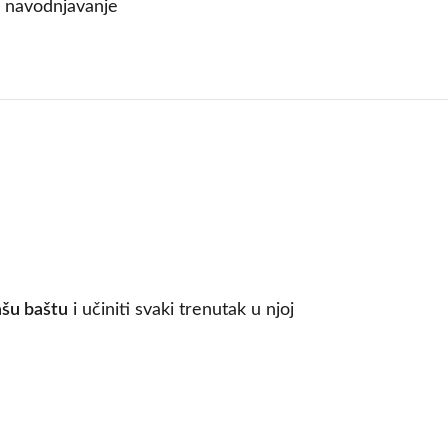
i navodnjavanje
ašu baštu
i učiniti svaki trenutak u njoj