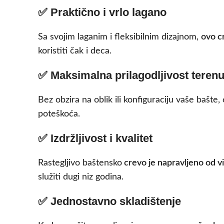
✅ Praktično i vrlo lagano
Sa svojim laganim i fleksibilnim dizajnom,
ovo c
koristiti čak i deca.
✅ Maksimalna prilagodljivost teren
Bez obzira na oblik ili konfiguraciju vaše bašte
poteškoća.
✅ Izdržljivost i kvalitet
Rastegljivo baštensko
crevo je napravljeno od vi
služiti dugi niz godina.
✅ Jednostavno skladištenje