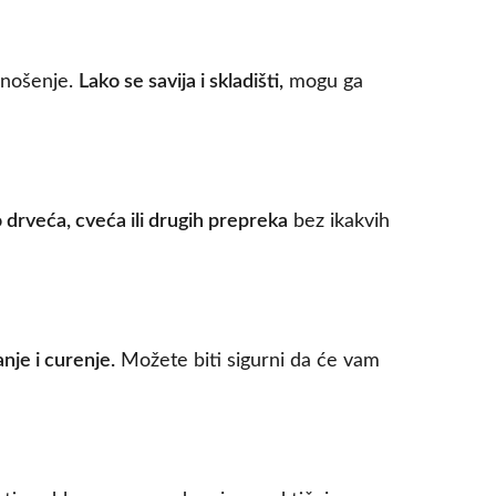
 nošenje.
Lako se savija i skladišti,
mogu ga
 drveća, cveća ili drugih prepreka
bez ikakvih
nje i curenje.
Možete biti sigurni da će vam