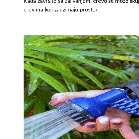
Kada završite sa zalivanjem,
crevo se može skupi
crevima koji zauzimaju prostor.