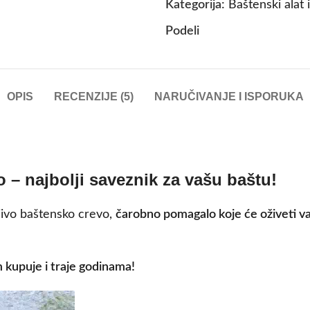
Kategorija:
Baštenski alat 
Podeli
OPIS
RECENZIJE (5)
NARUČIVANJE I ISPORUKA
 – najbolji saveznik za vašu baštu!
ivo baštensko crevo,
čarobno pomagalo koje će oživeti v
 kupuje i traje godinama!