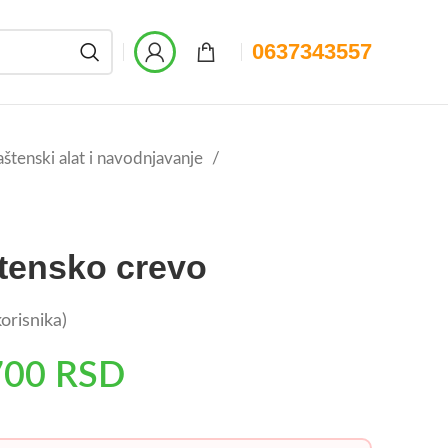
0637343557
štenski alat i navodnjavanje
tensko crevo
orisnika)
700
RSD