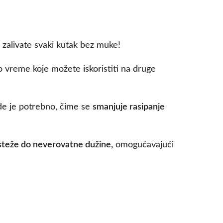
zalivate svaki kutak bez muke!
 vreme koje možete iskoristiti na druge
e je potrebno, čime se
smanjuje rasipanje
steže do neverovatne dužine,
omogućavajući