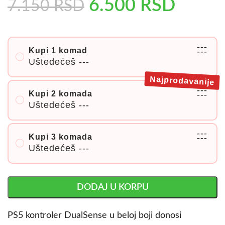
6.500
RSD
7.150
RSD
---
Kupi 1 komad
---
Uštedećeš
---
Najprodavanije
---
Kupi 2 komada
---
Uštedećeš
---
---
Kupi 3 komada
---
Uštedećeš
---
DODAJ U KORPU
PS5 kontroler DualSense u beloj boji donosi