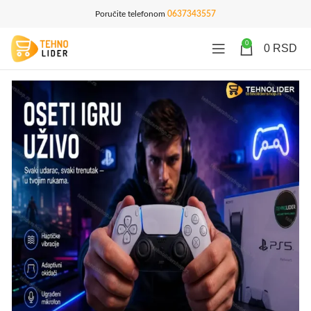
Poručite telefonom
0637343557
0
0
RSD