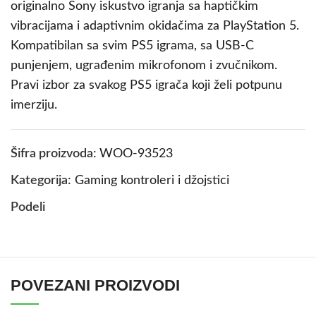
originalno Sony iskustvo igranja sa haptičkim
vibracijama i adaptivnim okidačima za PlayStation 5.
Kompatibilan sa svim PS5 igrama, sa USB-C
punjenjem, ugrađenim mikrofonom i zvučnikom.
Pravi izbor za svakog PS5 igrača koji želi potpunu
imerziju.
Šifra proizvoda:
WOO-93523
Kategorija:
Gaming kontroleri i džojstici
Podeli
POVEZANI PROIZVODI