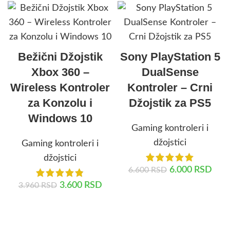
Bežični Džojstik
Sony PlayStation 5
Xbox 360 –
DualSense
Wireless Kontroler
Kontroler – Crni
za Konzolu i
Džojstik za PS5
Windows 10
Gaming kontroleri i
džojstici
Gaming kontroleri i
džojstici
6.000
RSD
6.600
RSD
3.600
RSD
3.960
RSD
DODAJ U KORPU
DODAJ U KORPU