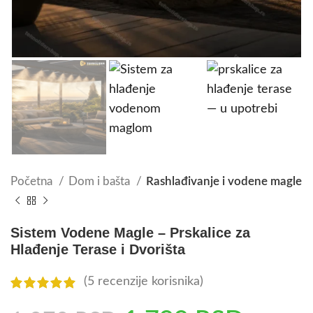
Početna
Dom i bašta
Rashlađivanje i vodene magle
Sistem Vodene Magle – Prskalice za
Hlađenje Terase i Dvorišta
(
5
recenzije korisnika)