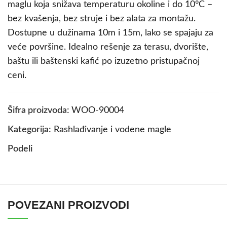
maglu koja snižava temperaturu okoline i do 10°C –
bez kvašenja, bez struje i bez alata za montažu.
Dostupne u dužinama 10m i 15m, lako se spajaju za
veće površine. Idealno rešenje za terasu, dvorište,
baštu ili baštenski kafić po izuzetno pristupačnoj
ceni.
Šifra proizvoda:
WOO-90004
Kategorija:
Rashlađivanje i vodene magle
Podeli
POVEZANI PROIZVODI