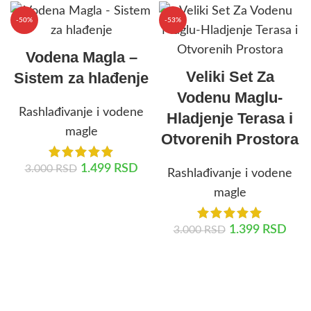
-50%
-53%
Vodena Magla –
Veliki Set Za
Sistem za hlađenje
Vodenu Maglu-
Rashlađivanje i vodene
Hladjenje Terasa i
magle
Otvorenih Prostora
1.499
RSD
3.000
RSD
Rashlađivanje i vodene
magle
DODAJ U KORPU
1.399
RSD
3.000
RSD
DODAJ U KORPU