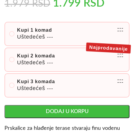
1.799
RSD
1.979
RSD
---
Kupi 1 komad
---
Uštedećeš
---
Najprodavanije
---
Kupi 2 komada
---
Uštedećeš
---
---
Kupi 3 komada
---
Uštedećeš
---
DODAJ U KORPU
Prskalice za hlađenje terase stvaraju finu vodenu