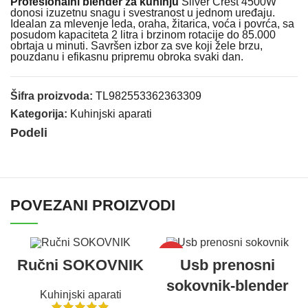
Profesionalni blender za kuhinju
Silver Crest 4500W
donosi izuzetnu snagu i svestranost u jednom uređaju.
Idealan za mlevenje leda, oraha, žitarica, voća i povrća, sa
posudom kapaciteta 2 litra i brzinom rotacije do 85.000
obrtaja u minuti. Savršen izbor za sve koji žele brzu,
pouzdanu i efikasnu pripremu obroka svaki dan.
Šifra proizvoda:
TL982553362363309
Kategorija:
Kuhinjski aparati
Podeli
POVEZANI PROIZVODI
-50%
Ručni SOKOVNIK
Usb prenosni
sokovnik-blender
Kuhinjski aparati