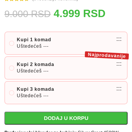
4.999
RSD
9.000
RSD
---
Kupi 1 komad
---
Uštedećeš
---
Najprodavanije
---
Kupi 2 komada
---
Uštedećeš
---
---
Kupi 3 komada
---
Uštedećeš
---
DODAJ U KORPU