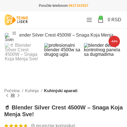
Poručite telefonom
0637343557
0
0
RSD
Click to enlarge
-44%
Početna
Kuhinja
Kuhinjski aparati
🥤 Blender Silver Crest 4500W – Snaga Koja
Menja Sve!
(
6
recenzije korisnika)