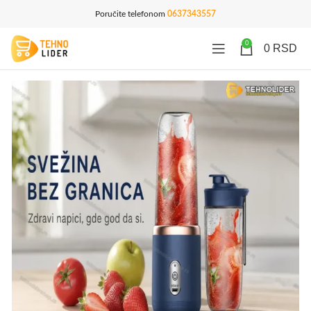
Poručite telefonom
0637343557
0
0
RSD