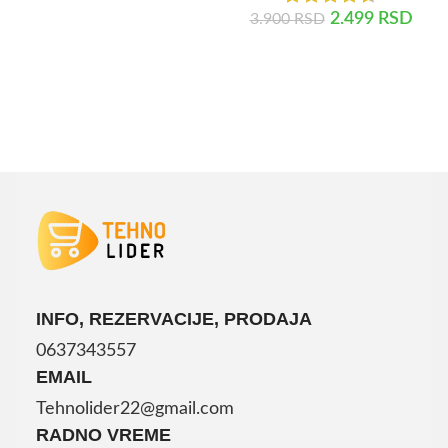
2.499
RSD
3.900
RSD
DODAJ U KORPU
DODAJ U KORPU
INFO, REZERVACIJE, PRODAJA
0637343557
EMAIL
Tehnolider22@gmail.com
RADNO VREME