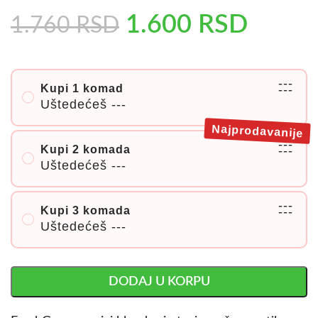
1.600
RSD
1.760
RSD
---
Kupi 1 komad
---
Uštedećeš
---
Najprodavanije
---
Kupi 2 komada
---
Uštedećeš
---
---
Kupi 3 komada
---
Uštedećeš
---
DODAJ U KORPU