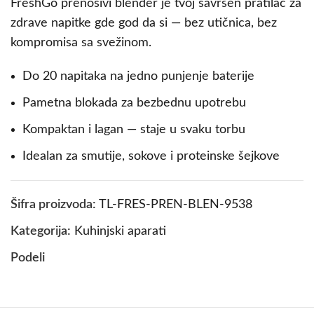
FreshGo prenosivi blender je tvoj savršen pratilac za
zdrave napitke gde god da si — bez utičnica, bez
kompromisa sa svežinom.
Do 20 napitaka na jedno punjenje baterije
Pametna blokada za bezbednu upotrebu
Kompaktan i lagan — staje u svaku torbu
Idealan za smutije, sokove i proteinske šejkove
Šifra proizvoda:
TL-FRES-PREN-BLEN-9538
Kategorija:
Kuhinjski aparati
Podeli