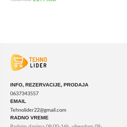
DODAJ U KORPU
DODAJ U KORPU
INFO, REZERVACIJE, PRODAJA
0637343557
EMAIL
Tehnolider22@gmail.com
RADNO VREME
Radnim danima 08:00-16h, vikendom 09-