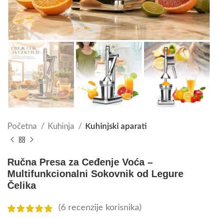
Početna
Kuhinja
Kuhinjski aparati
Ručna Presa za Ceđenje Voća –
Multifunkcionalni Sokovnik od Legure
Čelika
(
6
recenzije korisnika)