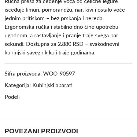
Ručna presa za ceđenje voća od čelične legure
isceđuje limun, pomorandžu, nar, kivi i ostalo voće
jednim pritiskom – bez prskanja i nereda.
Ergonomska ručka i stabilno dno čine upotrebu
ugodnom, a rastavljanje i pranje traje svega par
sekundi. Dostupna za 2.880 RSD – svakodnevni
kuhinjski saveznik koji traje godinama.
Šifra proizvoda:
WOO-90597
Kategorija:
Kuhinjski aparati
Podeli
POVEZANI PROIZVODI