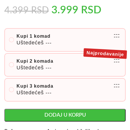
3.999
RSD
4.399
RSD
---
Kupi 1 komad
---
Uštedećeš
---
Najprodavanije
---
Kupi 2 komada
---
Uštedećeš
---
---
Kupi 3 komada
---
Uštedećeš
---
DODAJ U KORPU