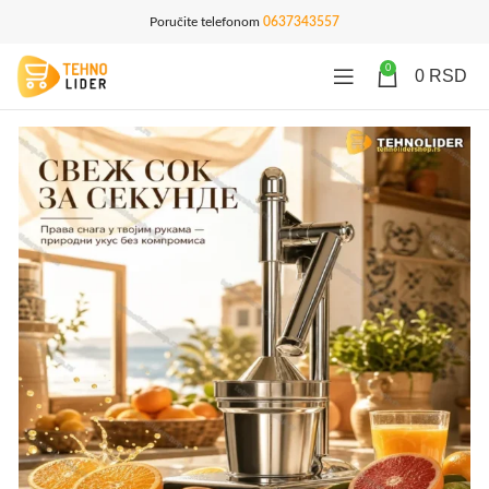
Poručite telefonom
0637343557
0
0
RSD