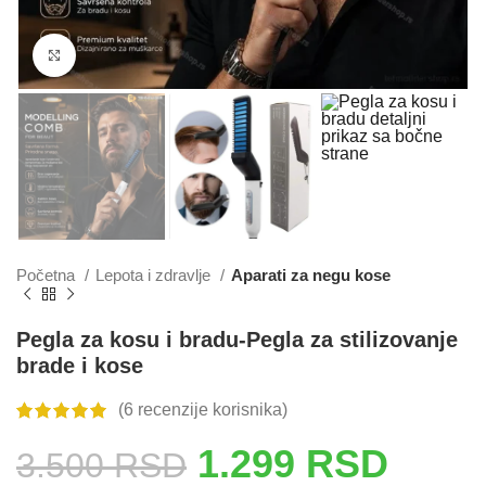
Click to enlarge
Početna
Lepota i zdravlje
Aparati za negu kose
Pegla za kosu i bradu-Pegla za stilizovanje
brade i kose
(
6
recenzije korisnika)
1.299
RSD
3.500
RSD