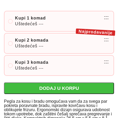
---
Kupi 1 komad
---
Uštedećeš
---
Najprodavanije
---
Kupi 2 komada
---
Uštedećeš
---
---
Kupi 3 komada
---
Uštedećeš
---
DODAJ U KORPU
Pegla za kosu i bradu omogućava vam da za svega par
pokreta poravnate bradu, ispravite kovrčavu kosu i
oblikujete frizuru. Ergonomski dizajn osigurava udobnost
tokom upotrebe, dok zaštitni češalj sprečava pregrevanje i