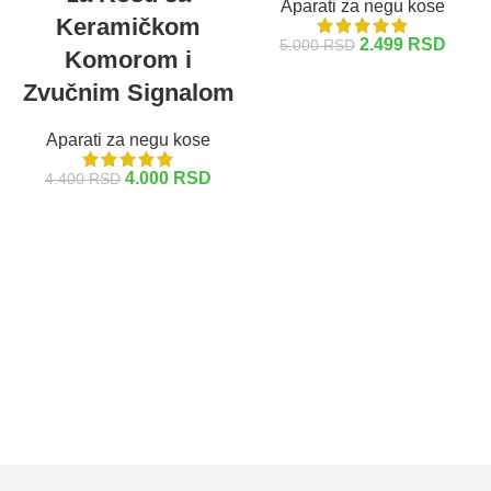
Aparati za negu kose
Keramičkom
2.499
RSD
5.000
RSD
Komorom i
DODAJ U KORPU
Zvučnim Signalom
Aparati za negu kose
4.000
RSD
4.400
RSD
DODAJ U KORPU