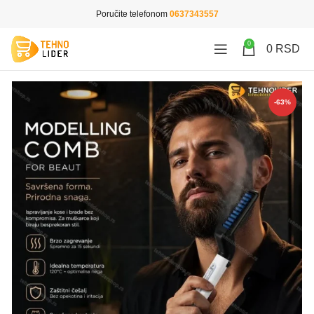
Poručite telefonom
0637343557
0
0
RSD
-63%