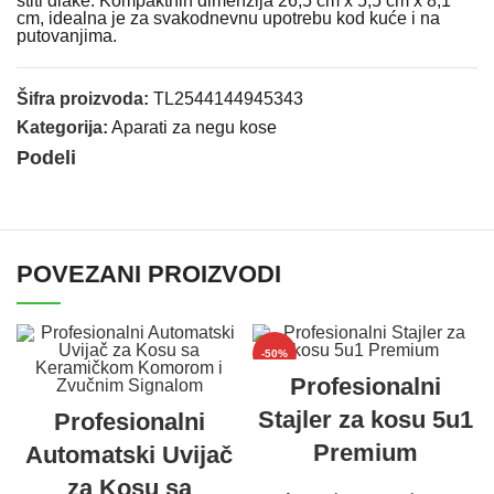
štiti dlake. Kompaktnih dimenzija 26,5 cm x 5,5 cm x 8,1
cm, idealna je za svakodnevnu upotrebu kod kuće i na
putovanjima.
Šifra proizvoda:
TL2544144945343
Kategorija:
Aparati za negu kose
Podeli
POVEZANI PROIZVODI
-50%
Profesionalni
Stajler za kosu 5u1
Profesionalni
Premium
Automatski Uvijač
za Kosu sa