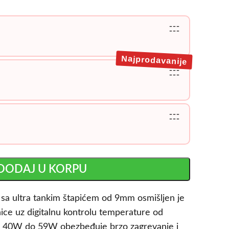
---
---
Najprodavanije
---
---
---
---
DODAJ U KORPU
e sa ultra tankim štapićem od 9mm osmišljen je
nice uz digitalnu kontrolu temperature od
d 40W do 59W obezbeđuje brzo zagrevanje i