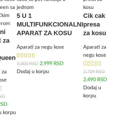
5 U 1
Cik cak
MULTIFUNKCIONALNI
presa
ni
APARAT ZA KOSU
za kosu
č za
Aparati za negu kose
Aparati za
negu kose
Queen
2.999
RSD
5.000
RSD
Dodaj u korpu
2.739
RSD
 za
2.490
RSD
ose
Dodaj u
korpu
SD
RSD
u korpu