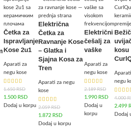
Električna
Četka za
Električni
Bežič
Četka za
Ispravljanje
češalj za
uvija
Ravnanje Kose
Kose 2u1
vaške
kosu
– Glatka i
m
Curl
Sjajna Kosa za
Aparati za
Aparati za
Tren
negu kose
negu kose
Aparati
negu k
Aparati za negu
1.650
RSD
2.189
RSD
kose
1.500
RSD
1.990
RSD
4.000
R
Dodaj u korpu
Dodaj u
2.499
2.059
RSD
korpu
Dodaj 
1.872
RSD
Dodaj u korpu