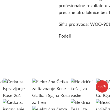
profesionalne rezultate u 
precizne afro loknice bez f
Šifra proizvoda:
WOO-90
Podeli
-38%