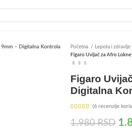
Početna
Lepota i zdravlje
Figaro Uvijač za Afro Lokn
Figaro Uvija
Digitalna Ko
(
6
recenzije koris
1.
1.980
RSD