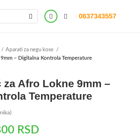
0637343557
Aparati za negu kose
e 9mm – Digitalna Kontrola Temperature
č za Afro Lokne 9mm –
ntrola Temperature
nika)
800
RSD