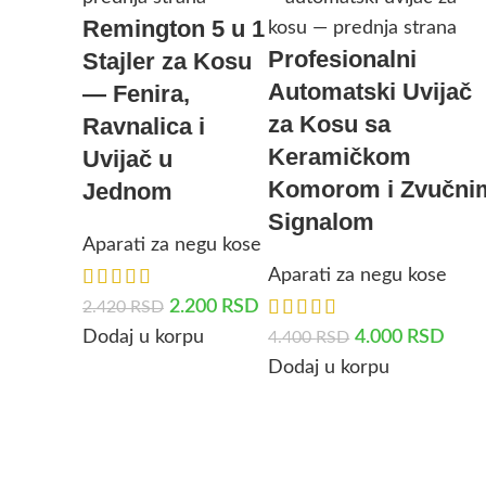
Remington 5 u 1
Profesionalni
Stajler za Kosu
Automatski Uvijač
— Fenira,
za Kosu sa
Ravnalica i
Keramičkom
Uvijač u
Komorom i Zvučni
Jednom
Signalom
Aparati za negu kose
Aparati za negu kose
2.200
RSD
2.420
RSD
Dodaj u korpu
4.000
RSD
4.400
RSD
Dodaj u korpu