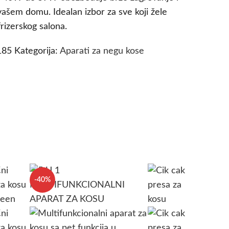
vašem domu. Idealan izbor za sve koji žele
rizerskog salona.
185
Kategorija:
Aparati za negu kose
-40%