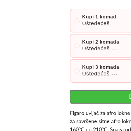
Kupi 1 komad
Uštedećeš
---
Kupi 2 komada
Uštedećeš
---
Kupi 3 komada
Uštedećeš
---
Figaro uvijač za afro lokn
za savršene sitne afro lok
160°C do 210°C. Snaga o