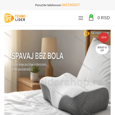
Poručite telefonom
0637343557
0
0
RSD
-50%
SOLD O
UT