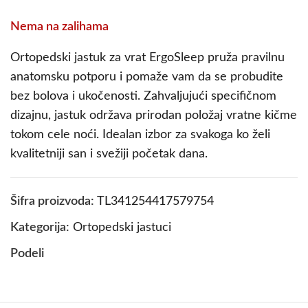
Nema na zalihama
Ortopedski jastuk za vrat ErgoSleep pruža pravilnu
anatomsku potporu i pomaže vam da se probudite
bez bolova i ukočenosti. Zahvaljujući specifičnom
dizajnu, jastuk održava prirodan položaj vratne kičme
tokom cele noći. Idealan izbor za svakoga ko želi
kvalitetniji san i svežiji početak dana.
Šifra proizvoda:
TL341254417579754
Kategorija:
Ortopedski jastuci
Podeli