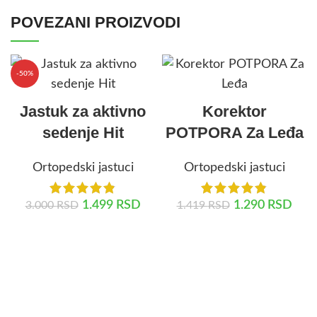
POVEZANI PROIZVODI
-50%
Jastuk za aktivno
Korektor
sedenje Hit
POTPORA Za Leđa
Ortopedski jastuci
Ortopedski jastuci
1.499
RSD
1.290
RSD
3.000
RSD
1.419
RSD
DODAJ U KORPU
DODAJ U KORPU