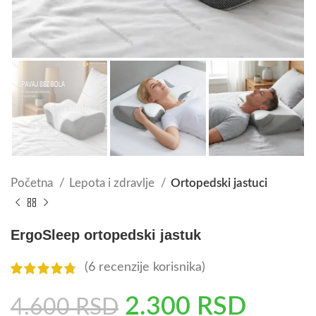
Početna
Lepota i zdravlje
Ortopedski jastuci
ErgoSleep ortopedski jastuk
(
6
recenzije korisnika)
2.300
RSD
4.600
RSD