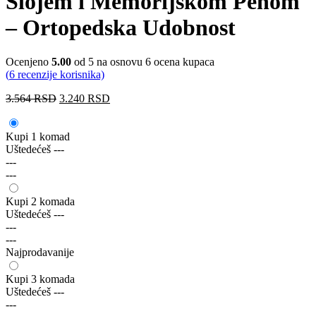
Slojem i Memorijskom Penom
– Ortopedska Udobnost
Ocenjeno
5.00
od 5 na osnovu
6
ocena kupaca
(
6
recenzije korisnika)
3.564
RSD
3.240
RSD
Kupi 1 komad
Uštedećeš
---
---
---
Kupi 2 komada
Uštedećeš
---
---
---
Najprodavanije
Kupi 3 komada
Uštedećeš
---
---