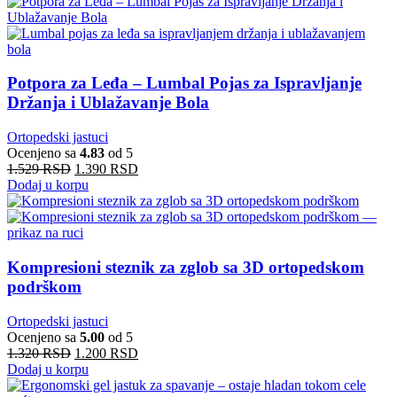
Potpora za Leđa – Lumbal Pojas za Ispravljanje
Držanja i Ublažavanje Bola
Ortopedski jastuci
Ocenjeno sa
4.83
od 5
1.529
RSD
1.390
RSD
Dodaj u korpu
Kompresioni steznik za zglob sa 3D ortopedskom
podrškom
Ortopedski jastuci
Ocenjeno sa
5.00
od 5
1.320
RSD
1.200
RSD
Dodaj u korpu