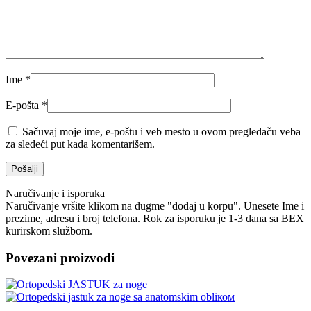
Ime
*
E-pošta
*
Sačuvaj moje ime, e-poštu i veb mesto u ovom pregledaču veba
za sledeći put kada komentarišem.
Naručivanje i isporuka
Naručivanje vršite klikom na dugme "dodaj u korpu". Unesete Ime i
prezime, adresu i broj telefona. Rok za isporuku je 1-3 dana sa BEX
kurirskom službom.
Povezani proizvodi