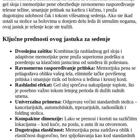
gel sloja i memorijske pene obezbeđuje ravnomerno raspoređivanje
telesne težine, smanjuje pritisak na karlicu i kičmu, i pruža
dugotrajnu udobnost čak i tokom višesatnog sedenja. Ako ste ikad
ustali sa stolice sa bolovima u donjem delu leđa ili utrnulim nogama,
ovaj jastuk je rešenje koje ste tražili.
Ključne prednosti ovog jastuka za sedenje
Dvoslojna zaštita:
Kombinacija rashladnog gel sloja i
adaptivne memorijske pene pruža superiornu podršku u
poređenju sa klasičnim jastucima od sunđera ili poliestara.
Ravnomerno raspoređivanje pritiska:
Memorijska pena se
prilagođava obliku vašeg tela, eliminiše tačke povišenog
pritiska i smanjuje rizik od bolova u leđima i krsnoj kosti.
Rashladni efekat:
Gel sloj sprečava nakupljanje toplote, što
je posebno važno tokom letnjeg perioda ili dužih radnih
smena.
Univerzalna primena:
Odgovara većini standardnih stolica –
kancelarijskih, automobilskih, trpezarijskih, radioniških i
folding stolica.
Kompaktne dimenzije:
Lako se prenosi i koristi na različitim
lokacijama – kod kuće, na poslu, u autu ili na otvorenom.
Dugotrajna elastičnost:
Memorijska pena zadržava oblik i
elastičnost dugoročno, bez spljoštavanja kao kod standardnih