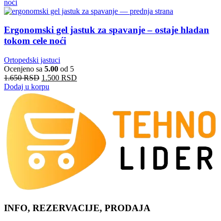
Ergonomski gel jastuk za spavanje – ostaje hladan
tokom cele noći
Ortopedski jastuci
Ocenjeno sa
5.00
od 5
1.650
RSD
1.500
RSD
Dodaj u korpu
INFO, REZERVACIJE, PRODAJA