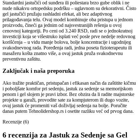
Standardni jastučići od sunđera ili poliestara brzo gube oblik i ne
nude nikakvu ortopedsku podršku – uglavnom su dekorativni. Čisto
gel jastučići pružaju rashladni efekat, ali bez adaptivnog
prilagođavanja telu. Ovaj model kombinuje oba pristupa u jednom
proizvodu, čineći ga jednim od najsvestranijih rešenja u ovoj
cenovnoj kategoriji. Po ceni od 3.240 RSD, radi se o jednokratnoj
investiciji koja se višestruko isplati već posle prve nedelje redovnog
korišćenja – u vidu manje bolova, bolje koncentracije i ugodnijeg
svakodnevnog rada. Poređenja radi, jedna poseta fizioterapeutu ili
masažeru košta znatno više, a ovaj jastuk pruža svakodnevnu
preventivnu zaštitu.
Zaključak i naša preporuka
Ako tražite praktičan, pristupačan i efikasan način da zaštitite kičmu
i poboljšate komfor pri sedenju, jastuk za sedenje sa memorijskom
penom i gel slojem je pravi izbor. Bez obzira da li radite majstorske
projekte u garaži, provodite sate za kompjuterom ili dugo vozite,
ovaj jastuk će promeniti vaš doživljaj sedenja na bolje. Poručite
danas putem Tehnolidershop.rs i osetite razliku već od prvog dana.
Recenzije (6)
6 recenzija za
Jastuk za Sedenje sa Gel