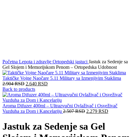
Početna
Lepota i zdravlje
Ortopedski jastuci
Jastuk za Sedenje sa
Gel Slojem i Memorijskom Penom – Ortopedska Udobnost
Taktičke Vojne Naočare 5.11 Military sa Izmenjivim Staklima
2.904
RSD
2.640
RSD
Back to products
Aroma Difuzer 400ml – Ultrazvučni Ovlaživač i Osveživač
Vazduha za Dom i Kancelariju
2.507
RSD
2.279
RSD
Jastuk za Sedenje sa Gel