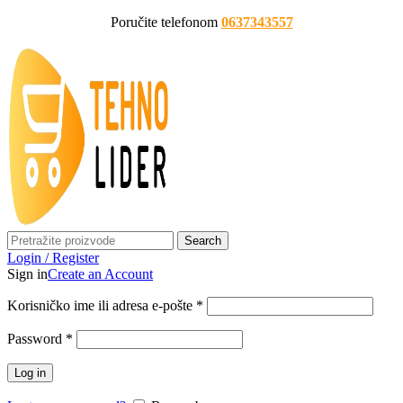
Poručite telefonom
0637343557
Search
Login / Register
Sign in
Create an Account
Korisničko ime ili adresa e-pošte
*
Password
*
Log in