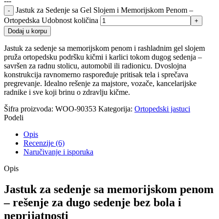
---
Jastuk za Sedenje sa Gel Slojem i Memorijskom Penom –
Ortopedska Udobnost količina
Dodaj u korpu
Jastuk za sedenje sa memorijskom penom i rashladnim gel slojem
pruža ortopedsku podršku kičmi i karlici tokom dugog sedenja –
savršen za radnu stolicu, automobil ili radionicu. Dvoslojna
konstrukcija ravnomerno raspoređuje pritisak tela i sprečava
pregrevanje. Idealno rešenje za majstore, vozače, kancelarijske
radnike i sve koji brinu o zdravlju kičme.
Šifra proizvoda:
WOO-90353
Kategorija:
Ortopedski jastuci
Podeli
Opis
Recenzije (6)
Naručivanje i isporuka
Opis
Jastuk za sedenje sa memorijskom penom
– rešenje za dugo sedenje bez bola i
neprijatnosti