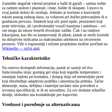
Zamislite dugačak vikend projekat u bašti ili garaži – satima sedite
za radnim stolom i planirate, crtate, bušite ili sklapate. Upravo tu
ovaj jastuk dolazi do izražaja. Jednako je koristan u kancelariji
tokom punog radnog dana, za volanom pri dužim putovanjima ili u
gradskom prevozu. Studenti koji uče pred ispite, penzioneri koji
prate televiziju, ali i profesionalni vozači kamiona i autobusa – svi
oni mogu da iskuse benefit dvoslojne zaštite. Čak i na outdoor
lokacijama, kao što su kampovanje ili piknk, jastuk se može koristiti
na sklopivim stolicama za maksimalnu udobnost na otvorenom
prostoru. Više o ergonomiji i ručnim projektima možete pročitati na
Wikipedia — ručni alati
.
Tehničke karakteristike
Na osnovu dostupnih informacija, jastuk se sastoji od dva
funkcionalna sloja: gornjeg gel sloja koji reguliše temperaturu i
smanjuje toplotu pri kontaktu, i donjeg sloja od memorijske pene
koji obezbeđuje adaptivnu podršku i amortizaciju pritiska. Tačne
dimenzije, masa, debljina i materijal navlake nisu potvrđeni u
izvornoj specifikaciji, te ih ne navodimo. Za sve dodatne tehničke
detalje, slobodno nas kontaktirajte pre kupovine.
Vrednost i poređenje sa alternativama