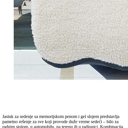
Jastuk za sedenje sa memorijskom penom i gel slojem predstavlja
pametno rešenje za sve koji provode duže vreme sedeći – bilo za
radnim stolom, u automobilu, na terenu ili u radionici. Kombinacija