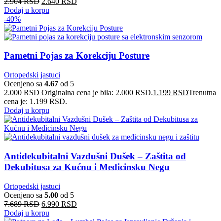
2.904
RSD
2.640
RSD
Dodaj u korpu
-40%
Pametni Pojas za Korekciju Posture
Ortopedski jastuci
Ocenjeno sa
4.67
od 5
2.000
RSD
Originalna cena je bila: 2.000 RSD.
1.199
RSD
Trenutna
cena je: 1.199 RSD.
Dodaj u korpu
Antidekubitalni Vazdušni Dušek – Zaštita od
Dekubitusa za Kućnu i Medicinsku Negu
Ortopedski jastuci
Ocenjeno sa
5.00
od 5
7.689
RSD
6.990
RSD
Dodaj u korpu