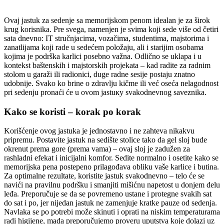
Ovaj jastuk za sedenje sa memorijskom penom idealan je za širok
krug korisnika. Pre svega, namenjen je svima koji sede više od četiri
sata dnevno: IT stručnjacima, vozačima, studentima, majstorima i
zanatlijama koji rade u sedećem položaju, ali i starijim osobama
kojima je podrška karlici posebno važna. Odlično se uklapa i u
kontekst baštenskih i majstorskih projekata – kad radite za radnim
stolom u garaži ili radionici, duge radne sesije postaju znatno
udobnije. Svako ko brine o zdravlju kičme ili već oseća nelagodnost
pri sedenju pronaći će u ovom jastuку svakodnevnog saveznika.
Kako se koristi – korak po korak
Korišćenje ovog jastuka je jednostavno i ne zahteva nikakvu
pripremu. Postavite jastuk na sedište stolice tako da gel sloj bude
okrenut prema gore (prema vama) – ovaj sloj je zadužen za
rashladni efekat i inicijalni komfor. Sedite normalno i osetite kako se
memorijska pena postepeno prilagođava obliku vaše karlice i butina.
Za optimalne rezultate, koristite jastuk svakodnevno – telo će se
navići na pravilnu podršku i smanjiti mišićnu napetost u donjem delu
leđa. Preporučuje se da se povremeno ustane i protegne svakih sat
do sat i po, jer nijedan jastuk ne zamenjuje kratke pauze od sedenja.
Navlaka se po potrebi može skinuti i oprati na niskim temperaturama
radi higijene, mada preporučujemo proveru uputstva koje dolazi uz