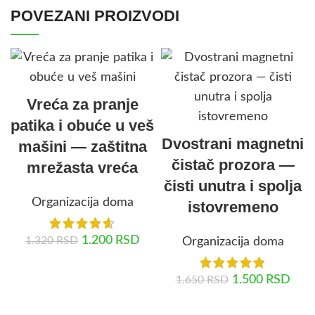
POVEZANI PROIZVODI
Vreća za pranje
patika i obuće u veš
Dvostrani magnetni
mašini — zaštitna
čistač prozora —
mrežasta vreća
čisti unutra i spolja
Organizacija doma
istovremeno
1.200
RSD
1.320
RSD
Organizacija doma
DODAJ U KORPU
1.500
RSD
1.650
RSD
DODAJ U KORPU