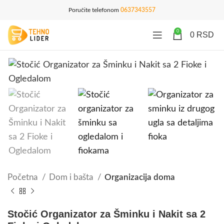
Poručite telefonom
0637343557
0
0
RSD
Početna
Dom i bašta
Organizacija doma
Stočić Organizator za Šminku i Nakit sa 2