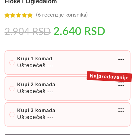
Fioke i Ogledalom
(
6
recenzije korisnika)
2.640
RSD
2.904
RSD
---
Kupi 1 komad
---
Uštedećeš
---
Najprodavanije
---
Kupi 2 komada
---
Uštedećeš
---
---
Kupi 3 komada
---
Uštedećeš
---