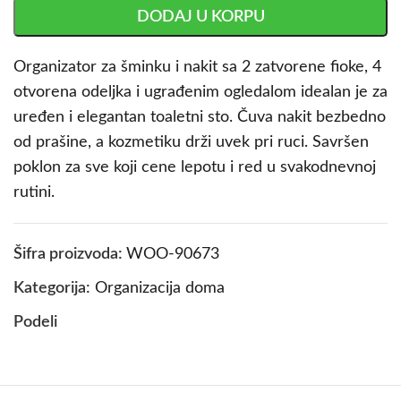
DODAJ U KORPU
Organizator za šminku i nakit sa 2 zatvorene fioke, 4
otvorena odeljka i ugrađenim ogledalom idealan je za
uređen i elegantan toaletni sto. Čuva nakit bezbedno
od prašine, a kozmetiku drži uvek pri ruci. Savršen
poklon za sve koji cene lepotu i red u svakodnevnoj
rutini.
Šifra proizvoda:
WOO-90673
Kategorija:
Organizacija doma
Podeli