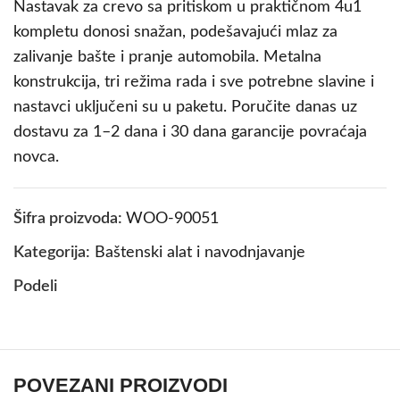
Nastavak za crevo sa pritiskom u praktičnom 4u1
kompletu donosi snažan, podešavajući mlaz za
zalivanje bašte i pranje automobila. Metalna
konstrukcija, tri režima rada i sve potrebne slavine i
nastavci uključeni su u paketu. Poručite danas uz
dostavu za 1–2 dana i 30 dana garancije povraćaja
novca.
Šifra proizvoda:
WOO-90051
Kategorija:
Baštenski alat i navodnjavanje
Podeli
POVEZANI PROIZVODI