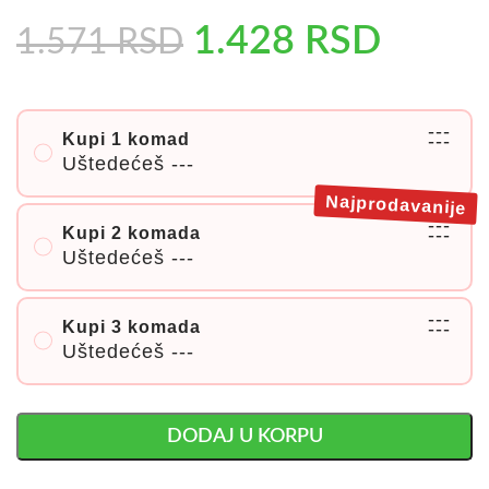
1.428
RSD
1.571
RSD
---
Kupi 1 komad
---
Uštedećeš
---
Najprodavanije
---
Kupi 2 komada
---
Uštedećeš
---
---
Kupi 3 komada
---
Uštedećeš
---
DODAJ U KORPU