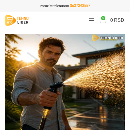
Poručite telefonom
0637343557
0
0
RSD