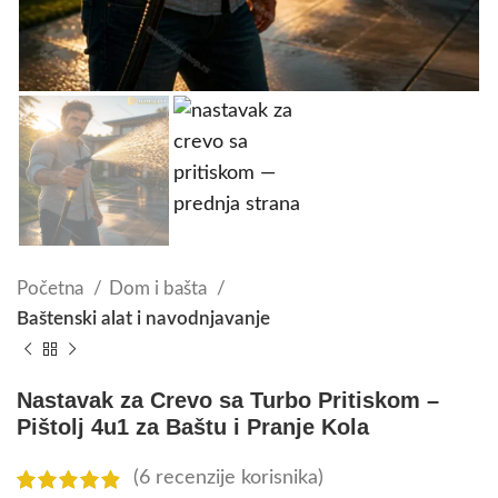
Početna
Dom i bašta
Baštenski alat i navodnjavanje
Nastavak za Crevo sa Turbo Pritiskom –
Pištolj 4u1 za Baštu i Pranje Kola
(
6
recenzije korisnika)