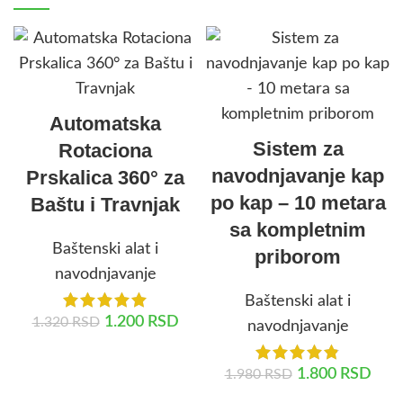
Automatska
Sistem za
Rotaciona
navodnjavanje kap
Prskalica 360° za
po kap – 10 metara
Baštu i Travnjak
sa kompletnim
Baštenski alat i
priborom
navodnjavanje
Baštenski alat i
1.200
RSD
1.320
RSD
navodnjavanje
DODAJ U KORPU
1.800
RSD
1.980
RSD